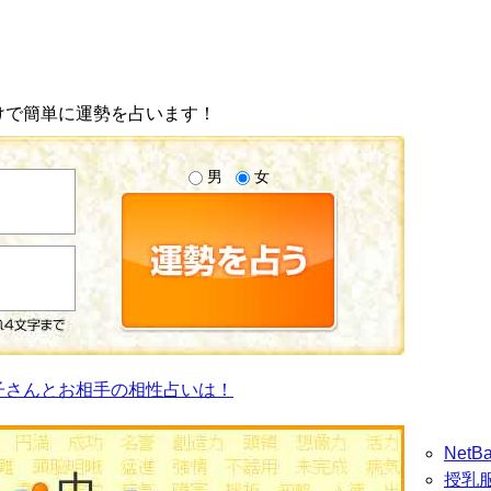
けで簡単に運勢を占います！
男
女
子さんとお相手の相性占いは！
Net
授乳