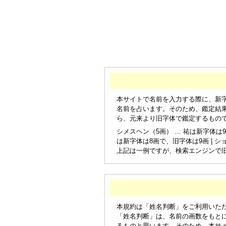
本サイトで名前を入力する際に、新
名前を占います。そのため、鑑定結
ら、元来より旧字体で鑑定するもの
シメスヘン（5画） … 祐は新字体は9
は新字体は8画で、旧字体は9画 | シ
上記は一例ですが、検索エンジンで
本規約は「姓名判断」をご利用いた
「姓名判断」は、名前の画数をもと
るものと思います。そのため、本サ