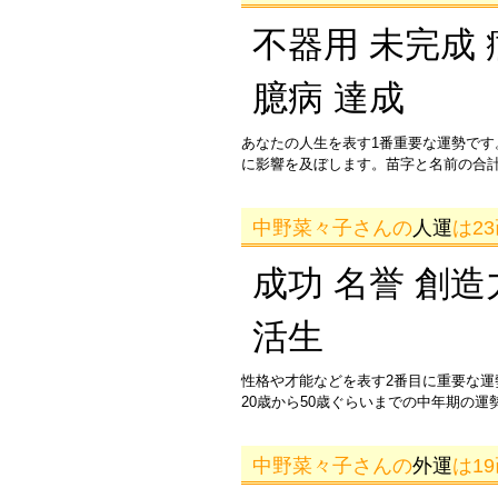
不器用 未完成 
臆病 達成
あなたの人生を表す1番重要な運勢です
に影響を及ぼします。苗字と名前の合
中野菜々子さんの
人運
は2
成功 名誉 創造
活生
性格や才能などを表す2番目に重要な
20歳から50歳ぐらいまでの中年期の
中野菜々子さんの
外運
は1