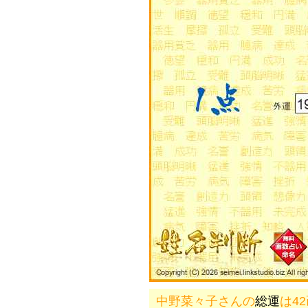
中野菜々子さんの
総運
は4