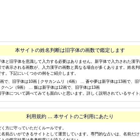
本サイトの姓名判断は旧字体の画数で鑑定します
字体と旧字体を意識して入力する必要はありません。新字体で入力された漢字
果で表示される画数が、入力漢字の画数と異なる場合が多くあります。姓名判
です。下記にいくつかの例をご紹介します。
画で、旧字体は10画 | クサカンムリ（4画） … 蒼や夢は新字体は13画で、旧字体
ョクヘン（9画） … 飯は新字体は12画で、旧字体は13画
旧字体について調べてみても面白いと思います。詳しく説明されているサイト
利用規約 … 本サイトのご利用にあたり
だく方に守っていただくルールです。
に名前占いができるサイトとして運営しています。専門的な占いは、名前だけ
イトの鑑定結果は参考程度にお読みください。