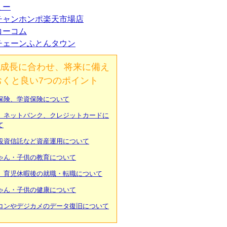
ミー
チャンホンポ楽天市場店
コーコム
チェーンふとんタウン
成長に合わせ、将来に備え
おくと良い7つのポイント
保険、学資保険について
、ネットバンク、クレジットカードに
て
投資信託など資産運用について
ゃん・子供の教育について
、育児休暇後の就職・転職について
ゃん・子供の健康について
コンやデジカメのデータ復旧について