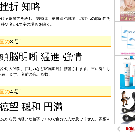
 挫折 知略
受ける影響力を表し、結婚運、家庭運や職場、環境への順応性を
姓や名が1文字の場合を除く。
7画の
3点
！
 頭脳明晰 猛進 強情
成や対人関係、行動力など家庭環境に影響されます。主に誕生し
を表します。名前の合計画数。
5画の
4点
！
 徳望 穏和 円満
祖先から受け継いだ苗字ですので自分の力が及びません。家柄を