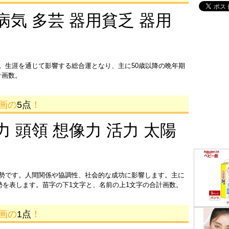
病気 多芸 器用貧乏 器用
。生涯を通じて影響する総合運となり、主に50歳以降の晩年期
計画数。
3画の
5点
！
力 頭領 想像力 活力 太陽
運勢です。人間関係や協調性、社会的な成功に影響します。主に
運勢を表します。苗字の下1文字と、名前の上1文字の合計画数。
9画の
1点
！