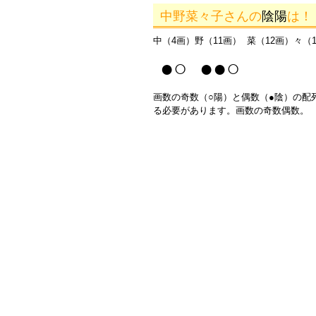
中野菜々子さんの
陰陽
は！
中（4画）野（11画） 菜（12画）々（
●○ ●●○
画数の奇数（○陽）と偶数（●陰）の配
る必要があります。画数の奇数偶数。