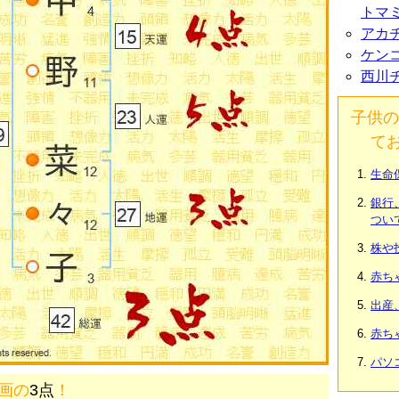
トマ
アカ
ケン
西川
子供の
て
生命
銀行
つい
株や
赤ち
出産
赤ち
パソ
2画の
3点
！