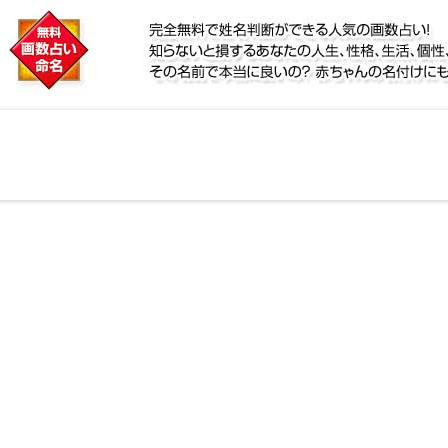
に
リ鑑定！名前が持つ運勢から無料で姓名判断ができる人
、個性、宿命をズバッと的中！