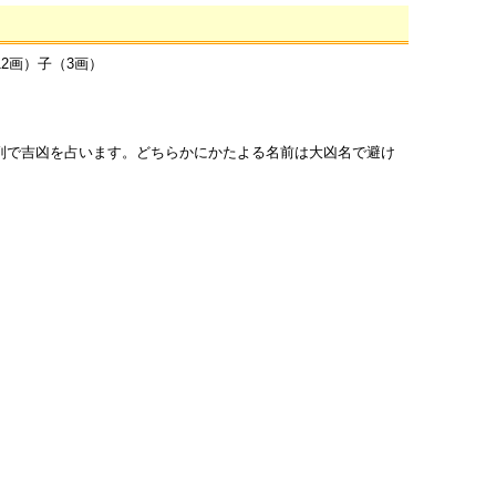
12画）子（3画）
列で吉凶を占います。どちらかにかたよる名前は大凶名で避け