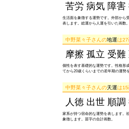
苦労 病気 障害
生活面を象徴する運勢です。外部から
表します。総運から人運を引いた画数。
中野菜々子さんの
地運
は2
摩擦 孤立 受難
個性を表す基礎的な運勢です。性格形
てから20歳くらいまでの若年期の運勢
中野菜々子さんの
天運
は1
人徳 出世 順調
家系が持つ宿命的な運勢を表します。
象徴します。苗字の合計画数。