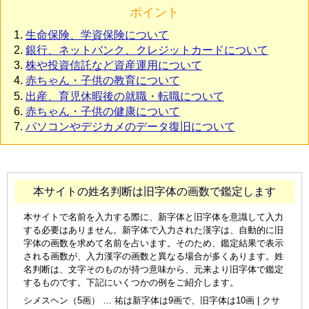
ポイント
生命保険、学資保険について
銀行、ネットバンク、クレジットカードについて
株や投資信託など資産運用について
赤ちゃん・子供の教育について
出産、育児休暇後の就職・転職について
赤ちゃん・子供の健康について
パソコンやデジカメのデータ復旧について
本サイトの姓名判断は旧字体の画数で鑑定します
本サイトで名前を入力する際に、新字体と旧字体を意識して入力
する必要はありません。新字体で入力された漢字は、自動的に旧
字体の画数を求めて名前を占います。そのため、鑑定結果で表示
される画数が、入力漢字の画数と異なる場合が多くあります。姓
名判断は、文字そのものが持つ意味から、元来より旧字体で鑑定
するものです。下記にいくつかの例をご紹介します。
シメスヘン（5画） … 祐は新字体は9画で、旧字体は10画 | クサ