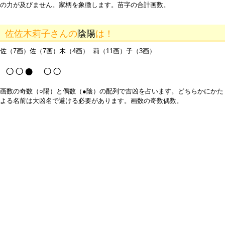
の力が及びません。家柄を象徴します。苗字の合計画数。
佐佐木莉子さんの
陰陽
は！
佐（7画）佐（7画）木（4画） 莉（11画）子（3画）
○○● ○○
画数の奇数（○陽）と偶数（●陰）の配列で吉凶を占います。どちらかにかた
よる名前は大凶名で避ける必要があります。画数の奇数偶数。