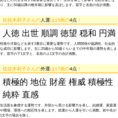
り、主に50歳以降の晩年期に影響を及ぼします。苗字と名前の合計画数。
佐佐木莉子さんの
人運
は15画の
4点
！
人徳 出世 順調 徳望 穏和 円満
性格や才能などを表す2番目に重要な運勢です。人間関係や協調性、社会的
な成功に影響します。主に20歳から50歳ぐらいまでの中年期の運勢を表しま
す。苗字の下1文字と、名前の上1文字の合計画数。
佐佐木莉子さんの
外運
は17画の
4点
！
積極的 地位 財産 権威 積極性
純粋 直感
生活面を象徴する運勢です。外部から受ける影響力を表し、結婚運、家庭運
や職場、環境への順応性を表します。総運から人運を引いた画数。姓や名が
1文字の場合を除く。