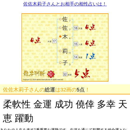
佐佐木莉子さんとお相手の相性占いは！
佐佐木莉子さんの
総運
は32画の
5点
！
柔軟性 金運 成功 僥倖 多幸 天
恵 躍動
あなたの人生を表す1番重要な運勢です。生涯を通じて影響する総合運とな