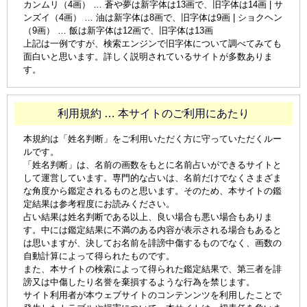
カンムリ（4画） … 蒼や夢は新字体は13画で、旧字体は14画 | サ
ンズイ（4画） … 油は新字体は8画で、旧字体は9画 | ショクヘン
（9画） … 飯は新字体は12画で、旧字体は13画
上記は一例ですが、検索エンジンで旧字体について調べてみても
面白いと思います。詳しく説明されているサイトが多数ありま
す。
利用規約 … 本サイトのご利用にあたり
本規約は「姓名判断」をご利用いただく方に守っていただくルー
ルです。
「姓名判断」は、名前の画数をもとに名前占いができるサイトと
して運営しています。専門的な占いは、名前だけでなくさまざま
な角度から鑑定されるものと思います。そのため、本サイトの鑑
定結果は参考程度にお読みください。
占い結果は姓名判断である以上、良い場合も悪い場合もありま
す。中には鑑定結果に不満のある内容が表示される場合もあると
は思いますが、決してお名前を誹謗中傷するものでなく、画数の
自動計算によって得られたものです。
また、本サイトの検索によって得られた鑑定結果で、第三者を誹
謗又は中傷したり名誉を棄損するような行為を禁じます。
サイト利用者が本ウェブサイトのコンテンンツを利用したことで