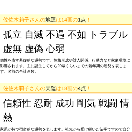
佐佐木莉子さんの
地運
は14画の
1点
！
孤立 自滅 不遇 不如 トラブル
虚無 虚偽 心弱
個性を表す基礎的な運勢です。性格形成や対人関係、行動力など家庭環境に
影響されます。主に誕生してから20歳くらいまでの若年期の運勢を表しま
す。名前の合計画数。
佐佐木莉子さんの
天運
は18画の
4点
！
信頼性 忍耐 成功 剛気 戦闘 情
熱
家系が持つ宿命的な運勢を表します。祖先から受け継いだ苗字ですので自分