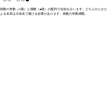
画数の奇数（○陽）と偶数（●陰）の配列で吉凶を占います。どちらかにかた
よる名前は大凶名で避ける必要があります。画数の奇数偶数。