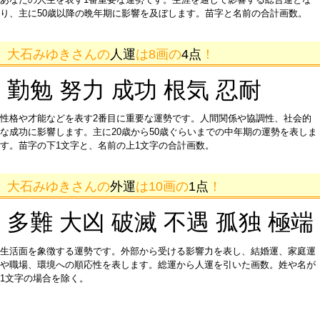
り、主に50歳以降の晩年期に影響を及ぼします。苗字と名前の合計画数。
大石みゆきさんの
人運
は8画の
4点
！
勤勉 努力 成功 根気 忍耐
性格や才能などを表す2番目に重要な運勢です。人間関係や協調性、社会的
な成功に影響します。主に20歳から50歳ぐらいまでの中年期の運勢を表しま
す。苗字の下1文字と、名前の上1文字の合計画数。
大石みゆきさんの
外運
は10画の
1点
！
多難 大凶 破滅 不遇 孤独 極端
生活面を象徴する運勢です。外部から受ける影響力を表し、結婚運、家庭運
や職場、環境への順応性を表します。総運から人運を引いた画数。姓や名が
1文字の場合を除く。