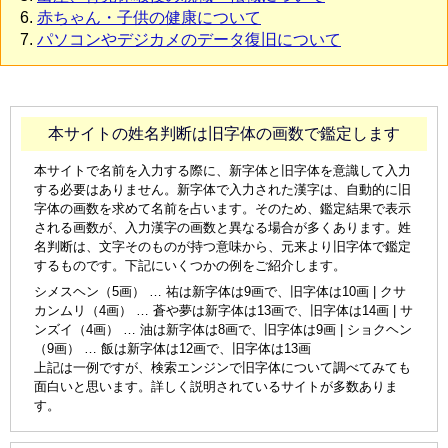
赤ちゃん・子供の健康について
パソコンやデジカメのデータ復旧について
本サイトの姓名判断は旧字体の画数で鑑定します
本サイトで名前を入力する際に、新字体と旧字体を意識して入力
する必要はありません。新字体で入力された漢字は、自動的に旧
字体の画数を求めて名前を占います。そのため、鑑定結果で表示
される画数が、入力漢字の画数と異なる場合が多くあります。姓
名判断は、文字そのものが持つ意味から、元来より旧字体で鑑定
するものです。下記にいくつかの例をご紹介します。
シメスヘン（5画） … 祐は新字体は9画で、旧字体は10画 | クサ
カンムリ（4画） … 蒼や夢は新字体は13画で、旧字体は14画 | サ
ンズイ（4画） … 油は新字体は8画で、旧字体は9画 | ショクヘン
（9画） … 飯は新字体は12画で、旧字体は13画
上記は一例ですが、検索エンジンで旧字体について調べてみても
面白いと思います。詳しく説明されているサイトが多数ありま
す。