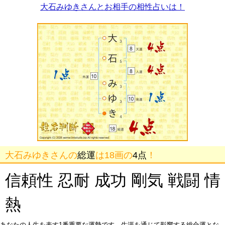
大石みゆきさんとお相手の相性占いは！
大石みゆきさんの
総運
は18画の
4点
！
信頼性 忍耐 成功 剛気 戦闘 情
熱
あなたの人生を表す1番重要な運勢です。生涯を通じて影響する総合運とな