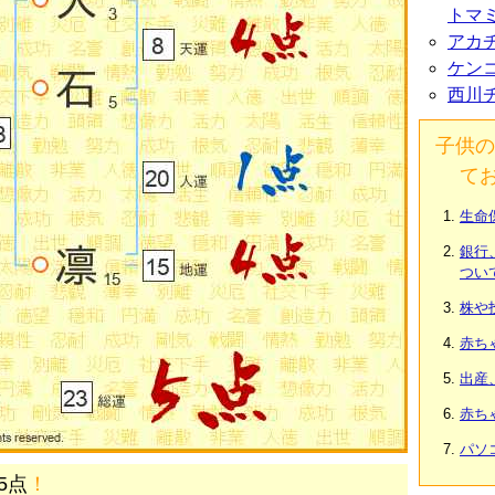
トマ
アカ
ケン
西川
子供の
て
生命
銀行
つい
株や
赤ち
出産
赤ち
パソ
5点
！