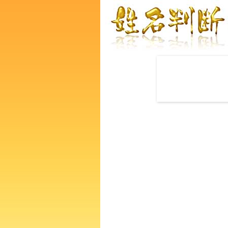
赤ちゃんの名づけ命名
大石凛さんの運勢をズバリ鑑
なたの人生、性格、生活、個