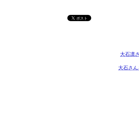
大石凛
大石さん