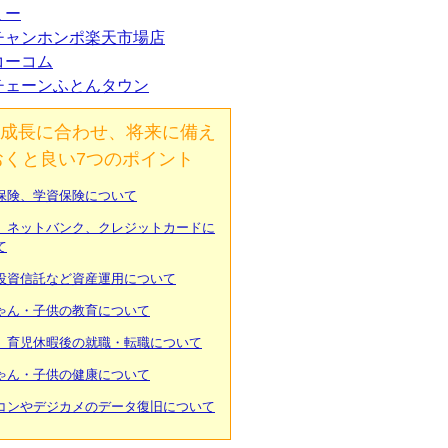
ミー
チャンホンポ楽天市場店
コーコム
チェーンふとんタウン
成長に合わせ、将来に備え
おくと良い7つのポイント
保険、学資保険について
、ネットバンク、クレジットカードに
て
投資信託など資産運用について
ゃん・子供の教育について
、育児休暇後の就職・転職について
ゃん・子供の健康について
コンやデジカメのデータ復旧について