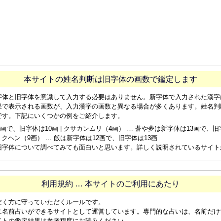
本サイトの姓名判断は旧字体の画数で鑑定します
字体と旧字体を意識して入力する必要はありません。新字体で入力された漢字
果で表示される画数が、入力漢字の画数と異なる場合が多くあります。姓名判
です。下記にいくつかの例をご紹介します。
画で、旧字体は10画 | クサカンムリ（4画） … 蒼や夢は新字体は13画で、旧字体
ョクヘン（9画） … 飯は新字体は12画で、旧字体は13画
旧字体について調べてみても面白いと思います。詳しく説明されているサイト
利用規約 … 本サイトのご利用にあたり
だく方に守っていただくルールです。
に名前占いができるサイトとして運営しています。専門的な占いは、名前だけ
イトの鑑定結果は参考程度にお読みください。