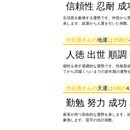
信頼性 忍耐 成
生活面を象徴する運勢です。外部から
表します。総運から人運を引いた画数。
大石凛さんの
地運
は15画の
人徳 出世 順調
個性を表す基礎的な運勢です。性格形
てから20歳くらいまでの若年期の運勢
大石凛さんの
天運
は8画の
勤勉 努力 成功
家系が持つ宿命的な運勢を表します。
象徴します。苗字の合計画数。