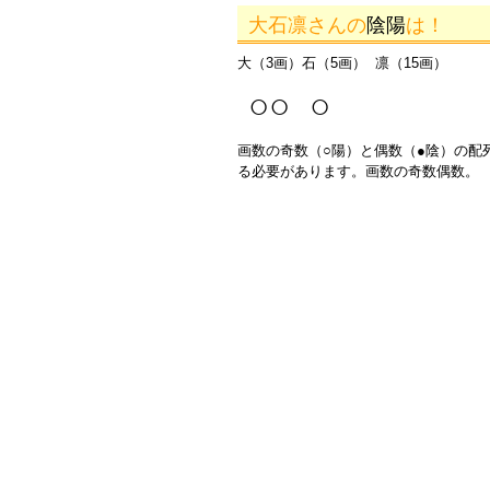
大石凛さんの
陰陽
は！
大（3画）石（5画） 凛（15画）
○○ ○
画数の奇数（○陽）と偶数（●陰）の配
る必要があります。画数の奇数偶数。