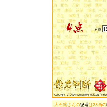
大石凛さんの
総運
は23画の