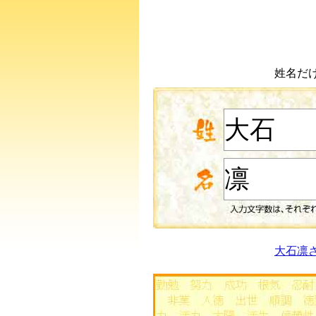
姓名だ
大石凛