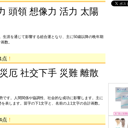
力 頭領 想像力 活力 太陽
。生涯を通じて影響する総合運となり、主に50歳以降の晩年期
計画数。
1点
！
 災厄 社交下手 災難 離散
運勢です。人間関係や協調性、社会的な成功に影響します。主に
運勢を表します。苗字の下1文字と、名前の上1文字の合計画数。
4点
！