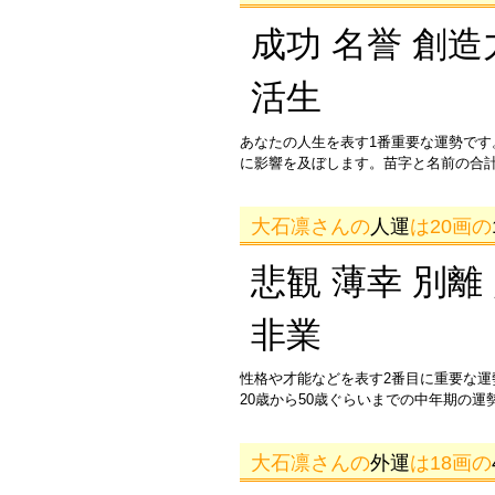
成功 名誉 創造
活生
あなたの人生を表す1番重要な運勢です
に影響を及ぼします。苗字と名前の合
大石凛さんの
人運
は20画の
悲観 薄幸 別離
非業
性格や才能などを表す2番目に重要な
20歳から50歳ぐらいまでの中年期の
大石凛さんの
外運
は18画の