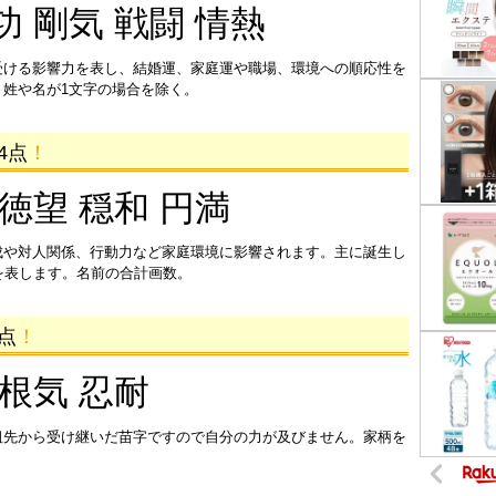
功 剛気 戦闘 情熱
受ける影響力を表し、結婚運、家庭運や職場、環境への順応性を
姓や名が1文字の場合を除く。
4点
！
 徳望 穏和 円満
成や対人関係、行動力など家庭環境に影響されます。主に誕生し
を表します。名前の合計画数。
4点
！
 根気 忍耐
祖先から受け継いだ苗字ですので自分の力が及びません。家柄を