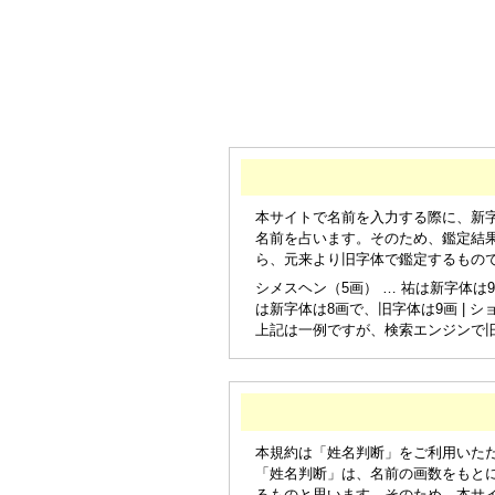
本サイトで名前を入力する際に、新
名前を占います。そのため、鑑定結
ら、元来より旧字体で鑑定するもの
シメスヘン（5画） … 祐は新字体は9
は新字体は8画で、旧字体は9画 | シ
上記は一例ですが、検索エンジンで
本規約は「姓名判断」をご利用いた
「姓名判断」は、名前の画数をもと
るものと思います。そのため、本サ