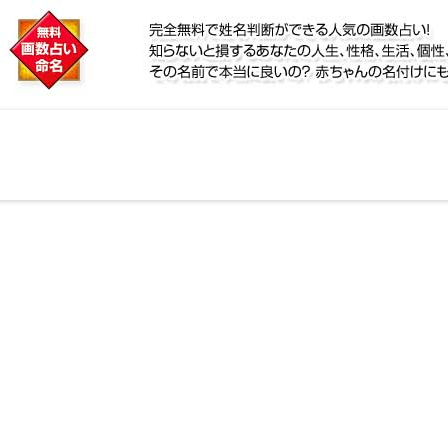
に
定！名前が持つ運勢から無料で姓名判断ができる人気の
性、宿命をズバッと的中！