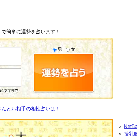
けで簡単に運勢を占います！
男
女
さんとお相手の相性占いは！
Net
授乳