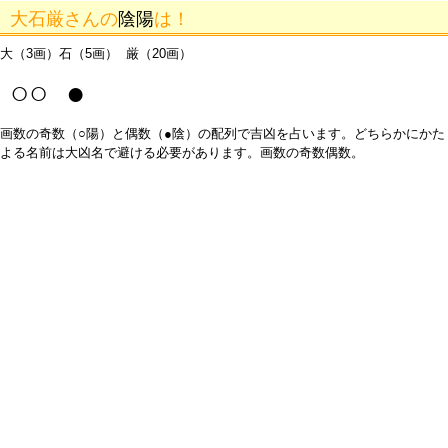
大石厳さんの
陰陽
は！
大（3画）石（5画） 厳（20画）
○○ ●
画数の奇数（○陽）と偶数（●陰）の配列で吉凶を占います。どちらかにかた
よる名前は大凶名で避ける必要があります。画数の奇数偶数。