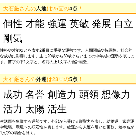
大石厳さんの
人運
は25画の
4点
！
個性 才能 強運 英敏 発展 自立
剛気
性格や才能などを表す2番目に重要な運勢です。人間関係や協調性、社会的
な成功に影響します。主に20歳から50歳ぐらいまでの中年期の運勢を表しま
す。苗字の下1文字と、名前の上1文字の合計画数。
大石厳さんの
外運
は23画の
5点
！
成功 名誉 創造力 頭領 想像力
活力 太陽 活生
生活面を象徴する運勢です。外部から受ける影響力を表し、結婚運、家庭運
や職場、環境への順応性を表します。総運から人運を引いた画数。姓や名が
1文字の場合を除く。