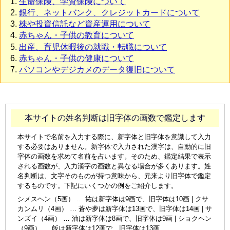
生命保険、学資保険について
銀行、ネットバンク、クレジットカードについて
株や投資信託など資産運用について
赤ちゃん・子供の教育について
出産、育児休暇後の就職・転職について
赤ちゃん・子供の健康について
パソコンやデジカメのデータ復旧について
本サイトの姓名判断は旧字体の画数で鑑定します
本サイトで名前を入力する際に、新字体と旧字体を意識して入力
する必要はありません。新字体で入力された漢字は、自動的に旧
字体の画数を求めて名前を占います。そのため、鑑定結果で表示
される画数が、入力漢字の画数と異なる場合が多くあります。姓
名判断は、文字そのものが持つ意味から、元来より旧字体で鑑定
するものです。下記にいくつかの例をご紹介します。
シメスヘン（5画） … 祐は新字体は9画で、旧字体は10画 | クサ
カンムリ（4画） … 蒼や夢は新字体は13画で、旧字体は14画 | サ
ンズイ（4画） … 油は新字体は8画で、旧字体は9画 | ショクヘン
（9画） … 飯は新字体は12画で、旧字体は13画