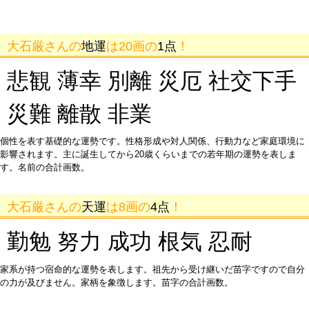
大石厳さんの
地運
は20画の
1点
！
悲観 薄幸 別離 災厄 社交下手
災難 離散 非業
個性を表す基礎的な運勢です。性格形成や対人関係、行動力など家庭環境に
影響されます。主に誕生してから20歳くらいまでの若年期の運勢を表しま
す。名前の合計画数。
大石厳さんの
天運
は8画の
4点
！
勤勉 努力 成功 根気 忍耐
家系が持つ宿命的な運勢を表します。祖先から受け継いだ苗字ですので自分
の力が及びません。家柄を象徴します。苗字の合計画数。