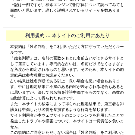
上記は一例ですが、検索エンジンで旧字体について調べてみても
面白いと思います。詳しく説明されているサイトが多数ありま
す。
利用規約 … 本サイトのご利用にあたり
本規約は「姓名判断」をご利用いただく方に守っていただくルー
ルです。
「姓名判断」は、名前の画数をもとに名前占いができるサイトと
して運営しています。専門的な占いは、名前だけでなくさまざま
な角度から鑑定されるものと思います。そのため、本サイトの鑑
定結果は参考程度にお読みください。
占い結果は姓名判断である以上、良い場合も悪い場合もありま
す。中には鑑定結果に不満のある内容が表示される場合もあると
は思いますが、決してお名前を誹謗中傷するものでなく、画数の
自動計算によって得られたものです。
また、本サイトの検索によって得られた鑑定結果で、第三者を誹
謗又は中傷したり名誉を棄損するような行為を禁じます。
サイト利用者が本ウェブサイトのコンテンンツを利用したことで
発生したトラブルや損害について、本サイトは一切責任を負いま
せん。
この規約にご同意いただけない場合は「姓名判断」をご利用いた