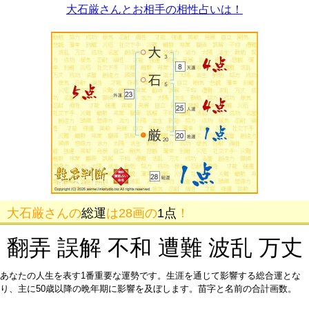
大石厳さんとお相手の相性占いは！
大石厳さんの
総運
は28画の
1点
！
翻弄 誤解 不和 遭難 波乱 万丈
あなたの人生を表す1番重要な運勢です。生涯を通じて影響する総合運とな
り、主に50歳以降の晩年期に影響を及ぼします。苗字と名前の合計画数。