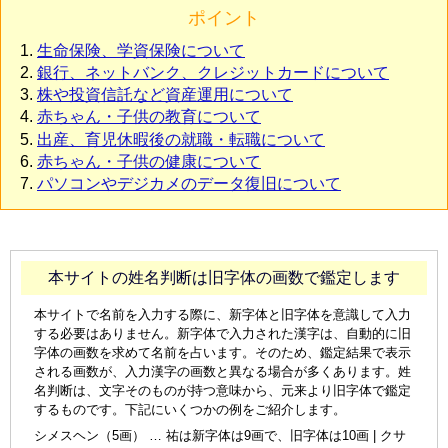
ポイント
生命保険、学資保険について
銀行、ネットバンク、クレジットカードについて
株や投資信託など資産運用について
赤ちゃん・子供の教育について
出産、育児休暇後の就職・転職について
赤ちゃん・子供の健康について
パソコンやデジカメのデータ復旧について
本サイトの姓名判断は旧字体の画数で鑑定します
本サイトで名前を入力する際に、新字体と旧字体を意識して入力
する必要はありません。新字体で入力された漢字は、自動的に旧
字体の画数を求めて名前を占います。そのため、鑑定結果で表示
される画数が、入力漢字の画数と異なる場合が多くあります。姓
名判断は、文字そのものが持つ意味から、元来より旧字体で鑑定
するものです。下記にいくつかの例をご紹介します。
シメスヘン（5画） … 祐は新字体は9画で、旧字体は10画 | クサ