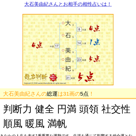
大石美由紀さんとお相手の相性占いは！
大石美由紀さんの
総運
は31画の
5点
！
判断力 健全 円満 頭領 社交性
順風 暖風 満帆
あなたの人生を表す1番重要な運勢です。生涯を通じて影響する総合運とな