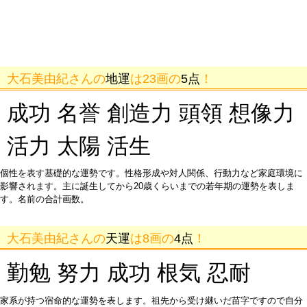
大石美由紀さんの
地運
は23画の
5点
！
成功 名誉 創造力 頭領 想像力
活力 太陽 活生
個性を表す基礎的な運勢です。性格形成や対人関係、行動力など家庭環境に
影響されます。主に誕生してから20歳くらいまでの若年期の運勢を表しま
す。名前の合計画数。
大石美由紀さんの
天運
は8画の
4点
！
勤勉 努力 成功 根気 忍耐
家系が持つ宿命的な運勢を表します。祖先から受け継いだ苗字ですので自分