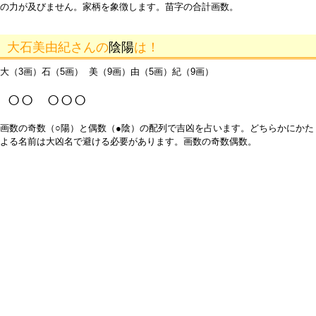
の力が及びません。家柄を象徴します。苗字の合計画数。
大石美由紀さんの
陰陽
は！
大（3画）石（5画） 美（9画）由（5画）紀（9画）
○○ ○○○
画数の奇数（○陽）と偶数（●陰）の配列で吉凶を占います。どちらかにかた
よる名前は大凶名で避ける必要があります。画数の奇数偶数。