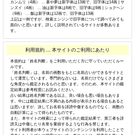
カンムリ（4画） … 蒼や夢は新字体は13画で、旧字体は14画 | サ
ンズイ（4画） … 油は新字体は8画で、旧字体は9画 | ショクヘン
（9画） … 飯は新字体は12画で、旧字体は13画
上記は一例ですが、検索エンジンで旧字体について調べてみても
面白いと思います。詳しく説明されているサイトが多数ありま
す。
利用規約 … 本サイトのご利用にあたり
本規約は「姓名判断」をご利用いただく方に守っていただくルー
ルです。
「姓名判断」は、名前の画数をもとに名前占いができるサイトと
して運営しています。専門的な占いは、名前だけでなくさまざま
な角度から鑑定されるものと思います。そのため、本サイトの鑑
定結果は参考程度にお読みください。
占い結果は姓名判断である以上、良い場合も悪い場合もありま
す。中には鑑定結果に不満のある内容が表示される場合もあると
は思いますが、決してお名前を誹謗中傷するものでなく、画数の
自動計算によって得られたものです。
また、本サイトの検索によって得られた鑑定結果で、第三者を誹
謗又は中傷したり名誉を棄損するような行為を禁じます。
サイト利用者が本ウェブサイトのコンテンンツを利用したことで