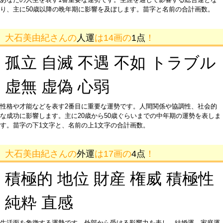
り、主に50歳以降の晩年期に影響を及ぼします。苗字と名前の合計画数。
大石美由紀さんの
人運
は14画の
1点
！
孤立 自滅 不遇 不如 トラブル
虚無 虚偽 心弱
性格や才能などを表す2番目に重要な運勢です。人間関係や協調性、社会的
な成功に影響します。主に20歳から50歳ぐらいまでの中年期の運勢を表しま
す。苗字の下1文字と、名前の上1文字の合計画数。
大石美由紀さんの
外運
は17画の
4点
！
積極的 地位 財産 権威 積極性
純粋 直感
生活面を象徴する運勢です。外部から受ける影響力を表し、結婚運、家庭運