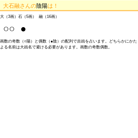
大石融さんの
陰陽
は！
大（3画）石（5画） 融（16画）
○○ ●
画数の奇数（○陽）と偶数（●陰）の配列で吉凶を占います。どちらかにかた
よる名前は大凶名で避ける必要があります。画数の奇数偶数。