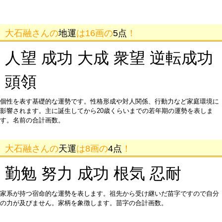
大石融さんの
地運
は16画の
5点
！
人望 成功 大成 衆望 逆転成功
頭領
個性を表す基礎的な運勢です。性格形成や対人関係、行動力など家庭環境に
影響されます。主に誕生してから20歳くらいまでの若年期の運勢を表しま
す。名前の合計画数。
大石融さんの
天運
は8画の
4点
！
勤勉 努力 成功 根気 忍耐
家系が持つ宿命的な運勢を表します。祖先から受け継いだ苗字ですので自分
の力が及びません。家柄を象徴します。苗字の合計画数。