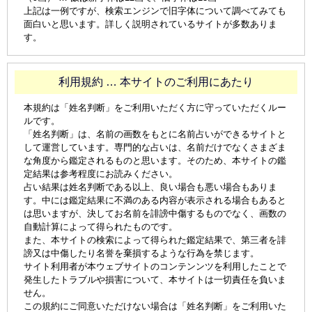
上記は一例ですが、検索エンジンで旧字体について調べてみても
面白いと思います。詳しく説明されているサイトが多数ありま
す。
利用規約 … 本サイトのご利用にあたり
本規約は「姓名判断」をご利用いただく方に守っていただくルー
ルです。
「姓名判断」は、名前の画数をもとに名前占いができるサイトと
して運営しています。専門的な占いは、名前だけでなくさまざま
な角度から鑑定されるものと思います。そのため、本サイトの鑑
定結果は参考程度にお読みください。
占い結果は姓名判断である以上、良い場合も悪い場合もありま
す。中には鑑定結果に不満のある内容が表示される場合もあると
は思いますが、決してお名前を誹謗中傷するものでなく、画数の
自動計算によって得られたものです。
また、本サイトの検索によって得られた鑑定結果で、第三者を誹
謗又は中傷したり名誉を棄損するような行為を禁じます。
サイト利用者が本ウェブサイトのコンテンンツを利用したことで
発生したトラブルや損害について、本サイトは一切責任を負いま
せん。
この規約にご同意いただけない場合は「姓名判断」をご利用いた