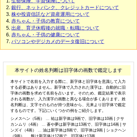
生命保険、学資保険について
銀行、ネットバンク、クレジットカードについて
株や投資信託など資産運用について
赤ちゃん・子供の教育について
出産、育児休暇後の就職・転職について
赤ちゃん・子供の健康について
パソコンやデジカメのデータ復旧について
本サイトの姓名判断は旧字体の画数で鑑定します
本サイトで名前を入力する際に、新字体と旧字体を意識して入力
する必要はありません。新字体で入力された漢字は、自動的に旧
字体の画数を求めて名前を占います。そのため、鑑定結果で表示
される画数が、入力漢字の画数と異なる場合が多くあります。姓
名判断は、文字そのものが持つ意味から、元来より旧字体で鑑定
するものです。下記にいくつかの例をご紹介します。
シメスヘン（5画） … 祐は新字体は9画で、旧字体は10画 | クサ
カンムリ（4画） … 蒼や夢は新字体は13画で、旧字体は14画 | サ
ンズイ（4画） … 油は新字体は8画で、旧字体は9画 | ショクヘン
（9画） … 飯は新字体は12画で、旧字体は13画