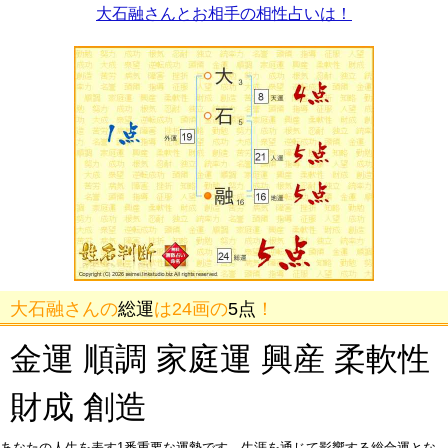
大石融さんとお相手の相性占いは！
大石融さんの
総運
は24画の
5点
！
金運 順調 家庭運 興産 柔軟性
財成 創造
あなたの人生を表す1番重要な運勢です。生涯を通じて影響する総合運とな