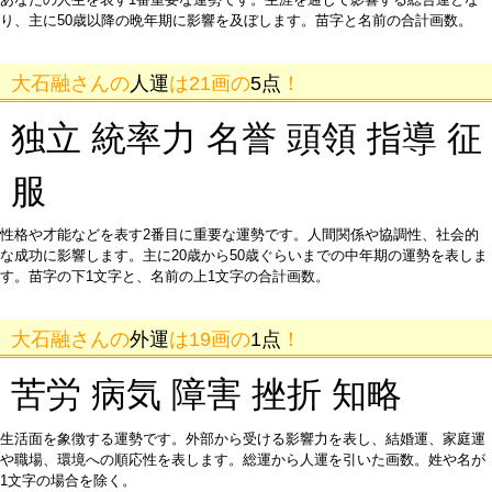
り、主に50歳以降の晩年期に影響を及ぼします。苗字と名前の合計画数。
大石融さんの
人運
は21画の
5点
！
独立 統率力 名誉 頭領 指導 征
服
性格や才能などを表す2番目に重要な運勢です。人間関係や協調性、社会的
な成功に影響します。主に20歳から50歳ぐらいまでの中年期の運勢を表しま
す。苗字の下1文字と、名前の上1文字の合計画数。
大石融さんの
外運
は19画の
1点
！
苦労 病気 障害 挫折 知略
生活面を象徴する運勢です。外部から受ける影響力を表し、結婚運、家庭運
や職場、環境への順応性を表します。総運から人運を引いた画数。姓や名が
1文字の場合を除く。