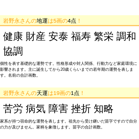
岩野永さんの
地運
は5画の
4点
！
健康 財産 安泰 福寿 繁栄 調和
協調
個性を表す基礎的な運勢です。性格形成や対人関係、行動力など家庭環境に
影響されます。主に誕生してから20歳くらいまでの若年期の運勢を表しま
す。名前の合計画数。
岩野永さんの
天運
は19画の
1点
！
苦労 病気 障害 挫折 知略
家系が持つ宿命的な運勢を表します。祖先から受け継いだ苗字ですので自分
の力が及びません。家柄を象徴します。苗字の合計画数。