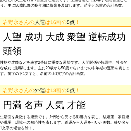
り、主に50歳以降の晩年期に影響を及ぼします。苗字と名前の合計画数。
岩野永さんの
人運
は16画の
5点
！
人望 成功 大成 衆望 逆転成功
頭領
性格や才能などを表す2番目に重要な運勢です。人間関係や協調性、社会的
な成功に影響します。主に20歳から50歳ぐらいまでの中年期の運勢を表しま
す。苗字の下1文字と、名前の上1文字の合計画数。
岩野永さんの
外運
は13画の
5点
！
円満 名声 人気 才能
生活面を象徴する運勢です。外部から受ける影響力を表し、結婚運、家庭運
や職場、環境への順応性を表します。総運から人運を引いた画数。姓や名が
1文字の場合を除く。