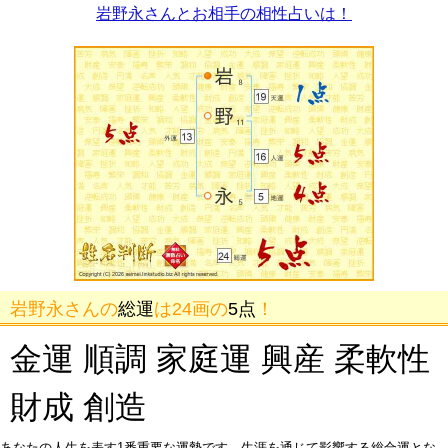
岩野永さんとお相手の相性占いは！
岩野永さんの
総運
は24画の
5点
！
金運 順調 家庭運 興産 柔軟性
財成 創造
あなたの人生を表す1番重要な運勢です。生涯を通じて影響する総合運とな