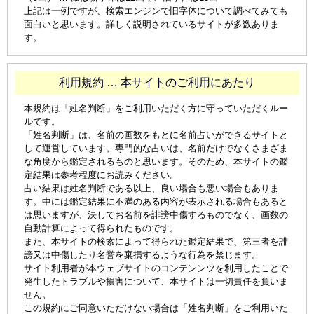
上記は一例ですが、検索エンジンで旧字体について調べてみても
面白いと思います。詳しく説明されているサイトが多数ありま
す。
利用規約 … 本サイトのご利用にあたり
本規約は「姓名判断」をご利用いただく方に守っていただくルー
ルです。
「姓名判断」は、名前の画数をもとに名前占いができるサイトと
して運営しています。専門的な占いは、名前だけでなくさまざま
な角度から鑑定されるものと思います。そのため、本サイトの鑑
定結果は参考程度にお読みください。
占い結果は姓名判断である以上、良い場合も悪い場合もありま
す。中には鑑定結果に不満のある内容が表示される場合もあると
は思いますが、決してお名前を誹謗中傷するものでなく、画数の
自動計算によって得られたものです。
また、本サイトの検索によって得られた鑑定結果で、第三者を誹
謗又は中傷したり名誉を棄損するような行為を禁じます。
サイト利用者が本ウェブサイトのコンテンンツを利用したことで
発生したトラブルや損害について、本サイトは一切責任を負いま
せん。
この規約にご同意いただけない場合は「姓名判断」をご利用いた