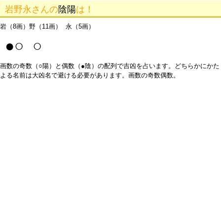
岩野永さんの
陰陽
は！
岩（8画）野（11画） 永（5画）
●○ ○
画数の奇数（○陽）と偶数（●陰）の配列で吉凶を占います。どちらかにかた
よる名前は大凶名で避ける必要があります。画数の奇数偶数。