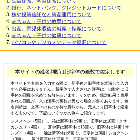
生命保険、学資保険について
銀行、ネットバンク、クレジットカードについて
株や投資信託など資産運用について
赤ちゃん・子供の教育について
出産、育児休暇後の就職・転職について
赤ちゃん・子供の健康について
パソコンやデジカメのデータ復旧について
本サイトの姓名判断は旧字体の画数で鑑定します
本サイトで名前を入力する際に、新字体と旧字体を意識して入力
する必要はありません。新字体で入力された漢字は、自動的に旧
字体の画数を求めて名前を占います。そのため、鑑定結果で表示
される画数が、入力漢字の画数と異なる場合が多くあります。姓
名判断は、文字そのものが持つ意味から、元来より旧字体で鑑定
するものです。下記にいくつかの例をご紹介します。
シメスヘン（5画） … 祐は新字体は9画で、旧字体は10画 | クサ
カンムリ（4画） … 蒼や夢は新字体は13画で、旧字体は14画 | サ
ンズイ（4画） … 油は新字体は8画で、旧字体は9画 | ショクヘン
（9画） … 飯は新字体は12画で、旧字体は13画