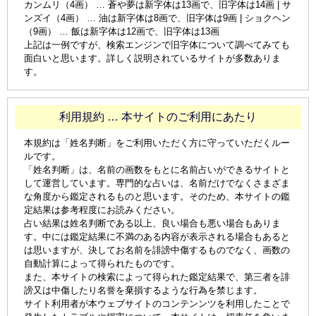
カンムリ（4画） … 蒼や夢は新字体は13画で、旧字体は14画 | サ
ンズイ（4画） … 油は新字体は8画で、旧字体は9画 | ショクヘン
（9画） … 飯は新字体は12画で、旧字体は13画
上記は一例ですが、検索エンジンで旧字体について調べてみても
面白いと思います。詳しく説明されているサイトが多数ありま
す。
利用規約 … 本サイトのご利用にあたり
本規約は「姓名判断」をご利用いただく方に守っていただくルー
ルです。
「姓名判断」は、名前の画数をもとに名前占いができるサイトと
して運営しています。専門的な占いは、名前だけでなくさまざま
な角度から鑑定されるものと思います。そのため、本サイトの鑑
定結果は参考程度にお読みください。
占い結果は姓名判断である以上、良い場合も悪い場合もありま
す。中には鑑定結果に不満のある内容が表示される場合もあると
は思いますが、決してお名前を誹謗中傷するものでなく、画数の
自動計算によって得られたものです。
また、本サイトの検索によって得られた鑑定結果で、第三者を誹
謗又は中傷したり名誉を棄損するような行為を禁じます。
サイト利用者が本ウェブサイトのコンテンンツを利用したことで