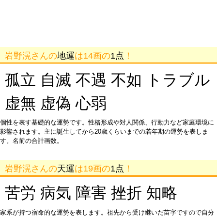
岩野滉さんの
地運
は14画の
1点
！
孤立 自滅 不遇 不如 トラブル
虚無 虚偽 心弱
個性を表す基礎的な運勢です。性格形成や対人関係、行動力など家庭環境に
影響されます。主に誕生してから20歳くらいまでの若年期の運勢を表しま
す。名前の合計画数。
岩野滉さんの
天運
は19画の
1点
！
苦労 病気 障害 挫折 知略
家系が持つ宿命的な運勢を表します。祖先から受け継いだ苗字ですので自分