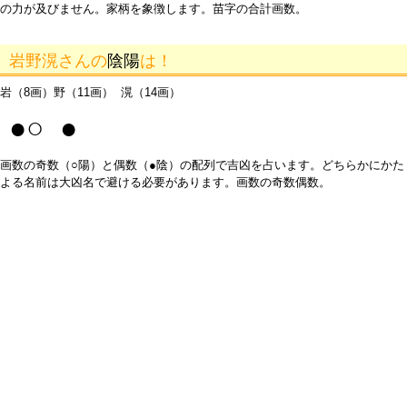
の力が及びません。家柄を象徴します。苗字の合計画数。
岩野滉さんの
陰陽
は！
岩（8画）野（11画） 滉（14画）
●○ ●
画数の奇数（○陽）と偶数（●陰）の配列で吉凶を占います。どちらかにかた
よる名前は大凶名で避ける必要があります。画数の奇数偶数。