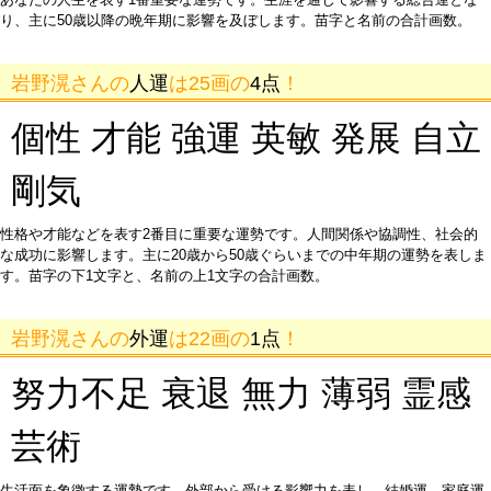
り、主に50歳以降の晩年期に影響を及ぼします。苗字と名前の合計画数。
岩野滉さんの
人運
は25画の
4点
！
個性 才能 強運 英敏 発展 自立
剛気
性格や才能などを表す2番目に重要な運勢です。人間関係や協調性、社会的
な成功に影響します。主に20歳から50歳ぐらいまでの中年期の運勢を表しま
す。苗字の下1文字と、名前の上1文字の合計画数。
岩野滉さんの
外運
は22画の
1点
！
努力不足 衰退 無力 薄弱 霊感
芸術
生活面を象徴する運勢です。外部から受ける影響力を表し、結婚運、家庭運