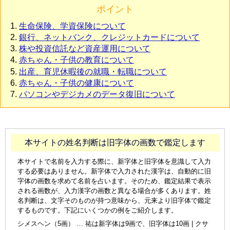
ポイント
生命保険、学資保険について
銀行、ネットバンク、クレジットカードについて
株や投資信託など資産運用について
赤ちゃん・子供の教育について
出産、育児休暇後の就職・転職について
赤ちゃん・子供の健康について
パソコンやデジカメのデータ復旧について
本サイトの姓名判断は旧字体の画数で鑑定します
本サイトで名前を入力する際に、新字体と旧字体を意識して入力
する必要はありません。新字体で入力された漢字は、自動的に旧
字体の画数を求めて名前を占います。そのため、鑑定結果で表示
される画数が、入力漢字の画数と異なる場合が多くあります。姓
名判断は、文字そのものが持つ意味から、元来より旧字体で鑑定
するものです。下記にいくつかの例をご紹介します。
シメスヘン（5画） … 祐は新字体は9画で、旧字体は10画 | クサ