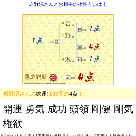
岩野滉さんとお相手の相性占いは！
岩野滉さんの
総運
は33画の
4点
！
開運 勇気 成功 頭領 剛健 剛気
権欲
あなたの人生を表す1番重要な運勢です。生涯を通じて影響する総合運とな