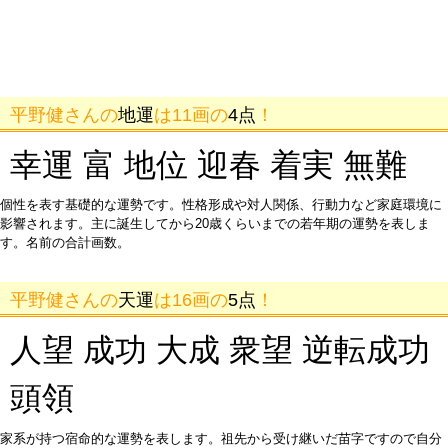
平野健さんの
地運
は11画の
4点
！
幸運 富 地位 迎春 着実 無難
個性を表す基礎的な運勢です。性格形成や対人関係、行動力など家庭環境に
影響されます。主に誕生してから20歳くらいまでの若年期の運勢を表しま
す。名前の合計画数。
平野健さんの
天運
は16画の
5点
！
人望 成功 大成 衆望 逆転成功
頭領
家系が持つ宿命的な運勢を表します。祖先から受け継いだ苗字ですので自分