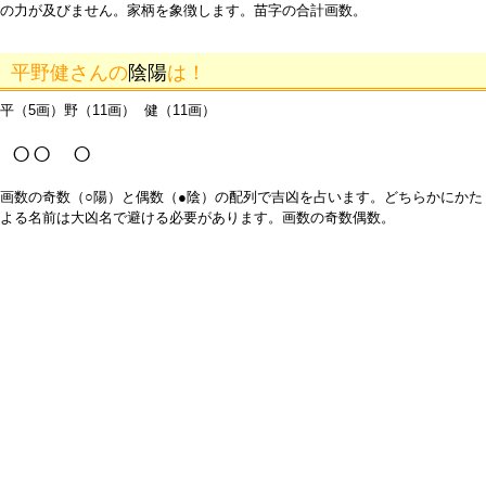
の力が及びません。家柄を象徴します。苗字の合計画数。
平野健さんの
陰陽
は！
平（5画）野（11画） 健（11画）
○○ ○
画数の奇数（○陽）と偶数（●陰）の配列で吉凶を占います。どちらかにかた
よる名前は大凶名で避ける必要があります。画数の奇数偶数。