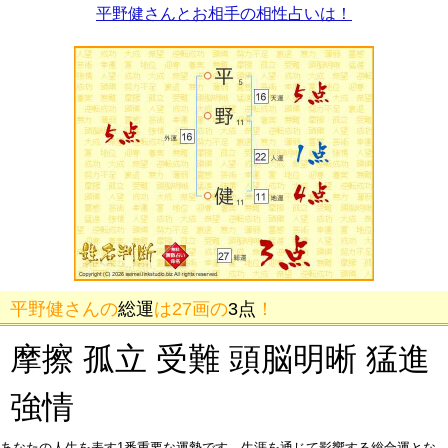
平野健さんとお相手の相性占いは！
平野健さんの
総運
は27画の
3点
！
摩擦 孤立 受難 頭脳明晰 猛進
強情
あなたの人生を表す1番重要な運勢です。生涯を通じて影響する総合運とな