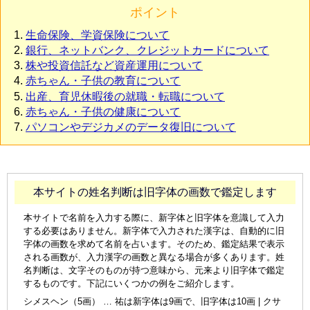
ポイント
生命保険、学資保険について
銀行、ネットバンク、クレジットカードについて
株や投資信託など資産運用について
赤ちゃん・子供の教育について
出産、育児休暇後の就職・転職について
赤ちゃん・子供の健康について
パソコンやデジカメのデータ復旧について
本サイトの姓名判断は旧字体の画数で鑑定します
本サイトで名前を入力する際に、新字体と旧字体を意識して入力
する必要はありません。新字体で入力された漢字は、自動的に旧
字体の画数を求めて名前を占います。そのため、鑑定結果で表示
される画数が、入力漢字の画数と異なる場合が多くあります。姓
名判断は、文字そのものが持つ意味から、元来より旧字体で鑑定
するものです。下記にいくつかの例をご紹介します。
シメスヘン（5画） … 祐は新字体は9画で、旧字体は10画 | クサ