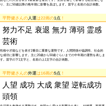
り、主に50歳以降の晩年期に影響を及ぼします。苗字と名前の合計画数。
平野健さんの
人運
は22画の
1点
！
努力不足 衰退 無力 薄弱 霊感
芸術
性格や才能などを表す2番目に重要な運勢です。人間関係や協調性、社会的
な成功に影響します。主に20歳から50歳ぐらいまでの中年期の運勢を表しま
す。苗字の下1文字と、名前の上1文字の合計画数。
平野健さんの
外運
は16画の
5点
！
人望 成功 大成 衆望 逆転成功
頭領
生活面を象徴する運勢です。外部から受ける影響力を表し、結婚運、家庭運