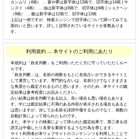
カンムリ（4画） … 蒼や夢は新字体は13画で、旧字体は14画 | サ
ンズイ（4画） … 油は新字体は8画で、旧字体は9画 | ショクヘン
（9画） … 飯は新字体は12画で、旧字体は13画
上記は一例ですが、検索エンジンで旧字体について調べてみても
面白いと思います。詳しく説明されているサイトが多数ありま
す。
利用規約 … 本サイトのご利用にあたり
本規約は「姓名判断」をご利用いただく方に守っていただくルー
ルです。
「姓名判断」は、名前の画数をもとに名前占いができるサイトと
して運営しています。専門的な占いは、名前だけでなくさまざま
な角度から鑑定されるものと思います。そのため、本サイトの鑑
定結果は参考程度にお読みください。
占い結果は姓名判断である以上、良い場合も悪い場合もありま
す。中には鑑定結果に不満のある内容が表示される場合もあると
は思いますが、決してお名前を誹謗中傷するものでなく、画数の
自動計算によって得られたものです。
また、本サイトの検索によって得られた鑑定結果で、第三者を誹
謗又は中傷したり名誉を棄損するような行為を禁じます。
サイト利用者が本ウェブサイトのコンテンンツを利用したことで