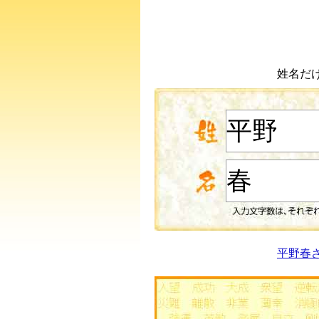
姓名だ
平野春