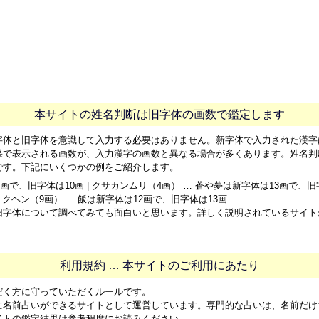
本サイトの姓名判断は旧字体の画数で鑑定します
字体と旧字体を意識して入力する必要はありません。新字体で入力された漢字
果で表示される画数が、入力漢字の画数と異なる場合が多くあります。姓名判
です。下記にいくつかの例をご紹介します。
画で、旧字体は10画 | クサカンムリ（4画） … 蒼や夢は新字体は13画で、旧字体
ョクヘン（9画） … 飯は新字体は12画で、旧字体は13画
旧字体について調べてみても面白いと思います。詳しく説明されているサイト
利用規約 … 本サイトのご利用にあたり
だく方に守っていただくルールです。
に名前占いができるサイトとして運営しています。専門的な占いは、名前だけ
イトの鑑定結果は参考程度にお読みください。