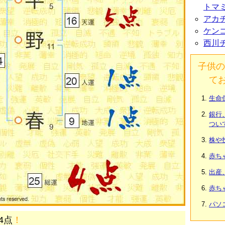
トマ
アカ
ケン
西川
子供の
て
生命
銀行
つい
株や
赤ち
出産
赤ち
パソ
4点
！