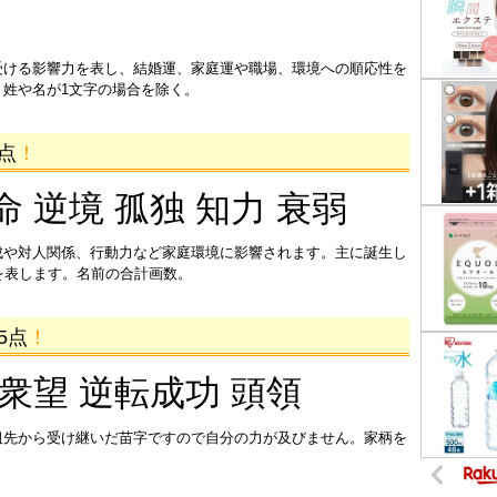
受ける影響力を表し、結婚運、家庭運や職場、環境への順応性を
姓や名が1文字の場合を除く。
1点
！
命 逆境 孤独 知力 衰弱
成や対人関係、行動力など家庭環境に影響されます。主に誕生し
を表します。名前の合計画数。
5点
！
 衆望 逆転成功 頭領
祖先から受け継いだ苗字ですので自分の力が及びません。家柄を