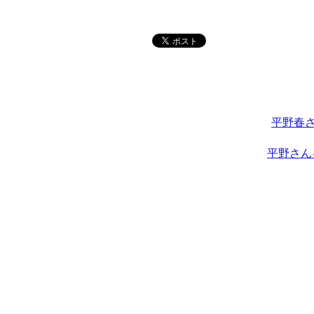
平野春
平野さん