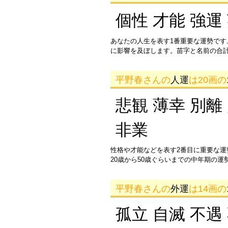
個性 才能 強運
あなたの人生を表す1番重要な運勢です
に影響を及ぼします。苗字と名前の合
平野春さんの
人運
は20画の
悲観 薄幸 別離
非業
性格や才能などを表す2番目に重要な
20歳から50歳ぐらいまでの中年期の
平野春さんの
外運
は14画の
孤立 自滅 不遇