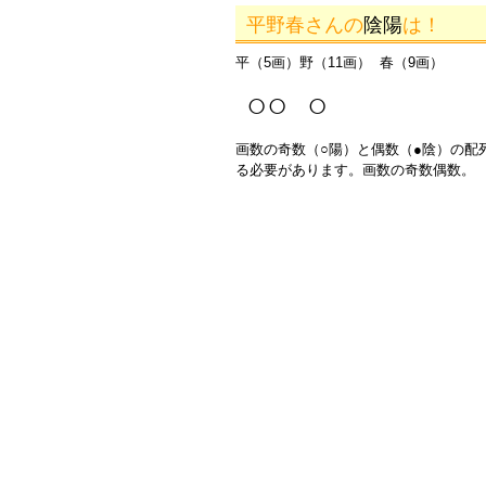
平野春さんの
陰陽
は！
平（5画）野（11画） 春（9画）
○○ ○
画数の奇数（○陽）と偶数（●陰）の配
る必要があります。画数の奇数偶数。