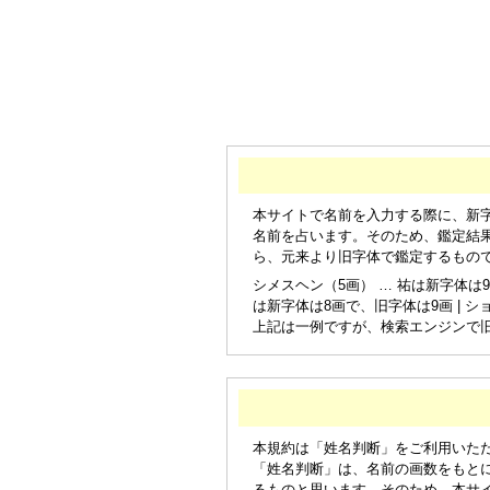
本サイトで名前を入力する際に、新
名前を占います。そのため、鑑定結
ら、元来より旧字体で鑑定するもの
シメスヘン（5画） … 祐は新字体は9
は新字体は8画で、旧字体は9画 | シ
上記は一例ですが、検索エンジンで
本規約は「姓名判断」をご利用いた
「姓名判断」は、名前の画数をもと
るものと思います。そのため、本サ