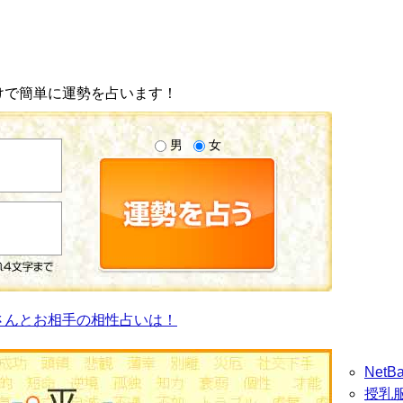
けで簡単に運勢を占います！
男
女
さんとお相手の相性占いは！
Net
授乳