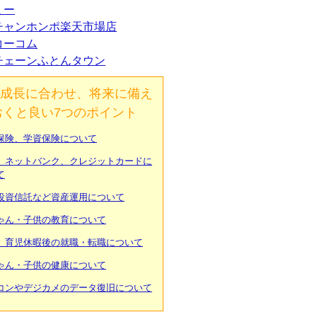
ミー
チャンホンポ楽天市場店
コーコム
チェーンふとんタウン
成長に合わせ、将来に備え
おくと良い7つのポイント
保険、学資保険について
、ネットバンク、クレジットカードに
て
投資信託など資産運用について
ゃん・子供の教育について
、育児休暇後の就職・転職について
ゃん・子供の健康について
コンやデジカメのデータ復旧について