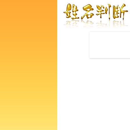
赤ちゃんの名づけ命名
平野春さんの運勢をズバリ鑑
なたの人生、性格、生活、個