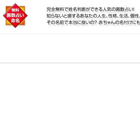
に
定！名前が持つ運勢から無料で姓名判断ができる人気の
性、宿命をズバッと的中！