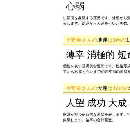
心弱
生活面を象徴する運勢です。外部から
表します。総運から人運を引いた画数。
平野春さんの
地運
は9画の
薄幸 消極的 短
個性を表す基礎的な運勢です。性格形
てから20歳くらいまでの若年期の運勢
平野春さんの
天運
は16画の
人望 成功 大成
家系が持つ宿命的な運勢を表します。
象徴します。苗字の合計画数。