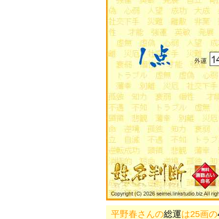
平野春さんの
総運
は25画の