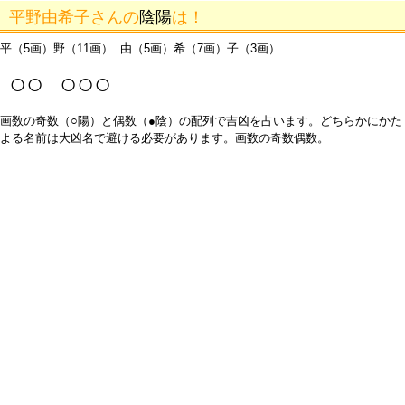
平野由希子さんの
陰陽
は！
平（5画）野（11画） 由（5画）希（7画）子（3画）
○○ ○○○
画数の奇数（○陽）と偶数（●陰）の配列で吉凶を占います。どちらかにかた
よる名前は大凶名で避ける必要があります。画数の奇数偶数。