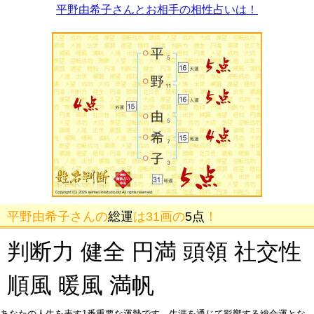
平野由希子さんとお相手の相性占いは！
平野由希子さんの
総運
は31画の
5点
！
判断力 健全 円満 頭領 社交性
順風 暖風 満帆
あなたの人生を表す1番重要な運勢です。生涯を通じて影響する総合運とな