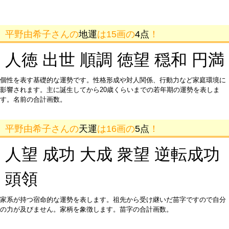
平野由希子さんの
地運
は15画の
4点
！
人徳 出世 順調 徳望 穏和 円満
個性を表す基礎的な運勢です。性格形成や対人関係、行動力など家庭環境に
影響されます。主に誕生してから20歳くらいまでの若年期の運勢を表しま
す。名前の合計画数。
平野由希子さんの
天運
は16画の
5点
！
人望 成功 大成 衆望 逆転成功
頭領
家系が持つ宿命的な運勢を表します。祖先から受け継いだ苗字ですので自分
の力が及びません。家柄を象徴します。苗字の合計画数。