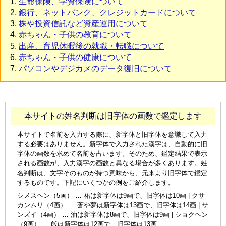
生命保険、学資保険について
銀行、ネットバンク、クレジットカードについて
株や投資信託など資産運用について
赤ちゃん・子供の教育について
出産、育児休暇後の就職・転職について
赤ちゃん・子供の健康について
パソコンやデジカメのデータ復旧について
本サイトの姓名判断は旧字体の画数で鑑定します
本サイトで名前を入力する際に、新字体と旧字体を意識して入力
する必要はありません。新字体で入力された漢字は、自動的に旧
字体の画数を求めて名前を占います。そのため、鑑定結果で表示
される画数が、入力漢字の画数と異なる場合が多くあります。姓
名判断は、文字そのものが持つ意味から、元来より旧字体で鑑定
するものです。下記にいくつかの例をご紹介します。
シメスヘン（5画） … 祐は新字体は9画で、旧字体は10画 | クサ
カンムリ（4画） … 蒼や夢は新字体は13画で、旧字体は14画 | サ
ンズイ（4画） … 油は新字体は8画で、旧字体は9画 | ショクヘン
（9画） … 飯は新字体は12画で、旧字体は13画