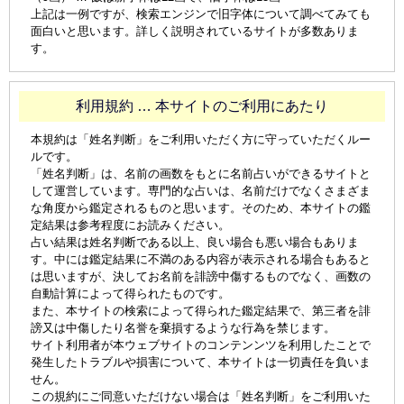
上記は一例ですが、検索エンジンで旧字体について調べてみても
面白いと思います。詳しく説明されているサイトが多数ありま
す。
利用規約 … 本サイトのご利用にあたり
本規約は「姓名判断」をご利用いただく方に守っていただくルー
ルです。
「姓名判断」は、名前の画数をもとに名前占いができるサイトと
して運営しています。専門的な占いは、名前だけでなくさまざま
な角度から鑑定されるものと思います。そのため、本サイトの鑑
定結果は参考程度にお読みください。
占い結果は姓名判断である以上、良い場合も悪い場合もありま
す。中には鑑定結果に不満のある内容が表示される場合もあると
は思いますが、決してお名前を誹謗中傷するものでなく、画数の
自動計算によって得られたものです。
また、本サイトの検索によって得られた鑑定結果で、第三者を誹
謗又は中傷したり名誉を棄損するような行為を禁じます。
サイト利用者が本ウェブサイトのコンテンンツを利用したことで
発生したトラブルや損害について、本サイトは一切責任を負いま
せん。
この規約にご同意いただけない場合は「姓名判断」をご利用いた