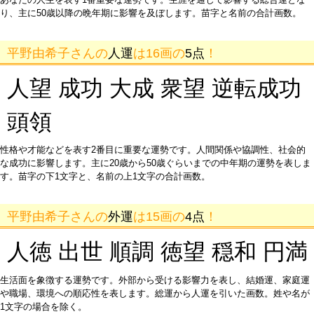
り、主に50歳以降の晩年期に影響を及ぼします。苗字と名前の合計画数。
平野由希子さんの
人運
は16画の
5点
！
人望 成功 大成 衆望 逆転成功
頭領
性格や才能などを表す2番目に重要な運勢です。人間関係や協調性、社会的
な成功に影響します。主に20歳から50歳ぐらいまでの中年期の運勢を表しま
す。苗字の下1文字と、名前の上1文字の合計画数。
平野由希子さんの
外運
は15画の
4点
！
人徳 出世 順調 徳望 穏和 円満
生活面を象徴する運勢です。外部から受ける影響力を表し、結婚運、家庭運
や職場、環境への順応性を表します。総運から人運を引いた画数。姓や名が
1文字の場合を除く。