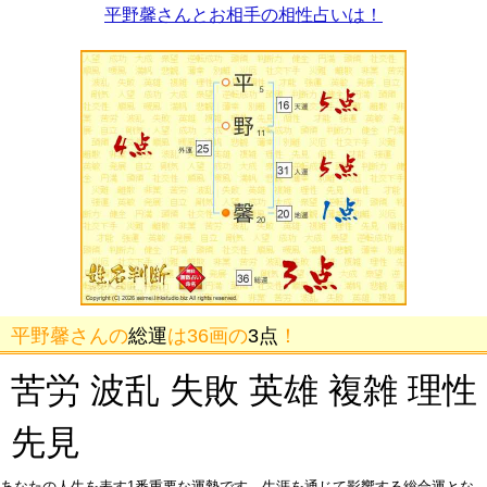
平野馨さんとお相手の相性占いは！
平野馨さんの
総運
は36画の
3点
！
苦労 波乱 失敗 英雄 複雑 理性
先見
あなたの人生を表す1番重要な運勢です。生涯を通じて影響する総合運とな