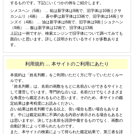
するものです。下記にいくつかの例をご紹介します。
シメスヘン（5画） … 祐は新字体は9画で、旧字体は10画 | クサ
カンムリ（4画） … 蒼や夢は新字体は13画で、旧字体は14画 | サ
ンズイ（4画） … 油は新字体は8画で、旧字体は9画 | ショクヘン
（9画） … 飯は新字体は12画で、旧字体は13画
上記は一例ですが、検索エンジンで旧字体について調べてみても
面白いと思います。詳しく説明されているサイトが多数ありま
す。
利用規約 … 本サイトのご利用にあたり
本規約は「姓名判断」をご利用いただく方に守っていただくルー
ルです。
「姓名判断」は、名前の画数をもとに名前占いができるサイトと
して運営しています。専門的な占いは、名前だけでなくさまざま
な角度から鑑定されるものと思います。そのため、本サイトの鑑
定結果は参考程度にお読みください。
占い結果は姓名判断である以上、良い場合も悪い場合もありま
す。中には鑑定結果に不満のある内容が表示される場合もあると
は思いますが、決してお名前を誹謗中傷するものでなく、画数の
自動計算によって得られたものです。
また、本サイトの検索によって得られた鑑定結果で、第三者を誹