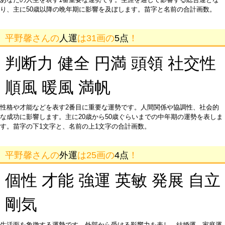
り、主に50歳以降の晩年期に影響を及ぼします。苗字と名前の合計画数。
平野馨さんの
人運
は31画の
5点
！
判断力 健全 円満 頭領 社交性
順風 暖風 満帆
性格や才能などを表す2番目に重要な運勢です。人間関係や協調性、社会的
な成功に影響します。主に20歳から50歳ぐらいまでの中年期の運勢を表しま
す。苗字の下1文字と、名前の上1文字の合計画数。
平野馨さんの
外運
は25画の
4点
！
個性 才能 強運 英敏 発展 自立
剛気
生活面を象徴する運勢です。外部から受ける影響力を表し、結婚運、家庭運