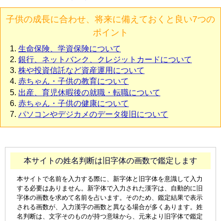
子供の成長に合わせ、将来に備えておくと良い7つの
ポイント
生命保険、学資保険について
銀行、ネットバンク、クレジットカードについて
株や投資信託など資産運用について
赤ちゃん・子供の教育について
出産、育児休暇後の就職・転職について
赤ちゃん・子供の健康について
パソコンやデジカメのデータ復旧について
本サイトの姓名判断は旧字体の画数で鑑定します
本サイトで名前を入力する際に、新字体と旧字体を意識して入力
する必要はありません。新字体で入力された漢字は、自動的に旧
字体の画数を求めて名前を占います。そのため、鑑定結果で表示
される画数が、入力漢字の画数と異なる場合が多くあります。姓
名判断は、文字そのものが持つ意味から、元来より旧字体で鑑定