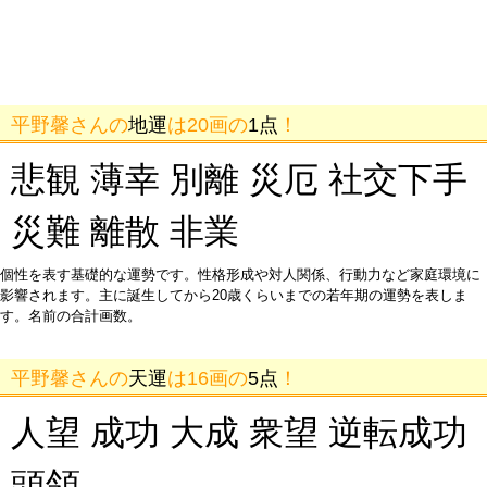
平野馨さんの
地運
は20画の
1点
！
悲観 薄幸 別離 災厄 社交下手
災難 離散 非業
個性を表す基礎的な運勢です。性格形成や対人関係、行動力など家庭環境に
影響されます。主に誕生してから20歳くらいまでの若年期の運勢を表しま
す。名前の合計画数。
平野馨さんの
天運
は16画の
5点
！
人望 成功 大成 衆望 逆転成功
頭領