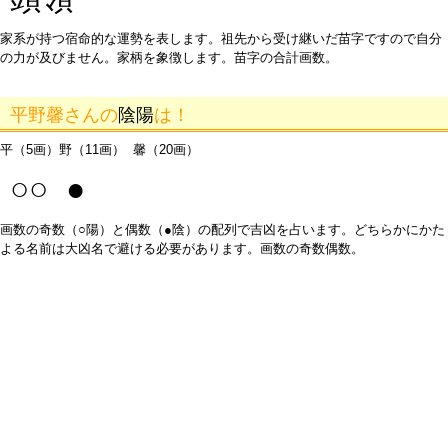
家系が持つ宿命的な運勢を表します。祖先から受け継いだ苗字ですので自分
の力が及びません。家柄を象徴します。苗字の合計画数。
平野馨さんの
陰陽
は！
平（5画）野（11画） 馨（20画）
○○ ●
画数の奇数（○陽）と偶数（●陰）の配列で吉凶を占います。どちらかにかた
よる名前は大凶名で避ける必要があります。画数の奇数偶数。