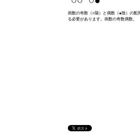
○○ ○●
画数の奇数（○陽）と偶数（●陰）の配
る必要があります。画数の奇数偶数。