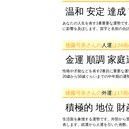
温和 安定 達成
あなたの人生を表す1番重要な運勢です
に影響を及ぼします。苗字と名前の合
後藤可奈さんの
人運
は24
金運 順調 家庭
性格や才能などを表す2番目に重要な
20歳から50歳ぐらいまでの中年期の
後藤可奈さんの
外運
は17
積極的 地位 財
生活面を象徴する運勢です。外部から
表します。総運から人運を引いた画数。