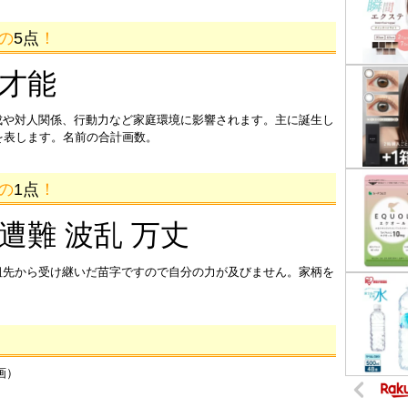
画の
5点
！
 才能
成や対人関係、行動力など家庭環境に影響されます。主に誕生し
を表します。名前の合計画数。
画の
1点
！
 遭難 波乱 万丈
祖先から受け継いだ苗字ですので自分の力が及びません。家柄を
画）