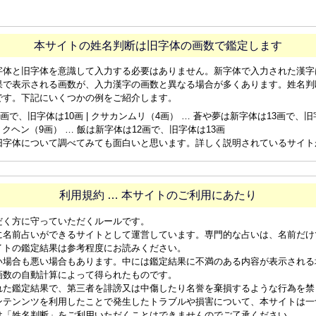
本サイトの姓名判断は旧字体の画数で鑑定します
字体と旧字体を意識して入力する必要はありません。新字体で入力された漢字
果で表示される画数が、入力漢字の画数と異なる場合が多くあります。姓名判
です。下記にいくつかの例をご紹介します。
画で、旧字体は10画 | クサカンムリ（4画） … 蒼や夢は新字体は13画で、旧字体
ョクヘン（9画） … 飯は新字体は12画で、旧字体は13画
旧字体について調べてみても面白いと思います。詳しく説明されているサイト
利用規約 … 本サイトのご利用にあたり
だく方に守っていただくルールです。
に名前占いができるサイトとして運営しています。専門的な占いは、名前だけ
イトの鑑定結果は参考程度にお読みください。
い場合も悪い場合もあります。中には鑑定結果に不満のある内容が表示される
画数の自動計算によって得られたものです。
れた鑑定結果で、第三者を誹謗又は中傷したり名誉を棄損するような行為を禁
ンテンンツを利用したことで発生したトラブルや損害について、本サイトは一
は「姓名判断」をご利用いただくことはできませんのでご了承ください。