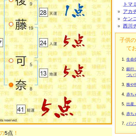
トマ
アカ
ケン
西川
子供の
て
生命
銀行
つい
株や
赤ち
出産
赤ち
パソ
画の
5点
！