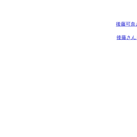
後藤可奈
後藤さん