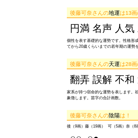
後藤可奈さんの
地運
は13
円満 名声 人気
個性を表す基礎的な運勢です。性格形
てから20歳くらいまでの若年期の運勢
後藤可奈さんの
天運
は28
翻弄 誤解 不和
家系が持つ宿命的な運勢を表します。
象徴します。苗字の合計画数。
後藤可奈さんの
陰陽
は！
後（9画）藤（19画） 可（5画）奈（8