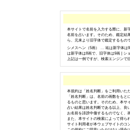
本サイトで名前を入力する際に、新
名前を占います。そのため、鑑定結
ら、元来より旧字体で鑑定するもの
シメスヘン（5画） … 祐は新字体は9
は新字体は8画で、旧字体は9画 | シ
上記は一例ですが、検索エンジンで
本規約は「姓名判断」をご利用いた
「姓名判断」は、名前の画数をもと
るものと思います。そのため、本サ
占い結果は姓名判断である以上、良
お名前を誹謗中傷するものでなく、
また、本サイトの検索によって得ら
サイト利用者が本ウェブサイトのコ
この規約にご同意いただけない場合