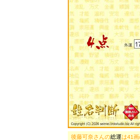
後藤可奈さんの
総運
は41