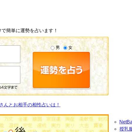
けで簡単に運勢を占います！
男
女
さんとお相手の相性占いは！
Net
授乳