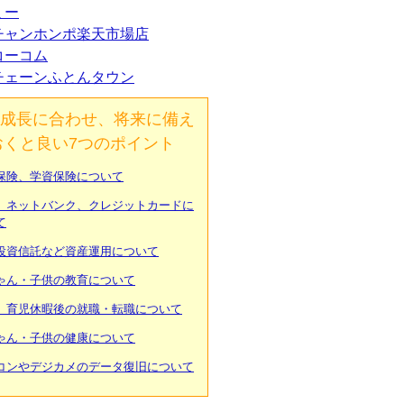
ミー
チャンホンポ楽天市場店
コーコム
チェーンふとんタウン
成長に合わせ、将来に備え
おくと良い7つのポイント
保険、学資保険について
、ネットバンク、クレジットカードに
て
投資信託など資産運用について
ゃん・子供の教育について
、育児休暇後の就職・転職について
ゃん・子供の健康について
コンやデジカメのデータ復旧について