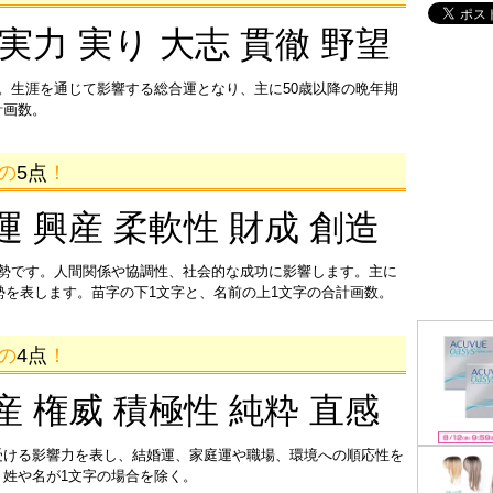
 実力 実り 大志 貫徹 野望
。生涯を通じて影響する総合運となり、主に50歳以降の晩年期
計画数。
画の
5点
！
運 興産 柔軟性 財成 創造
運勢です。人間関係や協調性、社会的な成功に影響します。主に
運勢を表します。苗字の下1文字と、名前の上1文字の合計画数。
画の
4点
！
産 権威 積極性 純粋 直感
受ける影響力を表し、結婚運、家庭運や職場、環境への順応性を
姓や名が1文字の場合を除く。