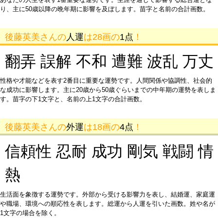
り、主に50歳以降の晩年期に影響を及ぼします。苗字と名前の合計画数。
後藤英美さんの
人運
は28画の
1点
！
翻弄 誤解 不和 遭難 波乱 万丈
性格や才能などを表す2番目に重要な運勢です。人間関係や協調性、社会的
な成功に影響します。主に20歳から50歳ぐらいまでの中年期の運勢を表しま
す。苗字の下1文字と、名前の上1文字の合計画数。
後藤英美さんの
外運
は18画の
4点
！
信頼性 忍耐 成功 剛気 戦闘 情
熱
生活面を象徴する運勢です。外部から受ける影響力を表し、結婚運、家庭運
や職場、環境への順応性を表します。総運から人運を引いた画数。姓や名が
1文字の場合を除く。