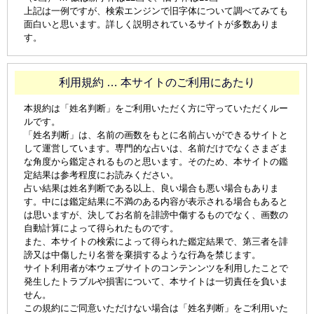
上記は一例ですが、検索エンジンで旧字体について調べてみても
面白いと思います。詳しく説明されているサイトが多数ありま
す。
利用規約 … 本サイトのご利用にあたり
本規約は「姓名判断」をご利用いただく方に守っていただくルー
ルです。
「姓名判断」は、名前の画数をもとに名前占いができるサイトと
して運営しています。専門的な占いは、名前だけでなくさまざま
な角度から鑑定されるものと思います。そのため、本サイトの鑑
定結果は参考程度にお読みください。
占い結果は姓名判断である以上、良い場合も悪い場合もありま
す。中には鑑定結果に不満のある内容が表示される場合もあると
は思いますが、決してお名前を誹謗中傷するものでなく、画数の
自動計算によって得られたものです。
また、本サイトの検索によって得られた鑑定結果で、第三者を誹
謗又は中傷したり名誉を棄損するような行為を禁じます。
サイト利用者が本ウェブサイトのコンテンンツを利用したことで
発生したトラブルや損害について、本サイトは一切責任を負いま
せん。
この規約にご同意いただけない場合は「姓名判断」をご利用いた