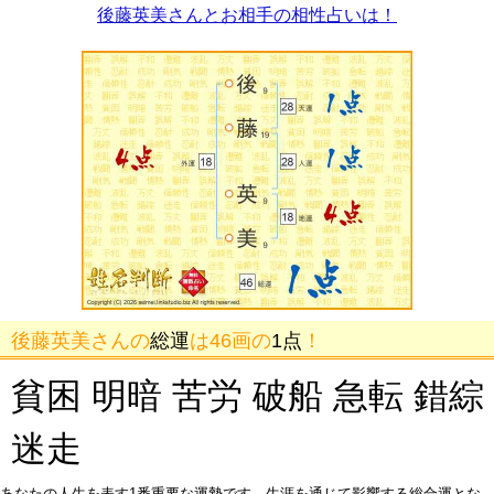
後藤英美さんとお相手の相性占いは！
後藤英美さんの
総運
は46画の
1点
！
貧困 明暗 苦労 破船 急転 錯綜
迷走
あなたの人生を表す1番重要な運勢です。生涯を通じて影響する総合運とな