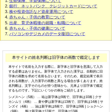
生命保険、学資保険について
銀行、ネットバンク、クレジットカードについて
株や投資信託など資産運用について
赤ちゃん・子供の教育について
出産、育児休暇後の就職・転職について
赤ちゃん・子供の健康について
パソコンやデジカメのデータ復旧について
本サイトの姓名判断は旧字体の画数で鑑定します
本サイトで名前を入力する際に、新字体と旧字体を意識して入力
する必要はありません。新字体で入力された漢字は、自動的に旧
字体の画数を求めて名前を占います。そのため、鑑定結果で表示
される画数が、入力漢字の画数と異なる場合が多くあります。姓
名判断は、文字そのものが持つ意味から、元来より旧字体で鑑定
するものです。下記にいくつかの例をご紹介します。
シメスヘン（5画） … 祐は新字体は9画で、旧字体は10画 | クサ
カンムリ（4画） … 蒼や夢は新字体は13画で、旧字体は14画 | サ
ンズイ（4画） … 油は新字体は8画で、旧字体は9画 | ショクヘン
（9画） … 飯は新字体は12画で、旧字体は13画