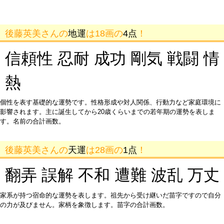
後藤英美さんの
地運
は18画の
4点
！
信頼性 忍耐 成功 剛気 戦闘 情
熱
個性を表す基礎的な運勢です。性格形成や対人関係、行動力など家庭環境に
影響されます。主に誕生してから20歳くらいまでの若年期の運勢を表しま
す。名前の合計画数。
後藤英美さんの
天運
は28画の
1点
！
翻弄 誤解 不和 遭難 波乱 万丈
家系が持つ宿命的な運勢を表します。祖先から受け継いだ苗字ですので自分
の力が及びません。家柄を象徴します。苗字の合計画数。