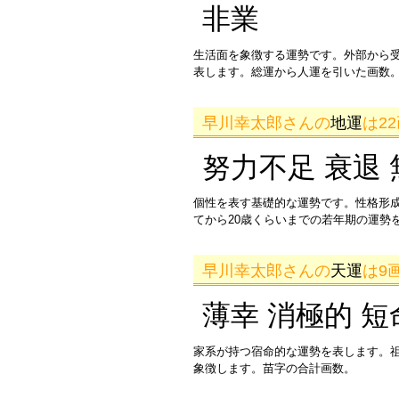
非業
生活面を象徴する運勢です。外部から
表します。総運から人運を引いた画数。
早川幸太郎さんの
地運
は2
努力不足 衰退 
個性を表す基礎的な運勢です。性格形
てから20歳くらいまでの若年期の運勢
早川幸太郎さんの
天運
は9
薄幸 消極的 短
家系が持つ宿命的な運勢を表します。
象徴します。苗字の合計画数。