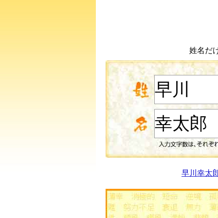
姓名だ
早川幸太