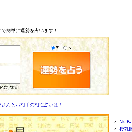
けで簡単に運勢を占います！
男
女
郎さんとお相手の相性占いは！
Net
授乳