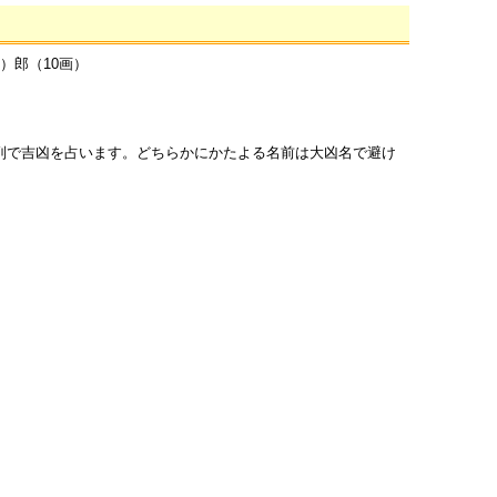
）郎（10画）
列で吉凶を占います。どちらかにかたよる名前は大凶名で避け