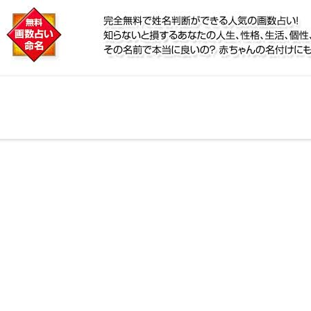
に
リ鑑定！名前が持つ運勢から無料で姓名判断ができる人
、個性、宿命をズバッと的中！