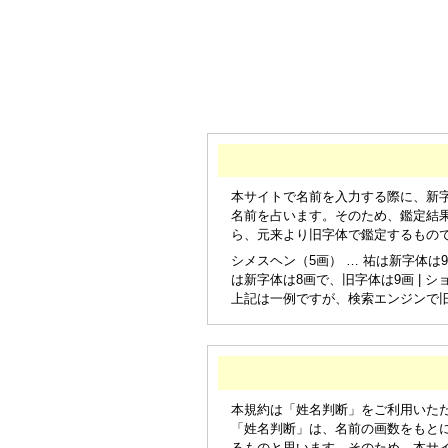
本サイトで名前を入力する際に、新
名前を占います。そのため、鑑定結
ら、元来より旧字体で鑑定するもの
シメスヘン（5画） … 祐は新字体は9
は新字体は8画で、旧字体は9画 | シ
上記は一例ですが、検索エンジンで
本規約は「姓名判断」をご利用いた
「姓名判断」は、名前の画数をもと
るものと思います。そのため、本サ