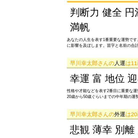
判断力 健全 円
満帆
あなたの人生を表す1番重要な運勢です
に影響を及ぼします。苗字と名前の合
早川幸太郎さんの
人運
は1
幸運 富 地位 
性格や才能などを表す2番目に重要な
20歳から50歳ぐらいまでの中年期の
早川幸太郎さんの
外運
は2
悲観 薄幸 別離