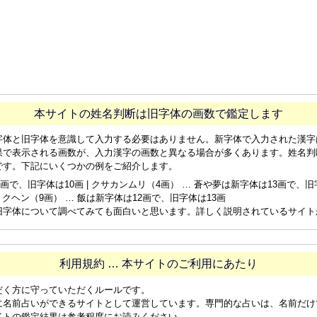
本サイトの姓名判断は旧字体の画数で鑑定します
字体と旧字体を意識して入力する必要はありません。新字体で入力された漢字
果で表示される画数が、入力漢字の画数と異なる場合が多くあります。姓名判
です。下記にいくつかの例をご紹介します。
画で、旧字体は10画 | クサカンムリ（4画） … 蒼や夢は新字体は13画で、旧字体
ョクヘン（9画） … 飯は新字体は12画で、旧字体は13画
旧字体について調べてみても面白いと思います。詳しく説明されているサイト
利用規約 … 本サイトのご利用にあたり
だく方に守っていただくルールです。
に名前占いができるサイトとして運営しています。専門的な占いは、名前だけ
イトの鑑定結果は参考程度にお読みください。