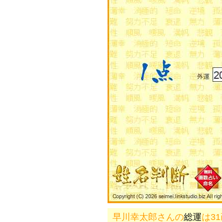
早川幸太郎さんの
総運
は3