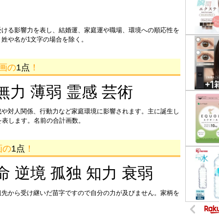
受ける影響力を表し、結婚運、家庭運や職場、環境への順応性を
姓や名が1文字の場合を除く。
2画の
1点
！
無力 薄弱 霊感 芸術
成や対人関係、行動力など家庭環境に影響されます。主に誕生し
を表します。名前の合計画数。
画の
1点
！
命 逆境 孤独 知力 衰弱
祖先から受け継いだ苗字ですので自分の力が及びません。家柄を