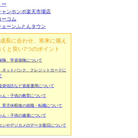
ミー
チャンホンポ楽天市場店
コーコム
チェーンふとんタウン
成長に合わせ、将来に備え
おくと良い7つのポイント
保険、学資保険について
、ネットバンク、クレジットカードに
て
投資信託など資産運用について
ゃん・子供の教育について
、育児休暇後の就職・転職について
ゃん・子供の健康について
コンやデジカメのデータ復旧について