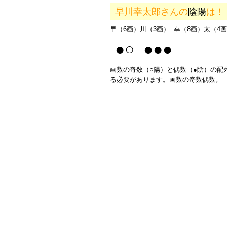
早川幸太郎さんの
陰陽
は！
早（6画）川（3画） 幸（8画）太（4画
●○ ●●●
画数の奇数（○陽）と偶数（●陰）の配
る必要があります。画数の奇数偶数。