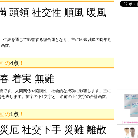
満 頭領 社交性 順風 暖風
。生涯を通じて影響する総合運となり、主に50歳以降の晩年期
計画数。
1画の
4点
！
迎春 着実 無難
運勢です。人間関係や協調性、社会的な成功に影響します。主に
運勢を表します。苗字の下1文字と、名前の上1文字の合計画数。
0画の
1点
！
 災厄 社交下手 災難 離散