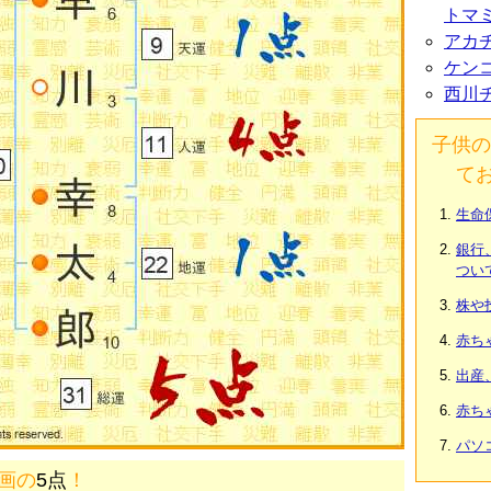
トマ
アカ
ケン
西川
子供の
て
生命
銀行
つい
株や
赤ち
出産
赤ち
パソ
1画の
5点
！