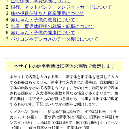
生命保険、学資保険について
銀行、ネットバンク、クレジットカードについて
株や投資信託など資産運用について
赤ちゃん・子供の教育について
出産、育児休暇後の就職・転職について
赤ちゃん・子供の健康について
パソコンやデジカメのデータ復旧について
本サイトの姓名判断は旧字体の画数で鑑定します
本サイトで名前を入力する際に、新字体と旧字体を意識して入力
する必要はありません。新字体で入力された漢字は、自動的に旧
字体の画数を求めて名前を占います。そのため、鑑定結果で表示
される画数が、入力漢字の画数と異なる場合が多くあります。姓
名判断は、文字そのものが持つ意味から、元来より旧字体で鑑定
するものです。下記にいくつかの例をご紹介します。
シメスヘン（5画） … 祐は新字体は9画で、旧字体は10画 | クサ
カンムリ（4画） … 蒼や夢は新字体は13画で、旧字体は14画 | サ
ンズイ（4画） … 油は新字体は8画で、旧字体は9画 | ショクヘン
（9画） … 飯は新字体は12画で、旧字体は13画