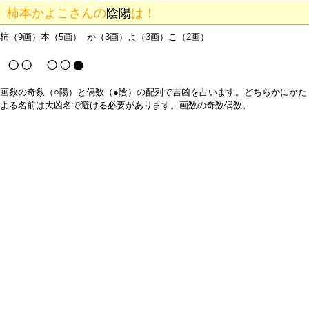
柿本かよこさんの
陰陽
は！
柿（9画）本（5画） か（3画）よ（3画）こ（2画）
○○ ○○●
画数の奇数（○陽）と偶数（●陰）の配列で吉凶を占います。どちらかにかた
よる名前は大凶名で避ける必要があります。画数の奇数偶数。