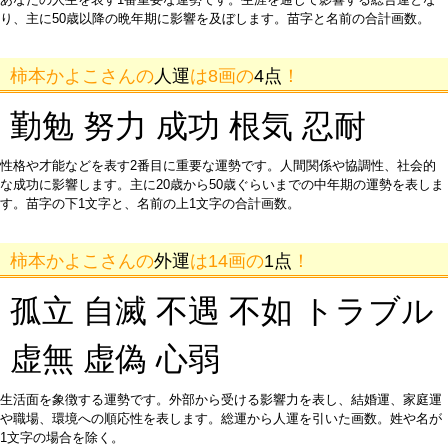
り、主に50歳以降の晩年期に影響を及ぼします。苗字と名前の合計画数。
柿本かよこさんの
人運
は8画の
4点
！
勤勉 努力 成功 根気 忍耐
性格や才能などを表す2番目に重要な運勢です。人間関係や協調性、社会的
な成功に影響します。主に20歳から50歳ぐらいまでの中年期の運勢を表しま
す。苗字の下1文字と、名前の上1文字の合計画数。
柿本かよこさんの
外運
は14画の
1点
！
孤立 自滅 不遇 不如 トラブル
虚無 虚偽 心弱
生活面を象徴する運勢です。外部から受ける影響力を表し、結婚運、家庭運
や職場、環境への順応性を表します。総運から人運を引いた画数。姓や名が
1文字の場合を除く。