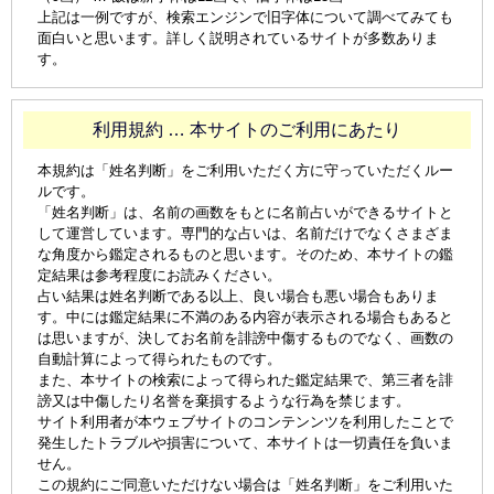
上記は一例ですが、検索エンジンで旧字体について調べてみても
面白いと思います。詳しく説明されているサイトが多数ありま
す。
利用規約 … 本サイトのご利用にあたり
本規約は「姓名判断」をご利用いただく方に守っていただくルー
ルです。
「姓名判断」は、名前の画数をもとに名前占いができるサイトと
して運営しています。専門的な占いは、名前だけでなくさまざま
な角度から鑑定されるものと思います。そのため、本サイトの鑑
定結果は参考程度にお読みください。
占い結果は姓名判断である以上、良い場合も悪い場合もありま
す。中には鑑定結果に不満のある内容が表示される場合もあると
は思いますが、決してお名前を誹謗中傷するものでなく、画数の
自動計算によって得られたものです。
また、本サイトの検索によって得られた鑑定結果で、第三者を誹
謗又は中傷したり名誉を棄損するような行為を禁じます。
サイト利用者が本ウェブサイトのコンテンンツを利用したことで
発生したトラブルや損害について、本サイトは一切責任を負いま
せん。
この規約にご同意いただけない場合は「姓名判断」をご利用いた