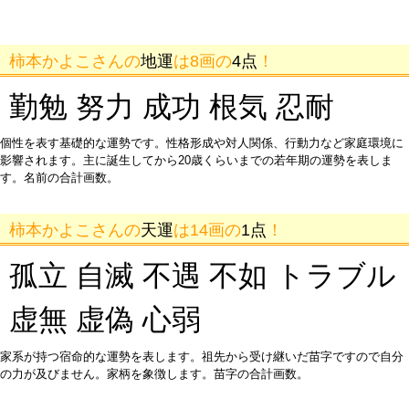
柿本かよこさんの
地運
は8画の
4点
！
勤勉 努力 成功 根気 忍耐
個性を表す基礎的な運勢です。性格形成や対人関係、行動力など家庭環境に
影響されます。主に誕生してから20歳くらいまでの若年期の運勢を表しま
す。名前の合計画数。
柿本かよこさんの
天運
は14画の
1点
！
孤立 自滅 不遇 不如 トラブル
虚無 虚偽 心弱
家系が持つ宿命的な運勢を表します。祖先から受け継いだ苗字ですので自分
の力が及びません。家柄を象徴します。苗字の合計画数。