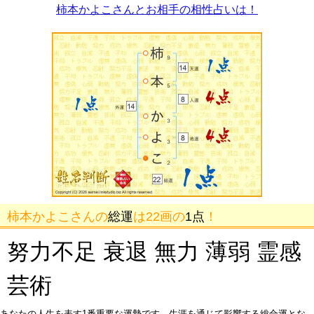
柿本かよこさんとお相手の相性占いは！
柿本かよこさんの
総運
は22画の
1点
！
努力不足 衰退 無力 薄弱 霊感
芸術
あなたの人生を表す1番重要な運勢です。生涯を通じて影響する総合運とな