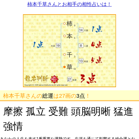
柿本千草さんとお相手の相性占いは！
柿本千草さんの
総運
は27画の
3点
！
摩擦 孤立 受難 頭脳明晰 猛進
強情
あなたの人生を表す1番重要な運勢です。生涯を通じて影響する総合運とな