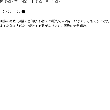
柿（9画）本（5画） 千（3画）草（10画）
○○ ○●
画数の奇数（○陽）と偶数（●陰）の配列で吉凶を占います。どちらかにかた
よる名前は大凶名で避ける必要があります。画数の奇数偶数。