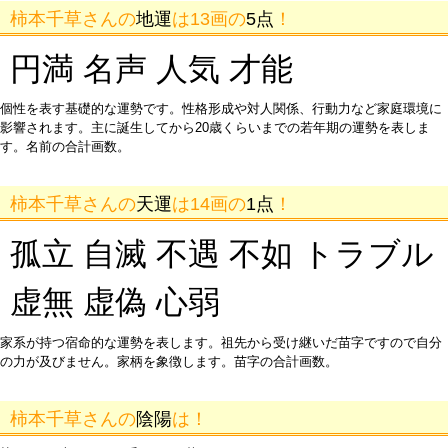
柿本千草さんの
地運
は13画の
5点
！
円満 名声 人気 才能
個性を表す基礎的な運勢です。性格形成や対人関係、行動力など家庭環境に
影響されます。主に誕生してから20歳くらいまでの若年期の運勢を表しま
す。名前の合計画数。
柿本千草さんの
天運
は14画の
1点
！
孤立 自滅 不遇 不如 トラブル
虚無 虚偽 心弱
家系が持つ宿命的な運勢を表します。祖先から受け継いだ苗字ですので自分
の力が及びません。家柄を象徴します。苗字の合計画数。
柿本千草さんの
陰陽
は！