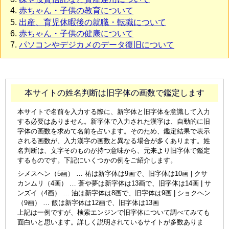
赤ちゃん・子供の教育について
出産、育児休暇後の就職・転職について
赤ちゃん・子供の健康について
パソコンやデジカメのデータ復旧について
本サイトの姓名判断は旧字体の画数で鑑定します
本サイトで名前を入力する際に、新字体と旧字体を意識して入力
する必要はありません。新字体で入力された漢字は、自動的に旧
字体の画数を求めて名前を占います。そのため、鑑定結果で表示
される画数が、入力漢字の画数と異なる場合が多くあります。姓
名判断は、文字そのものが持つ意味から、元来より旧字体で鑑定
するものです。下記にいくつかの例をご紹介します。
シメスヘン（5画） … 祐は新字体は9画で、旧字体は10画 | クサ
カンムリ（4画） … 蒼や夢は新字体は13画で、旧字体は14画 | サ
ンズイ（4画） … 油は新字体は8画で、旧字体は9画 | ショクヘン
（9画） … 飯は新字体は12画で、旧字体は13画
上記は一例ですが、検索エンジンで旧字体について調べてみても
面白いと思います。詳しく説明されているサイトが多数ありま