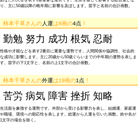
り、主に50歳以降の晩年期に影響を及ぼします。苗字と名前の合計画数。
柿本千草さんの
人運
は8画の
4点
！
勤勉 努力 成功 根気 忍耐
性格や才能などを表す2番目に重要な運勢です。人間関係や協調性、社会的
な成功に影響します。主に20歳から50歳ぐらいまでの中年期の運勢を表しま
す。苗字の下1文字と、名前の上1文字の合計画数。
柿本千草さんの
外運
は19画の
1点
！
苦労 病気 障害 挫折 知略
生活面を象徴する運勢です。外部から受ける影響力を表し、結婚運、家庭運
や職場、環境への順応性を表します。総運から人運を引いた画数。姓や名が
1文字の場合を除く。