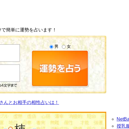
けで簡単に運勢を占います！
男
女
さんとお相手の相性占いは！
Net
授乳