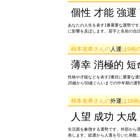
個性 才能 強運
あなたの人生を表す1番重要な運勢です
に影響を及ぼします。苗字と名前の合
柿本友希さんの
人運
は9画
薄幸 消極的 短
性格や才能などを表す2番目に重要な
20歳から50歳ぐらいまでの中年期の
柿本友希さんの
外運
は16
人望 成功 大成
生活面を象徴する運勢です。外部から
表します。総運から人運を引いた画数。