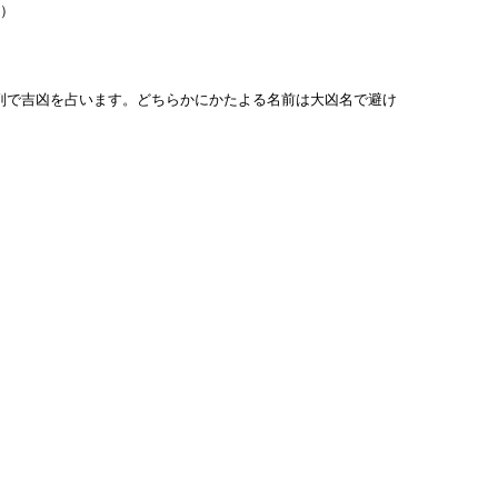
画）
列で吉凶を占います。どちらかにかたよる名前は大凶名で避け