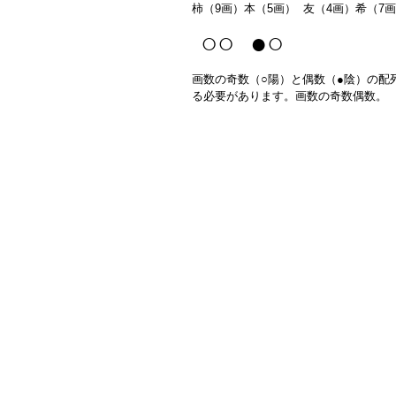
柿（9画）本（5画） 友（4画）希（7
○○ ●○
画数の奇数（○陽）と偶数（●陰）の配
る必要があります。画数の奇数偶数。