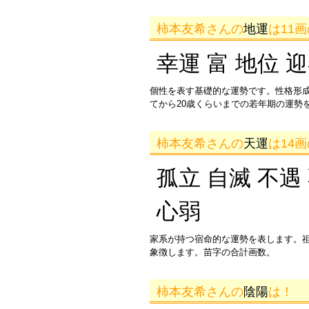
柿本友希さんの
地運
は11
幸運 富 地位 
個性を表す基礎的な運勢です。性格形
てから20歳くらいまでの若年期の運勢
柿本友希さんの
天運
は14
孤立 自滅 不遇
心弱
家系が持つ宿命的な運勢を表します。
象徴します。苗字の合計画数。
柿本友希さんの
陰陽
は！