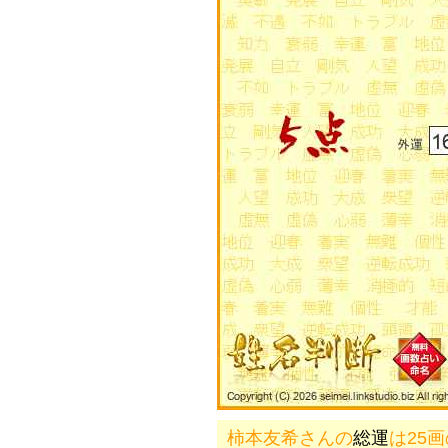
柿本友希さんの
総運
は25