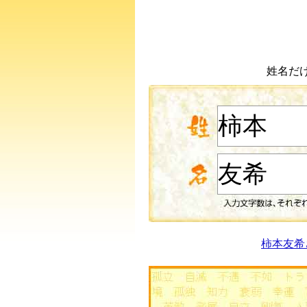
姓名だ
柿本友希