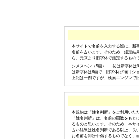
本サイトで名前を入力する際に、新
名前を占います。そのため、鑑定結
ら、元来より旧字体で鑑定するもの
シメスヘン（5画） … 祐は新字体は9
は新字体は8画で、旧字体は9画 | シ
上記は一例ですが、検索エンジンで
本規約は「姓名判断」をご利用いた
「姓名判断」は、名前の画数をもと
るものと思います。そのため、本サ
占い結果は姓名判断である以上、良
お名前を誹謗中傷するものでなく、