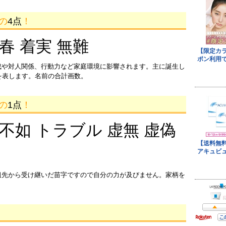
画の
4点
！
迎春 着実 無難
成や対人関係、行動力など家庭環境に影響されます。主に誕生し
を表します。名前の合計画数。
画の
1点
！
 不如 トラブル 虚無 虚偽
祖先から受け継いだ苗字ですので自分の力が及びません。家柄を