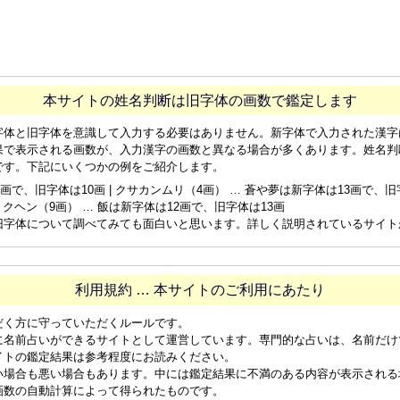
本サイトの姓名判断は旧字体の画数で鑑定します
字体と旧字体を意識して入力する必要はありません。新字体で入力された漢字
果で表示される画数が、入力漢字の画数と異なる場合が多くあります。姓名判
です。下記にいくつかの例をご紹介します。
画で、旧字体は10画 | クサカンムリ（4画） … 蒼や夢は新字体は13画で、旧字体
ョクヘン（9画） … 飯は新字体は12画で、旧字体は13画
旧字体について調べてみても面白いと思います。詳しく説明されているサイト
利用規約 … 本サイトのご利用にあたり
だく方に守っていただくルールです。
に名前占いができるサイトとして運営しています。専門的な占いは、名前だけ
イトの鑑定結果は参考程度にお読みください。
い場合も悪い場合もあります。中には鑑定結果に不満のある内容が表示される
画数の自動計算によって得られたものです。