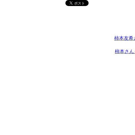
柿本友希
柿本さん