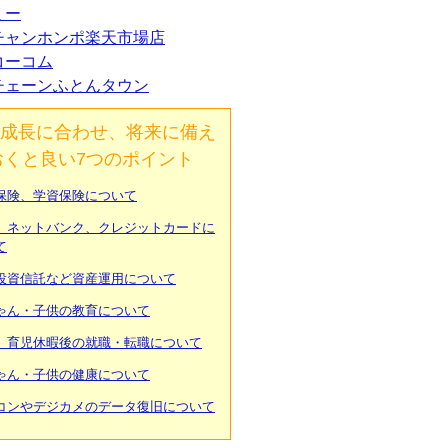
ミー
チャンホンポ楽天市場店
コーコム
チェーンふとんタウン
成長に合わせ、将来に備え
おくと良い7つのポイント
保険、学資保険について
、ネットバンク、クレジットカードに
て
投資信託など資産運用について
ゃん・子供の教育について
、育児休暇後の就職・転職について
ゃん・子供の健康について
コンやデジカメのデータ復旧について