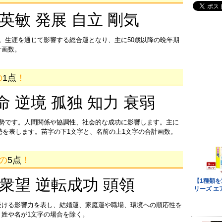
 英敏 発展 自立 剛気
。生涯を通じて影響する総合運となり、主に50歳以降の晩年期
計画数。
の
1点
！
命 逆境 孤独 知力 衰弱
運勢です。人間関係や協調性、社会的な成功に影響します。主に
運勢を表します。苗字の下1文字と、名前の上1文字の合計画数。
画の
5点
！
 衆望 逆転成功 頭領
受ける影響力を表し、結婚運、家庭運や職場、環境への順応性を
姓や名が1文字の場合を除く。