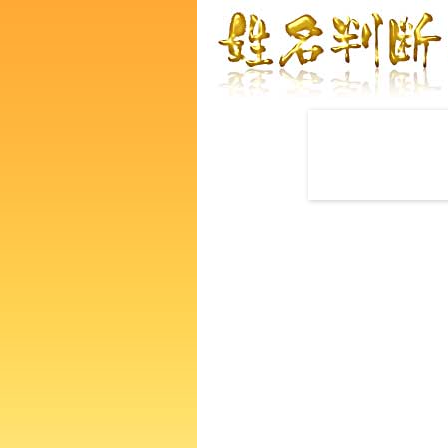
赤ちゃんの名づけ命名
柿本友希さんの運勢をズバリ
あなたの人生、性格、生活、