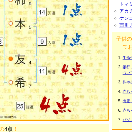
トマ
アカ
ケン
西川
子供の
て
生命
銀行
つい
株や
赤ち
出産
赤ち
パソ
画の
4点
！