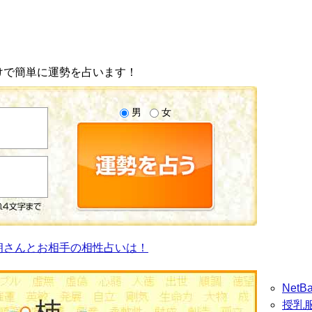
けで簡単に運勢を占います！
男
女
朗さんとお相手の相性占いは！
Net
授乳