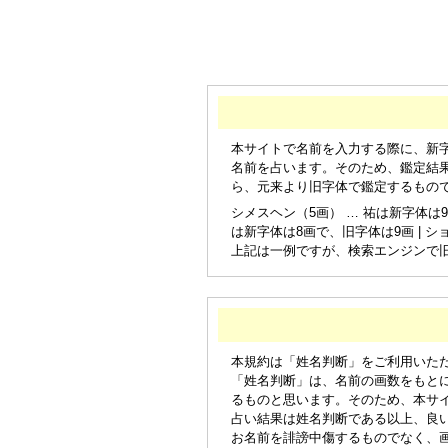
本サイトで名前を入力する際に、新
名前を占います。そのため、鑑定結
ら、元来より旧字体で鑑定するもの
シメスヘン（5画） … 祐は新字体は9
は新字体は8画で、旧字体は9画 | シ
上記は一例ですが、検索エンジンで
本規約は「姓名判断」をご利用いた
「姓名判断」は、名前の画数をもと
るものと思います。そのため、本サ
占い結果は姓名判断である以上、良
お名前を誹謗中傷するものでなく、