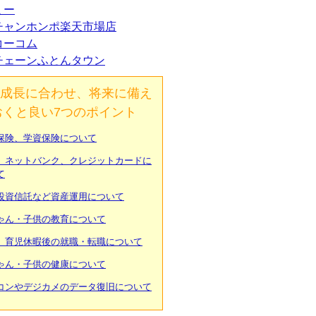
ミー
チャンホンポ楽天市場店
コーコム
チェーンふとんタウン
成長に合わせ、将来に備え
おくと良い7つのポイント
保険、学資保険について
、ネットバンク、クレジットカードに
て
投資信託など資産運用について
ゃん・子供の教育について
、育児休暇後の就職・転職について
ゃん・子供の健康について
コンやデジカメのデータ復旧について