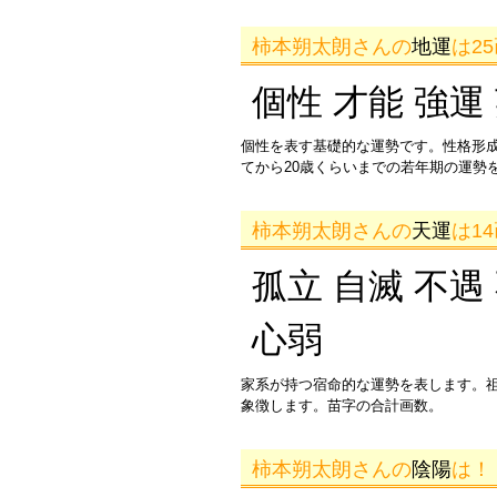
柿本朔太朗さんの
地運
は2
個性 才能 強運
個性を表す基礎的な運勢です。性格形
てから20歳くらいまでの若年期の運勢
柿本朔太朗さんの
天運
は1
孤立 自滅 不遇
心弱
家系が持つ宿命的な運勢を表します。
象徴します。苗字の合計画数。
柿本朔太朗さんの
陰陽
は！