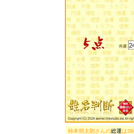
柿本朔太朗さんの
総運
は3