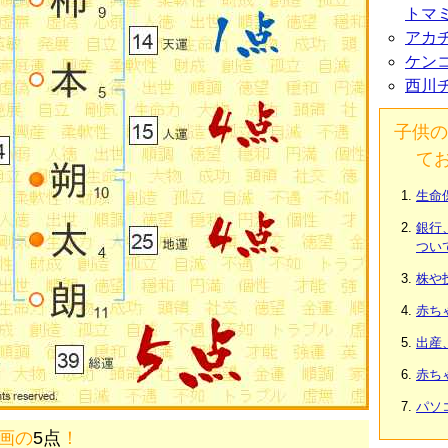
トマ
アカ
ケン
西川
子供の
て
生命
銀行
つい
株や
赤ち
出産
赤ち
パソ
9画の
5点
！