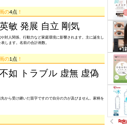
5画の
4点
！
 英敏 発展 自立 剛気
成や対人関係、行動力など家庭環境に影響されます。主に誕生し
を表します。名前の合計画数。
4画の
1点
！
 不如 トラブル 虚無 虚偽
祖先から受け継いだ苗字ですので自分の力が及びません。家柄を