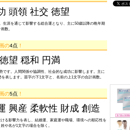
功 頭領 社交 徳望
。生涯を通じて影響する総合運となり、主に50歳以降の晩年期
計画数。
5画の
4点
！
 徳望 穏和 円満
運勢です。人間関係や協調性、社会的な成功に影響します。主に
運勢を表します。苗字の下1文字と、名前の上1文字の合計画数。
4画の
5点
！
運 興産 柔軟性 財成 創造
受ける影響力を表し、結婚運、家庭運や職場、環境への順応性を
姓や名が1文字の場合を除く。