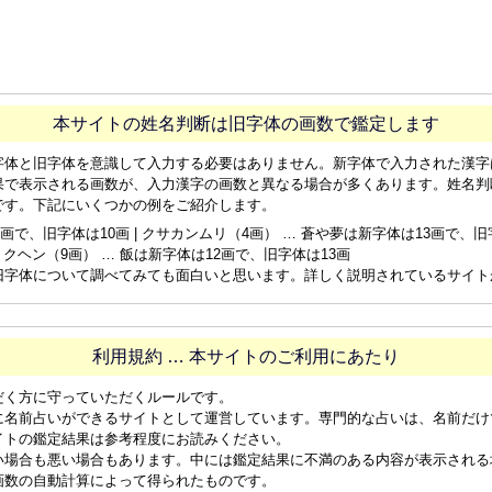
本サイトの姓名判断は旧字体の画数で鑑定します
字体と旧字体を意識して入力する必要はありません。新字体で入力された漢字
果で表示される画数が、入力漢字の画数と異なる場合が多くあります。姓名判
です。下記にいくつかの例をご紹介します。
画で、旧字体は10画 | クサカンムリ（4画） … 蒼や夢は新字体は13画で、旧字体
ョクヘン（9画） … 飯は新字体は12画で、旧字体は13画
旧字体について調べてみても面白いと思います。詳しく説明されているサイト
利用規約 … 本サイトのご利用にあたり
だく方に守っていただくルールです。
に名前占いができるサイトとして運営しています。専門的な占いは、名前だけ
イトの鑑定結果は参考程度にお読みください。
い場合も悪い場合もあります。中には鑑定結果に不満のある内容が表示される
画数の自動計算によって得られたものです。