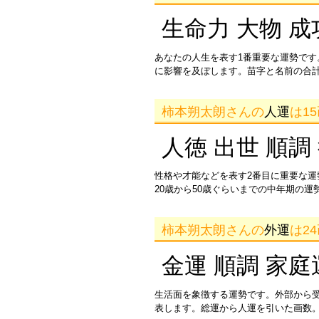
生命力 大物 成
あなたの人生を表す1番重要な運勢です
に影響を及ぼします。苗字と名前の合
柿本朔太朗さんの
人運
は1
人徳 出世 順調
性格や才能などを表す2番目に重要な
20歳から50歳ぐらいまでの中年期の
柿本朔太朗さんの
外運
は2
金運 順調 家庭
生活面を象徴する運勢です。外部から
表します。総運から人運を引いた画数。