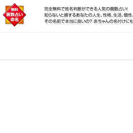
に
リ鑑定！名前が持つ運勢から無料で姓名判断ができる人
、個性、宿命をズバッと的中！