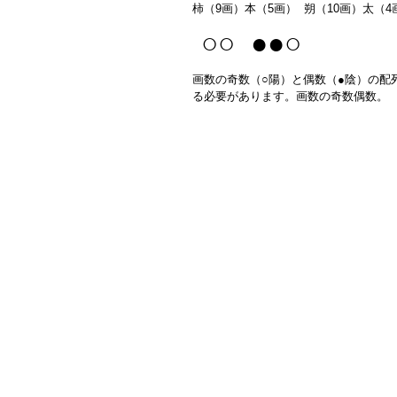
柿（9画）本（5画） 朔（10画）太（4
○○ ●●○
画数の奇数（○陽）と偶数（●陰）の配
る必要があります。画数の奇数偶数。