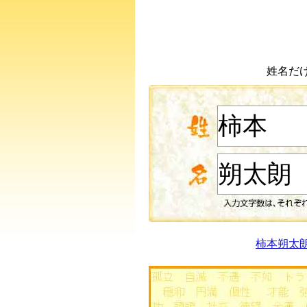
姓名だ
柿本朔太