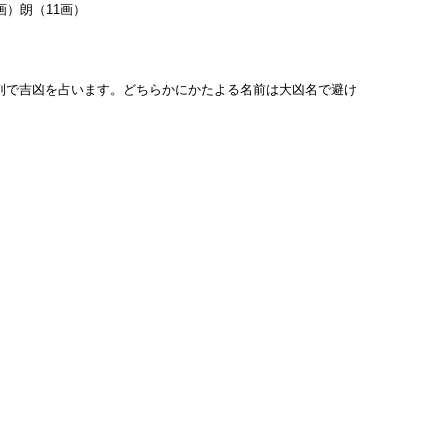
画）朗（11画）
列で吉凶を占います。どちらかにかたよる名前は大凶名で避け