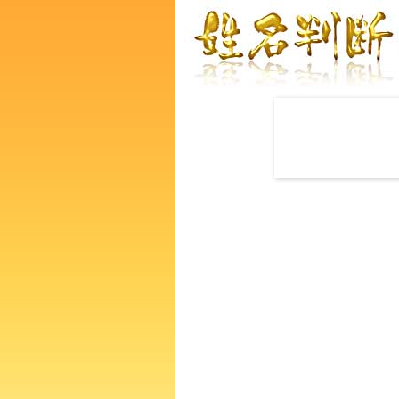
赤ちゃんの名づけ命名
柿本朔太朗さんの運勢をズバ
るあなたの人生、性格、生活