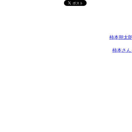
柿本朔太朗
柿本さん