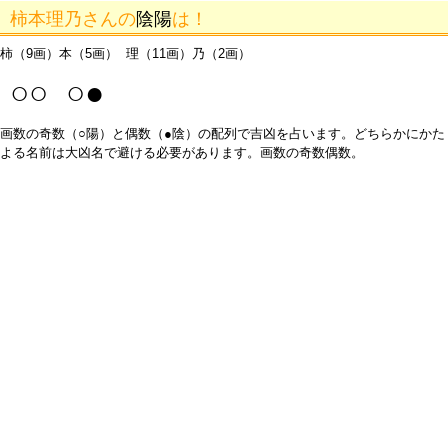
柿本理乃さんの
陰陽
は！
柿（9画）本（5画） 理（11画）乃（2画）
○○ ○●
画数の奇数（○陽）と偶数（●陰）の配列で吉凶を占います。どちらかにかた
よる名前は大凶名で避ける必要があります。画数の奇数偶数。