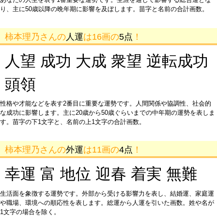
り、主に50歳以降の晩年期に影響を及ぼします。苗字と名前の合計画数。
柿本理乃さんの
人運
は16画の
5点
！
人望 成功 大成 衆望 逆転成功
頭領
性格や才能などを表す2番目に重要な運勢です。人間関係や協調性、社会的
な成功に影響します。主に20歳から50歳ぐらいまでの中年期の運勢を表しま
す。苗字の下1文字と、名前の上1文字の合計画数。
柿本理乃さんの
外運
は11画の
4点
！
幸運 富 地位 迎春 着実 無難
生活面を象徴する運勢です。外部から受ける影響力を表し、結婚運、家庭運
や職場、環境への順応性を表します。総運から人運を引いた画数。姓や名が
1文字の場合を除く。