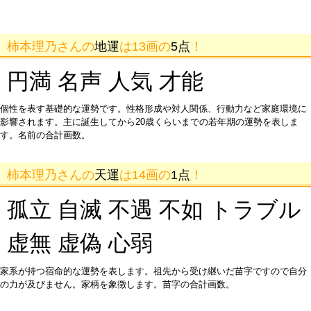
柿本理乃さんの
地運
は13画の
5点
！
円満 名声 人気 才能
個性を表す基礎的な運勢です。性格形成や対人関係、行動力など家庭環境に
影響されます。主に誕生してから20歳くらいまでの若年期の運勢を表しま
す。名前の合計画数。
柿本理乃さんの
天運
は14画の
1点
！
孤立 自滅 不遇 不如 トラブル
虚無 虚偽 心弱
家系が持つ宿命的な運勢を表します。祖先から受け継いだ苗字ですので自分
の力が及びません。家柄を象徴します。苗字の合計画数。