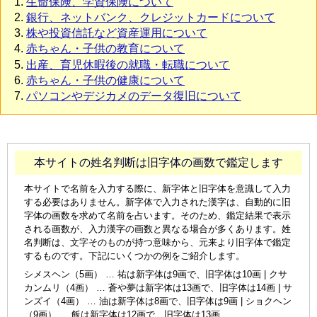
生命保険、学資保険について
銀行、ネットバンク、クレジットカードについて
株や投資信託など資産運用について
赤ちゃん・子供の教育について
出産、育児休暇後の就職・転職について
赤ちゃん・子供の健康について
パソコンやデジカメのデータ復旧について
本サイトの姓名判断は旧字体の画数で鑑定します
本サイトで名前を入力する際に、新字体と旧字体を意識して入力
する必要はありません。新字体で入力された漢字は、自動的に旧
字体の画数を求めて名前を占います。そのため、鑑定結果で表示
される画数が、入力漢字の画数と異なる場合が多くあります。姓
名判断は、文字そのものが持つ意味から、元来より旧字体で鑑定
するものです。下記にいくつかの例をご紹介します。
シメスヘン（5画） … 祐は新字体は9画で、旧字体は10画 | クサ
カンムリ（4画） … 蒼や夢は新字体は13画で、旧字体は14画 | サ
ンズイ（4画） … 油は新字体は8画で、旧字体は9画 | ショクヘン
（9画） … 飯は新字体は12画で、旧字体は13画