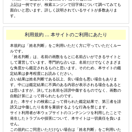
上記は一例ですが、検索エンジンで旧字体について調べてみても
面白いと思います。詳しく説明されているサイトが多数ありま
す。
利用規約 … 本サイトのご利用にあたり
本規約は「姓名判断」をご利用いただく方に守っていただくルー
ルです。
「姓名判断」は、名前の画数をもとに名前占いができるサイトと
して運営しています。専門的な占いは、名前だけでなくさまざま
な角度から鑑定されるものと思います。そのため、本サイトの鑑
定結果は参考程度にお読みください。
占い結果は姓名判断である以上、良い場合も悪い場合もありま
す。中には鑑定結果に不満のある内容が表示される場合もあると
は思いますが、決してお名前を誹謗中傷するものでなく、画数の
自動計算によって得られたものです。
また、本サイトの検索によって得られた鑑定結果で、第三者を誹
謗又は中傷したり名誉を棄損するような行為を禁じます。
サイト利用者が本ウェブサイトのコンテンンツを利用したことで
発生したトラブルや損害について、本サイトは一切責任を負いま
せん。
この規約にご同意いただけない場合は「姓名判断」をご利用いた