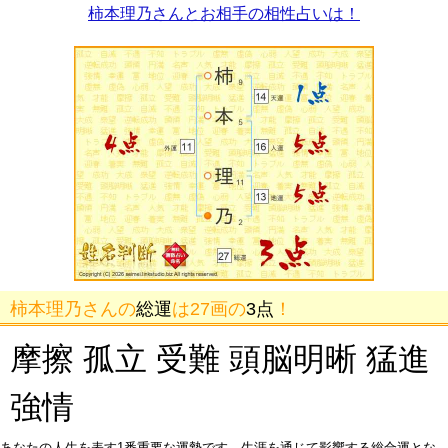
柿本理乃さんとお相手の相性占いは！
柿本理乃さんの
総運
は27画の
3点
！
摩擦 孤立 受難 頭脳明晰 猛進
強情
あなたの人生を表す1番重要な運勢です。生涯を通じて影響する総合運とな