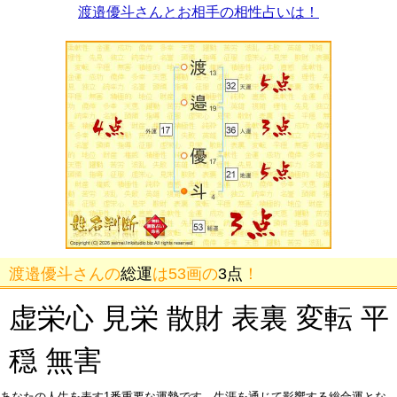
渡邉優斗さんとお相手の相性占いは！
渡邉優斗さんの
総運
は53画の
3点
！
虚栄心 見栄 散財 表裏 変転 平
穏 無害
あなたの人生を表す1番重要な運勢です。生涯を通じて影響する総合運とな