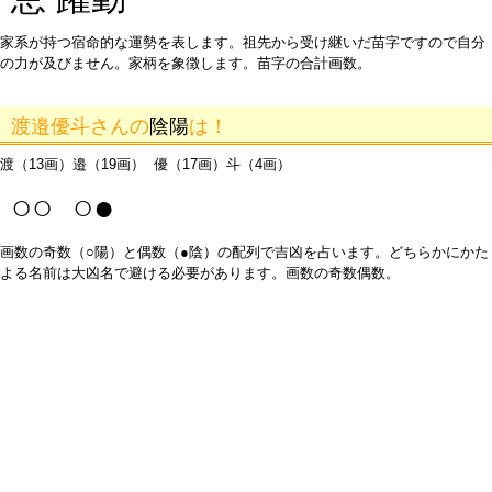
家系が持つ宿命的な運勢を表します。祖先から受け継いだ苗字ですので自分
の力が及びません。家柄を象徴します。苗字の合計画数。
渡邉優斗さんの
陰陽
は！
渡（13画）邉（19画） 優（17画）斗（4画）
○○ ○●
画数の奇数（○陽）と偶数（●陰）の配列で吉凶を占います。どちらかにかた
よる名前は大凶名で避ける必要があります。画数の奇数偶数。