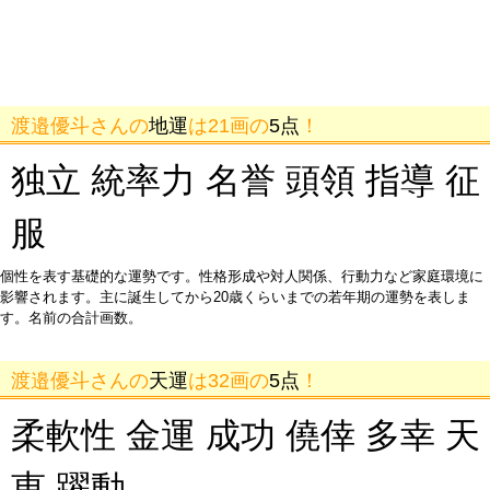
渡邉優斗さんの
地運
は21画の
5点
！
独立 統率力 名誉 頭領 指導 征
服
個性を表す基礎的な運勢です。性格形成や対人関係、行動力など家庭環境に
影響されます。主に誕生してから20歳くらいまでの若年期の運勢を表しま
す。名前の合計画数。
渡邉優斗さんの
天運
は32画の
5点
！
柔軟性 金運 成功 僥倖 多幸 天
恵 躍動