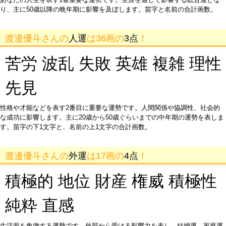
り、主に50歳以降の晩年期に影響を及ぼします。苗字と名前の合計画数。
渡邉優斗さんの
人運
は36画の
3点
！
苦労 波乱 失敗 英雄 複雑 理性
先見
性格や才能などを表す2番目に重要な運勢です。人間関係や協調性、社会的
な成功に影響します。主に20歳から50歳ぐらいまでの中年期の運勢を表しま
す。苗字の下1文字と、名前の上1文字の合計画数。
渡邉優斗さんの
外運
は17画の
4点
！
積極的 地位 財産 権威 積極性
純粋 直感
生活面を象徴する運勢です。外部から受ける影響力を表し、結婚運、家庭運