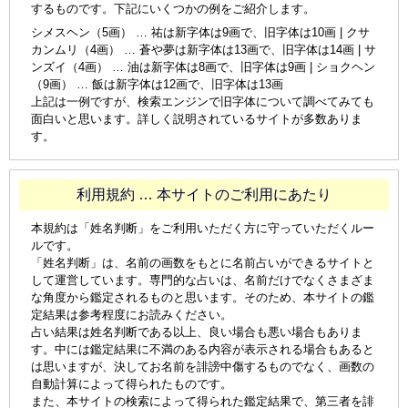
するものです。下記にいくつかの例をご紹介します。
シメスヘン（5画） … 祐は新字体は9画で、旧字体は10画 | クサ
カンムリ（4画） … 蒼や夢は新字体は13画で、旧字体は14画 | サ
ンズイ（4画） … 油は新字体は8画で、旧字体は9画 | ショクヘン
（9画） … 飯は新字体は12画で、旧字体は13画
上記は一例ですが、検索エンジンで旧字体について調べてみても
面白いと思います。詳しく説明されているサイトが多数ありま
す。
利用規約 … 本サイトのご利用にあたり
本規約は「姓名判断」をご利用いただく方に守っていただくルー
ルです。
「姓名判断」は、名前の画数をもとに名前占いができるサイトと
して運営しています。専門的な占いは、名前だけでなくさまざま
な角度から鑑定されるものと思います。そのため、本サイトの鑑
定結果は参考程度にお読みください。
占い結果は姓名判断である以上、良い場合も悪い場合もありま
す。中には鑑定結果に不満のある内容が表示される場合もあると
は思いますが、決してお名前を誹謗中傷するものでなく、画数の
自動計算によって得られたものです。
また、本サイトの検索によって得られた鑑定結果で、第三者を誹