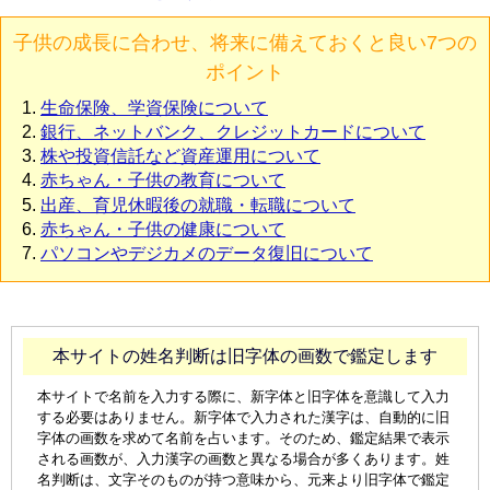
子供の成長に合わせ、将来に備えておくと良い7つの
ポイント
生命保険、学資保険について
銀行、ネットバンク、クレジットカードについて
株や投資信託など資産運用について
赤ちゃん・子供の教育について
出産、育児休暇後の就職・転職について
赤ちゃん・子供の健康について
パソコンやデジカメのデータ復旧について
本サイトの姓名判断は旧字体の画数で鑑定します
本サイトで名前を入力する際に、新字体と旧字体を意識して入力
する必要はありません。新字体で入力された漢字は、自動的に旧
字体の画数を求めて名前を占います。そのため、鑑定結果で表示
される画数が、入力漢字の画数と異なる場合が多くあります。姓
名判断は、文字そのものが持つ意味から、元来より旧字体で鑑定