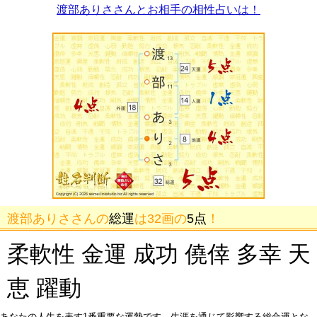
渡部ありささんとお相手の相性占いは！
渡部ありささんの
総運
は32画の
5点
！
柔軟性 金運 成功 僥倖 多幸 天
恵 躍動
あなたの人生を表す1番重要な運勢です。生涯を通じて影響する総合運とな