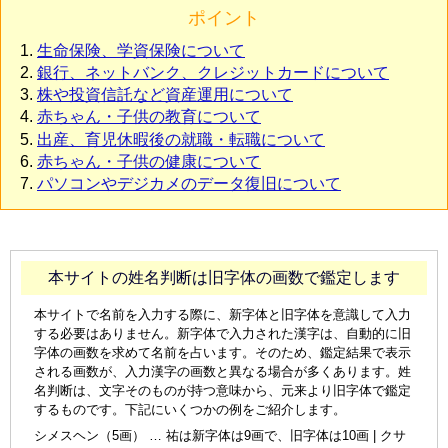
ポイント
生命保険、学資保険について
銀行、ネットバンク、クレジットカードについて
株や投資信託など資産運用について
赤ちゃん・子供の教育について
出産、育児休暇後の就職・転職について
赤ちゃん・子供の健康について
パソコンやデジカメのデータ復旧について
本サイトの姓名判断は旧字体の画数で鑑定します
本サイトで名前を入力する際に、新字体と旧字体を意識して入力
する必要はありません。新字体で入力された漢字は、自動的に旧
字体の画数を求めて名前を占います。そのため、鑑定結果で表示
される画数が、入力漢字の画数と異なる場合が多くあります。姓
名判断は、文字そのものが持つ意味から、元来より旧字体で鑑定
するものです。下記にいくつかの例をご紹介します。
シメスヘン（5画） … 祐は新字体は9画で、旧字体は10画 | クサ