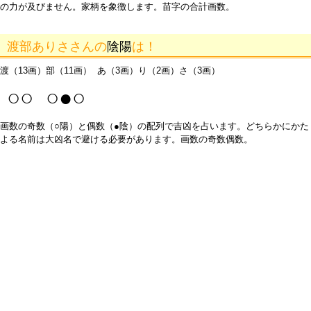
の力が及びません。家柄を象徴します。苗字の合計画数。
渡部ありささんの
陰陽
は！
渡（13画）部（11画） あ（3画）り（2画）さ（3画）
○○ ○●○
画数の奇数（○陽）と偶数（●陰）の配列で吉凶を占います。どちらかにかた
よる名前は大凶名で避ける必要があります。画数の奇数偶数。