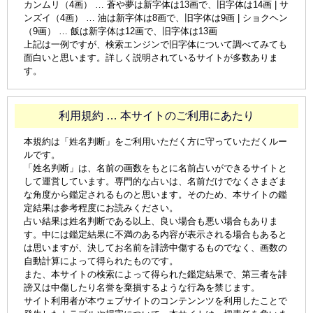
カンムリ（4画） … 蒼や夢は新字体は13画で、旧字体は14画 | サ
ンズイ（4画） … 油は新字体は8画で、旧字体は9画 | ショクヘン
（9画） … 飯は新字体は12画で、旧字体は13画
上記は一例ですが、検索エンジンで旧字体について調べてみても
面白いと思います。詳しく説明されているサイトが多数ありま
す。
利用規約 … 本サイトのご利用にあたり
本規約は「姓名判断」をご利用いただく方に守っていただくルー
ルです。
「姓名判断」は、名前の画数をもとに名前占いができるサイトと
して運営しています。専門的な占いは、名前だけでなくさまざま
な角度から鑑定されるものと思います。そのため、本サイトの鑑
定結果は参考程度にお読みください。
占い結果は姓名判断である以上、良い場合も悪い場合もありま
す。中には鑑定結果に不満のある内容が表示される場合もあると
は思いますが、決してお名前を誹謗中傷するものでなく、画数の
自動計算によって得られたものです。
また、本サイトの検索によって得られた鑑定結果で、第三者を誹
謗又は中傷したり名誉を棄損するような行為を禁じます。
サイト利用者が本ウェブサイトのコンテンンツを利用したことで