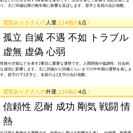
り、主に50歳以降の晩年期に影響を及ぼします。苗字と名前の合計画数。
渡部ありささんの
人運
は14画の
1点
！
孤立 自滅 不遇 不如 トラブル
虚無 虚偽 心弱
性格や才能などを表す2番目に重要な運勢です。人間関係や協調性、社会的
な成功に影響します。主に20歳から50歳ぐらいまでの中年期の運勢を表しま
す。苗字の下1文字と、名前の上1文字の合計画数。
渡部ありささんの
外運
は18画の
4点
！
信頼性 忍耐 成功 剛気 戦闘 情
熱
生活面を象徴する運勢です。外部から受ける影響力を表し、結婚運、家庭運