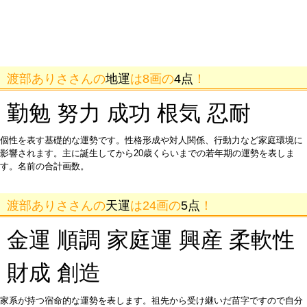
渡部ありささんの
地運
は8画の
4点
！
勤勉 努力 成功 根気 忍耐
個性を表す基礎的な運勢です。性格形成や対人関係、行動力など家庭環境に
影響されます。主に誕生してから20歳くらいまでの若年期の運勢を表しま
す。名前の合計画数。
渡部ありささんの
天運
は24画の
5点
！
金運 順調 家庭運 興産 柔軟性
財成 創造
家系が持つ宿命的な運勢を表します。祖先から受け継いだ苗字ですので自分