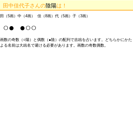
田中佳代子さんの
陰陽
は！
田（5画）中（4画） 佳（8画）代（5画）子（3画）
○● ●○○
画数の奇数（○陽）と偶数（●陰）の配列で吉凶を占います。どちらかにかた
よる名前は大凶名で避ける必要があります。画数の奇数偶数。