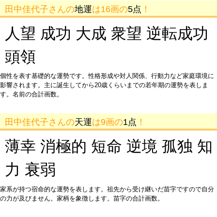
田中佳代子さんの
地運
は16画の
5点
！
人望 成功 大成 衆望 逆転成功
頭領
個性を表す基礎的な運勢です。性格形成や対人関係、行動力など家庭環境に
影響されます。主に誕生してから20歳くらいまでの若年期の運勢を表しま
す。名前の合計画数。
田中佳代子さんの
天運
は9画の
1点
！
薄幸 消極的 短命 逆境 孤独 知
力 衰弱
家系が持つ宿命的な運勢を表します。祖先から受け継いだ苗字ですので自分
の力が及びません。家柄を象徴します。苗字の合計画数。