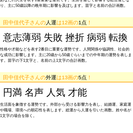
り、主に50歳以降の晩年期に影響を及ぼします。苗字と名前の合計画数。
田中佳代子さんの
人運
は12画の
1点
！
意志薄弱 失敗 挫折 病弱 転換
性格や才能などを表す2番目に重要な運勢です。人間関係や協調性、社会的
な成功に影響します。主に20歳から50歳ぐらいまでの中年期の運勢を表しま
す。苗字の下1文字と、名前の上1文字の合計画数。
田中佳代子さんの
外運
は13画の
5点
！
円満 名声 人気 才能
生活面を象徴する運勢です。外部から受ける影響力を表し、結婚運、家庭運
や職場、環境への順応性を表します。総運から人運を引いた画数。姓や名が
1文字の場合を除く。