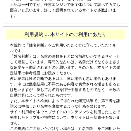
上記は一例ですが、検索エンジンで旧字体について調べてみても
面白いと思います。詳しく説明されているサイトが多数ありま
す。
利用規約 … 本サイトのご利用にあたり
本規約は「姓名判断」をご利用いただく方に守っていただくルー
ルです。
「姓名判断」は、名前の画数をもとに名前占いができるサイトと
して運営しています。専門的な占いは、名前だけでなくさまざま
な角度から鑑定されるものと思います。そのため、本サイトの鑑
定結果は参考程度にお読みください。
占い結果は姓名判断である以上、良い場合も悪い場合もありま
す。中には鑑定結果に不満のある内容が表示される場合もあると
は思いますが、決してお名前を誹謗中傷するものでなく、画数の
自動計算によって得られたものです。
また、本サイトの検索によって得られた鑑定結果で、第三者を誹
謗又は中傷したり名誉を棄損するような行為を禁じます。
サイト利用者が本ウェブサイトのコンテンンツを利用したことで
発生したトラブルや損害について、本サイトは一切責任を負いま
せん。
この規約にご同意いただけない場合は「姓名判断」をご利用いた