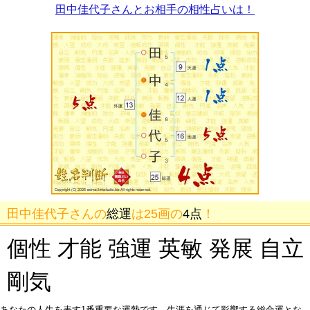
田中佳代子さんとお相手の相性占いは！
田中佳代子さんの
総運
は25画の
4点
！
個性 才能 強運 英敏 発展 自立
剛気
あなたの人生を表す1番重要な運勢です。生涯を通じて影響する総合運とな