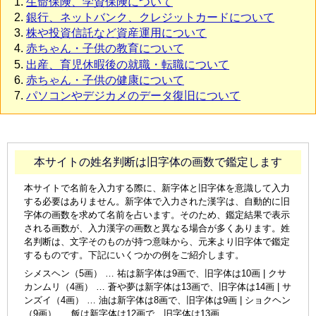
生命保険、学資保険について
銀行、ネットバンク、クレジットカードについて
株や投資信託など資産運用について
赤ちゃん・子供の教育について
出産、育児休暇後の就職・転職について
赤ちゃん・子供の健康について
パソコンやデジカメのデータ復旧について
本サイトの姓名判断は旧字体の画数で鑑定します
本サイトで名前を入力する際に、新字体と旧字体を意識して入力
する必要はありません。新字体で入力された漢字は、自動的に旧
字体の画数を求めて名前を占います。そのため、鑑定結果で表示
される画数が、入力漢字の画数と異なる場合が多くあります。姓
名判断は、文字そのものが持つ意味から、元来より旧字体で鑑定
するものです。下記にいくつかの例をご紹介します。
シメスヘン（5画） … 祐は新字体は9画で、旧字体は10画 | クサ
カンムリ（4画） … 蒼や夢は新字体は13画で、旧字体は14画 | サ
ンズイ（4画） … 油は新字体は8画で、旧字体は9画 | ショクヘン
（9画） … 飯は新字体は12画で、旧字体は13画