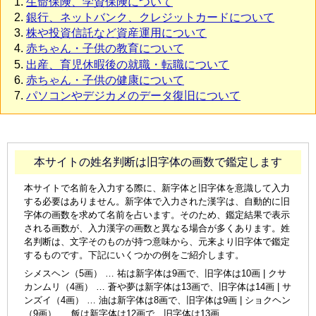
生命保険、学資保険について
銀行、ネットバンク、クレジットカードについて
株や投資信託など資産運用について
赤ちゃん・子供の教育について
出産、育児休暇後の就職・転職について
赤ちゃん・子供の健康について
パソコンやデジカメのデータ復旧について
本サイトの姓名判断は旧字体の画数で鑑定します
本サイトで名前を入力する際に、新字体と旧字体を意識して入力
する必要はありません。新字体で入力された漢字は、自動的に旧
字体の画数を求めて名前を占います。そのため、鑑定結果で表示
される画数が、入力漢字の画数と異なる場合が多くあります。姓
名判断は、文字そのものが持つ意味から、元来より旧字体で鑑定
するものです。下記にいくつかの例をご紹介します。
シメスヘン（5画） … 祐は新字体は9画で、旧字体は10画 | クサ
カンムリ（4画） … 蒼や夢は新字体は13画で、旧字体は14画 | サ
ンズイ（4画） … 油は新字体は8画で、旧字体は9画 | ショクヘン
（9画） … 飯は新字体は12画で、旧字体は13画