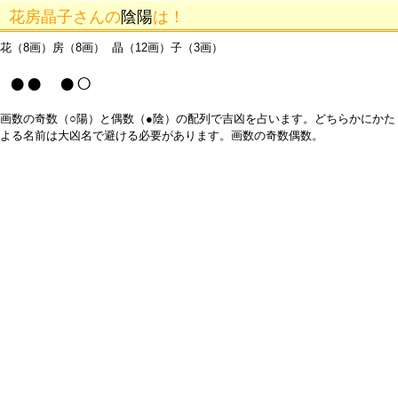
花房晶子さんの
陰陽
は！
花（8画）房（8画） 晶（12画）子（3画）
●● ●○
画数の奇数（○陽）と偶数（●陰）の配列で吉凶を占います。どちらかにかた
よる名前は大凶名で避ける必要があります。画数の奇数偶数。