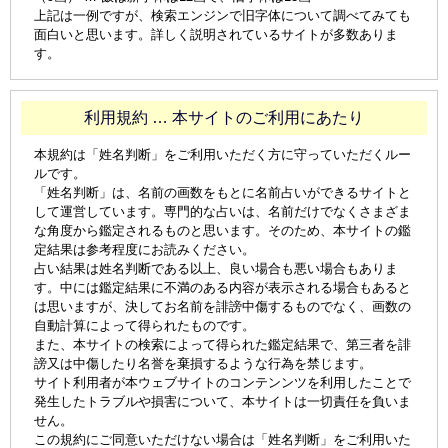
上記は一例ですが、検索エンジンで旧字体について調べてみても
面白いと思います。詳しく説明されているサイトが多数ありま
す。
利用規約 … 本サイトのご利用にあたり
本規約は「姓名判断」をご利用いただく方に守っていただくルー
ルです。
「姓名判断」は、名前の画数をもとに名前占いができるサイトと
して運営しています。専門的な占いは、名前だけでなくさまざま
な角度から鑑定されるものと思います。そのため、本サイトの鑑
定結果は参考程度にお読みください。
占い結果は姓名判断である以上、良い場合も悪い場合もありま
す。中には鑑定結果に不満のある内容が表示される場合もあると
は思いますが、決してお名前を誹謗中傷するものでなく、画数の
自動計算によって得られたものです。
また、本サイトの検索によって得られた鑑定結果で、第三者を誹
謗又は中傷したり名誉を棄損するような行為を禁じます。
サイト利用者が本ウェブサイトのコンテンンツを利用したことで
発生したトラブルや損害について、本サイトは一切責任を負いま
せん。
この規約にご同意いただけない場合は「姓名判断」をご利用いた