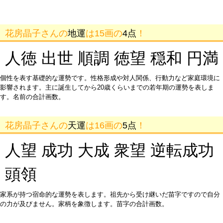
花房晶子さんの
地運
は15画の
4点
！
人徳 出世 順調 徳望 穏和 円満
個性を表す基礎的な運勢です。性格形成や対人関係、行動力など家庭環境に
影響されます。主に誕生してから20歳くらいまでの若年期の運勢を表しま
す。名前の合計画数。
花房晶子さんの
天運
は16画の
5点
！
人望 成功 大成 衆望 逆転成功
頭領
家系が持つ宿命的な運勢を表します。祖先から受け継いだ苗字ですので自分
の力が及びません。家柄を象徴します。苗字の合計画数。