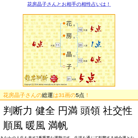
花房晶子さんとお相手の相性占いは！
花房晶子さんの
総運
は31画の
5点
！
判断力 健全 円満 頭領 社交性
順風 暖風 満帆
あなたの人生を表す1番重要な運勢です。生涯を通じて影響する総合運とな