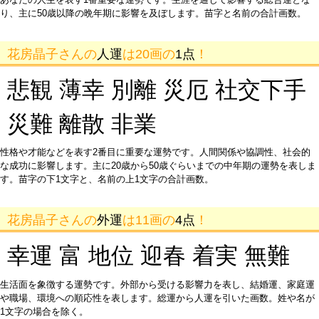
り、主に50歳以降の晩年期に影響を及ぼします。苗字と名前の合計画数。
花房晶子さんの
人運
は20画の
1点
！
悲観 薄幸 別離 災厄 社交下手
災難 離散 非業
性格や才能などを表す2番目に重要な運勢です。人間関係や協調性、社会的
な成功に影響します。主に20歳から50歳ぐらいまでの中年期の運勢を表しま
す。苗字の下1文字と、名前の上1文字の合計画数。
花房晶子さんの
外運
は11画の
4点
！
幸運 富 地位 迎春 着実 無難
生活面を象徴する運勢です。外部から受ける影響力を表し、結婚運、家庭運
や職場、環境への順応性を表します。総運から人運を引いた画数。姓や名が
1文字の場合を除く。