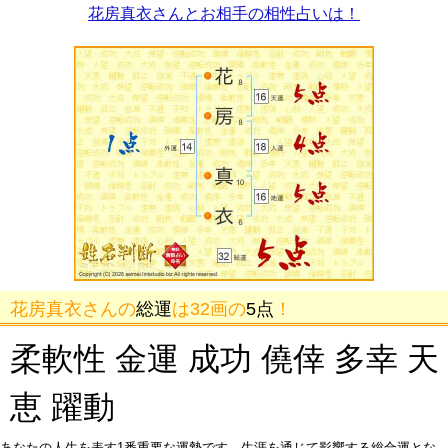
花房真衣さんとお相手の相性占いは！
花房真衣さんの
総運
は32画の
5点
！
柔軟性 金運 成功 僥倖 多幸 天
恵 躍動
あなたの人生を表す1番重要な運勢です。生涯を通じて影響する総合運とな