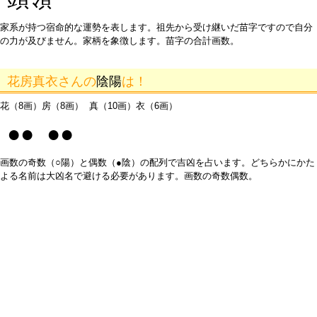
家系が持つ宿命的な運勢を表します。祖先から受け継いだ苗字ですので自分
の力が及びません。家柄を象徴します。苗字の合計画数。
花房真衣さんの
陰陽
は！
花（8画）房（8画） 真（10画）衣（6画）
●● ●●
画数の奇数（○陽）と偶数（●陰）の配列で吉凶を占います。どちらかにかた
よる名前は大凶名で避ける必要があります。画数の奇数偶数。