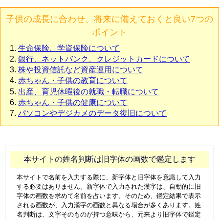
子供の成長に合わせ、将来に備えておくと良い7つの
ポイント
生命保険、学資保険について
銀行、ネットバンク、クレジットカードについて
株や投資信託など資産運用について
赤ちゃん・子供の教育について
出産、育児休暇後の就職・転職について
赤ちゃん・子供の健康について
パソコンやデジカメのデータ復旧について
本サイトの姓名判断は旧字体の画数で鑑定します
本サイトで名前を入力する際に、新字体と旧字体を意識して入力
する必要はありません。新字体で入力された漢字は、自動的に旧
字体の画数を求めて名前を占います。そのため、鑑定結果で表示
される画数が、入力漢字の画数と異なる場合が多くあります。姓
名判断は、文字そのものが持つ意味から、元来より旧字体で鑑定