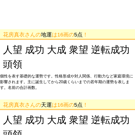
花房真衣さんの
地運
は16画の
5点
！
人望 成功 大成 衆望 逆転成功
頭領
個性を表す基礎的な運勢です。性格形成や対人関係、行動力など家庭環境に
影響されます。主に誕生してから20歳くらいまでの若年期の運勢を表しま
す。名前の合計画数。
花房真衣さんの
天運
は16画の
5点
！
人望 成功 大成 衆望 逆転成功
頭領