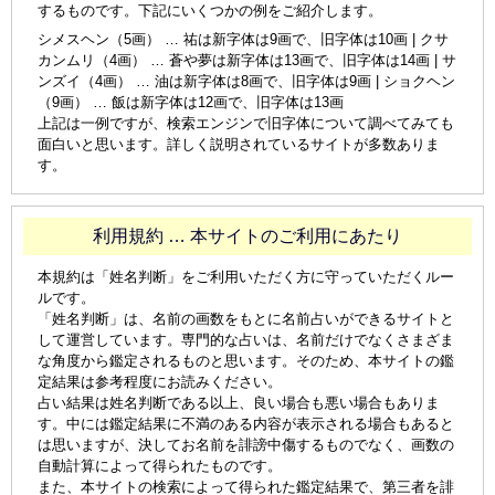
するものです。下記にいくつかの例をご紹介します。
シメスヘン（5画） … 祐は新字体は9画で、旧字体は10画 | クサ
カンムリ（4画） … 蒼や夢は新字体は13画で、旧字体は14画 | サ
ンズイ（4画） … 油は新字体は8画で、旧字体は9画 | ショクヘン
（9画） … 飯は新字体は12画で、旧字体は13画
上記は一例ですが、検索エンジンで旧字体について調べてみても
面白いと思います。詳しく説明されているサイトが多数ありま
す。
利用規約 … 本サイトのご利用にあたり
本規約は「姓名判断」をご利用いただく方に守っていただくルー
ルです。
「姓名判断」は、名前の画数をもとに名前占いができるサイトと
して運営しています。専門的な占いは、名前だけでなくさまざま
な角度から鑑定されるものと思います。そのため、本サイトの鑑
定結果は参考程度にお読みください。
占い結果は姓名判断である以上、良い場合も悪い場合もありま
す。中には鑑定結果に不満のある内容が表示される場合もあると
は思いますが、決してお名前を誹謗中傷するものでなく、画数の
自動計算によって得られたものです。
また、本サイトの検索によって得られた鑑定結果で、第三者を誹