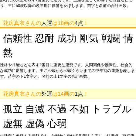
り、主に50歳以降の晩年期に影響を及ぼします。苗字と名前の合計画数。
花房真衣さんの
人運
は18画の
4点
！
信頼性 忍耐 成功 剛気 戦闘 情
熱
性格や才能などを表す2番目に重要な運勢です。人間関係や協調性、社会的
な成功に影響します。主に20歳から50歳ぐらいまでの中年期の運勢を表しま
す。苗字の下1文字と、名前の上1文字の合計画数。
花房真衣さんの
外運
は14画の
1点
！
孤立 自滅 不遇 不如 トラブル
虚無 虚偽 心弱
生活面を象徴する運勢です。外部から受ける影響力を表し、結婚運、家庭運