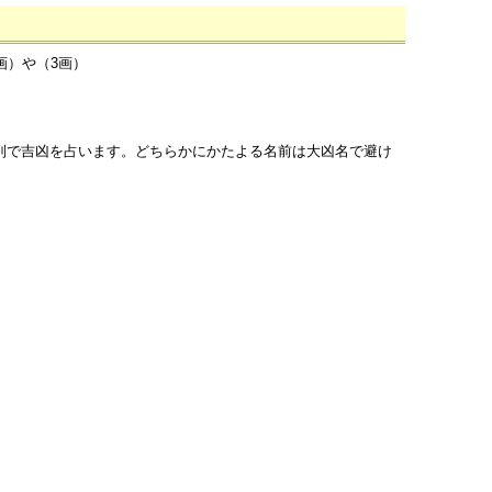
画）や（3画）
列で吉凶を占います。どちらかにかたよる名前は大凶名で避け