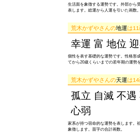
生活面を象徴する運勢です。外部から
表します。総運から人運を引いた画数。
荒木かずやさんの
地運
は1
幸運 富 地位 
個性を表す基礎的な運勢です。性格形
てから20歳くらいまでの若年期の運勢
荒木かずやさんの
天運
は1
孤立 自滅 不遇
心弱
家系が持つ宿命的な運勢を表します。
象徴します。苗字の合計画数。