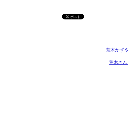
荒木かずや
荒木さん