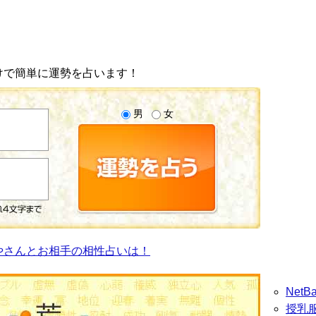
けで簡単に運勢を占います！
男
女
やさんとお相手の相性占いは！
Net
授乳