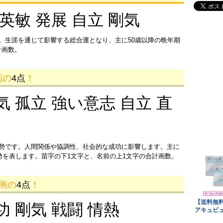
 英敏 発展 自立 剛気
。生涯を通じて影響する総合運となり、主に50歳以降の晩年期
計画数。
画の
4点
！
気 孤立 強い意志 自立 直
運勢です。人間関係や協調性、社会的な成功に影響します。主に
運勢を表します。苗字の下1文字と、名前の上1文字の合計画数。
8画の
4点
！
功 剛気 戦闘 情熱