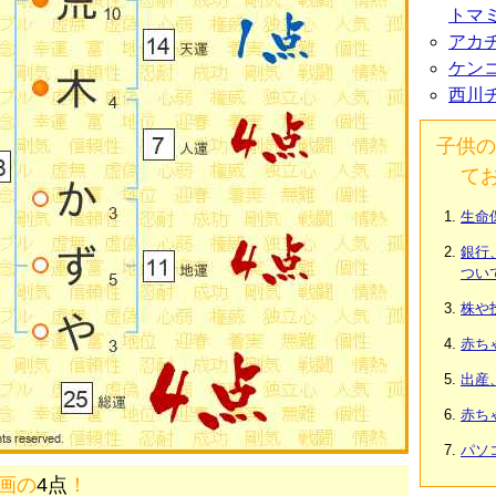
トマ
アカ
ケン
西川
子供の
て
生命
銀行
つい
株や
赤ち
出産
赤ち
パソ
5画の
4点
！