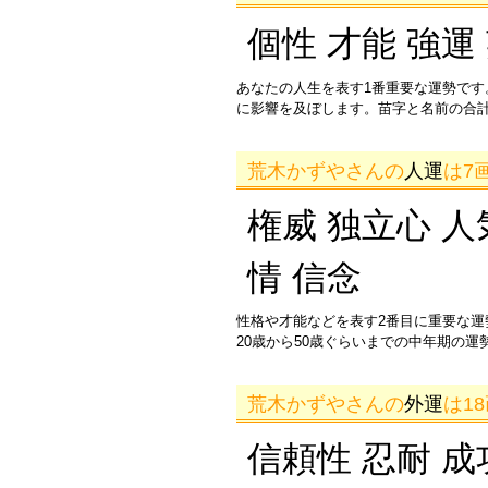
個性 才能 強運
あなたの人生を表す1番重要な運勢です
に影響を及ぼします。苗字と名前の合
荒木かずやさんの
人運
は7
権威 独立心 人
情 信念
性格や才能などを表す2番目に重要な
20歳から50歳ぐらいまでの中年期の
荒木かずやさんの
外運
は1
信頼性 忍耐 成