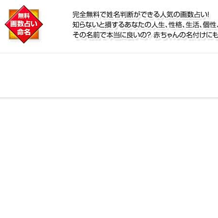
に
リ鑑定！名前が持つ運勢から無料で姓名判断ができる人
、個性、宿命をズバッと的中！