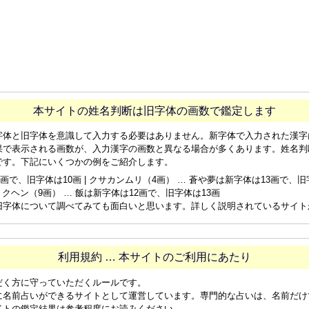
本サイトの姓名判断は旧字体の画数で鑑定します
字体と旧字体を意識して入力する必要はありません。新字体で入力された漢字
果で表示される画数が、入力漢字の画数と異なる場合が多くあります。姓名判
です。下記にいくつかの例をご紹介します。
画で、旧字体は10画 | クサカンムリ（4画） … 蒼や夢は新字体は13画で、旧字体
ョクヘン（9画） … 飯は新字体は12画で、旧字体は13画
旧字体について調べてみても面白いと思います。詳しく説明されているサイト
利用規約 … 本サイトのご利用にあたり
だく方に守っていただくルールです。
に名前占いができるサイトとして運営しています。専門的な占いは、名前だけ
イトの鑑定結果は参考程度にお読みください。