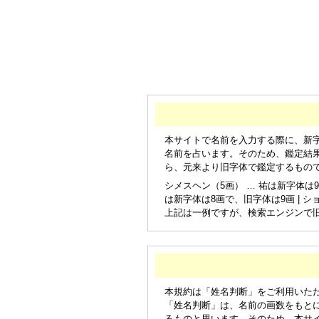
本サイトで名前を入力する際に、新
名前を占います。そのため、鑑定結
ら、元来より旧字体で鑑定するもの
シメスヘン（5画） … 祐は新字体は9
は新字体は8画で、旧字体は9画 | シ
上記は一例ですが、検索エンジンで
本規約は「姓名判断」をご利用いた
「姓名判断」は、名前の画数をもと
るものと思います。そのため、本サ