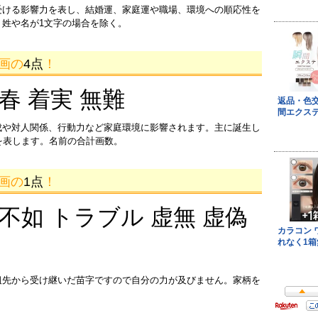
受ける影響力を表し、結婚運、家庭運や職場、環境への順応性を
姓や名が1文字の場合を除く。
1画の
4点
！
迎春 着実 無難
成や対人関係、行動力など家庭環境に影響されます。主に誕生し
を表します。名前の合計画数。
4画の
1点
！
 不如 トラブル 虚無 虚偽
祖先から受け継いだ苗字ですので自分の力が及びません。家柄を