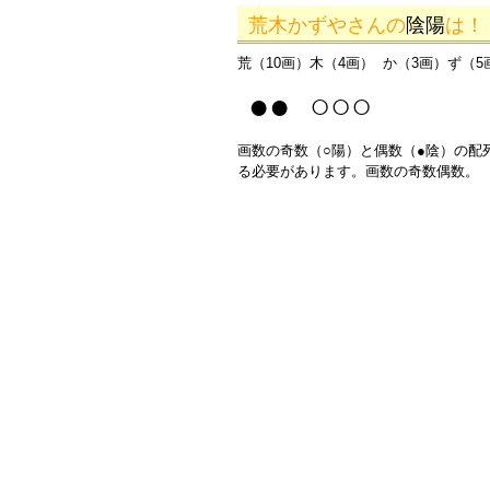
荒木かずやさんの
陰陽
は！
荒（10画）木（4画） か（3画）ず（5
●● ○○○
画数の奇数（○陽）と偶数（●陰）の配
る必要があります。画数の奇数偶数。