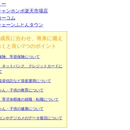
ミー
チャンホンポ楽天市場店
コーコム
チェーンふとんタウン
成長に合わせ、将来に備え
おくと良い7つのポイント
保険、学資保険について
、ネットバンク、クレジットカードに
て
投資信託など資産運用について
ゃん・子供の教育について
、育児休暇後の就職・転職について
ゃん・子供の健康について
コンやデジカメのデータ復旧について