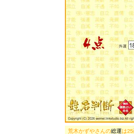
荒木かずやさんの
総運
は2