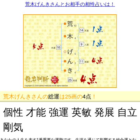
荒木げんきさんとお相手の相性占いは！
荒木げんきさんの
総運
は25画の
4点
！
個性 才能 強運 英敏 発展 自立
剛気
あなたの人生を表す1番重要な運勢です。生涯を通じて影響する総合運とな