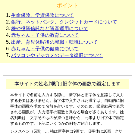
ポイント
生命保険、学資保険について
銀行、ネットバンク、クレジットカードについて
株や投資信託など資産運用について
赤ちゃん・子供の教育について
出産、育児休暇後の就職・転職について
赤ちゃん・子供の健康について
パソコンやデジカメのデータ復旧について
本サイトの姓名判断は旧字体の画数で鑑定します
本サイトで名前を入力する際に、新字体と旧字体を意識して入力
する必要はありません。新字体で入力された漢字は、自動的に旧
字体の画数を求めて名前を占います。そのため、鑑定結果で表示
される画数が、入力漢字の画数と異なる場合が多くあります。姓
名判断は、文字そのものが持つ意味から、元来より旧字体で鑑定
するものです。下記にいくつかの例をご紹介します。
シメスヘン（5画） … 祐は新字体は9画で、旧字体は10画 | クサ