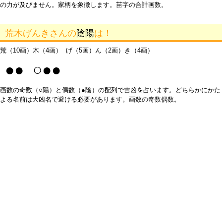
の力が及びません。家柄を象徴します。苗字の合計画数。
荒木げんきさんの
陰陽
は！
荒（10画）木（4画） げ（5画）ん（2画）き（4画）
●● ○●●
画数の奇数（○陽）と偶数（●陰）の配列で吉凶を占います。どちらかにかた
よる名前は大凶名で避ける必要があります。画数の奇数偶数。