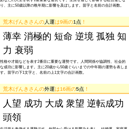
り、主に50歳以降の晩年期に影響を及ぼします。苗字と名前の合計画数。
荒木げんきさんの
人運
は9画の
1点
！
薄幸 消極的 短命 逆境 孤独 知
力 衰弱
性格や才能などを表す2番目に重要な運勢です。人間関係や協調性、社会的
な成功に影響します。主に20歳から50歳ぐらいまでの中年期の運勢を表しま
す。苗字の下1文字と、名前の上1文字の合計画数。
荒木げんきさんの
外運
は16画の
5点
！
人望 成功 大成 衆望 逆転成功
頭領
生活面を象徴する運勢です。外部から受ける影響力を表し、結婚運、家庭運