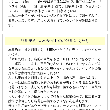
カンムリ（4画） … 蒼や夢は新字体は13画で、旧字体は14画 | サ
ンズイ（4画） … 油は新字体は8画で、旧字体は9画 | ショクヘン
（9画） … 飯は新字体は12画で、旧字体は13画
上記は一例ですが、検索エンジンで旧字体について調べてみても
面白いと思います。詳しく説明されているサイトが多数ありま
す。
利用規約 … 本サイトのご利用にあたり
本規約は「姓名判断」をご利用いただく方に守っていただくルー
ルです。
「姓名判断」は、名前の画数をもとに名前占いができるサイトと
して運営しています。専門的な占いは、名前だけでなくさまざま
な角度から鑑定されるものと思います。そのため、本サイトの鑑
定結果は参考程度にお読みください。
占い結果は姓名判断である以上、良い場合も悪い場合もありま
す。中には鑑定結果に不満のある内容が表示される場合もあると
は思いますが、決してお名前を誹謗中傷するものでなく、画数の
自動計算によって得られたものです。
また、本サイトの検索によって得られた鑑定結果で、第三者を誹
謗又は中傷したり名誉を棄損するような行為を禁じます。
サイト利用者が本ウェブサイトのコンテンンツを利用したことで