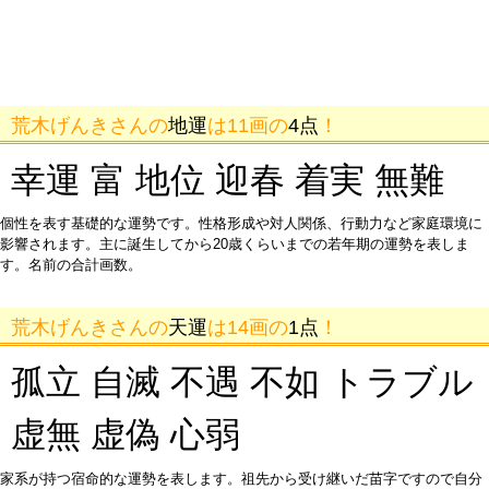
荒木げんきさんの
地運
は11画の
4点
！
幸運 富 地位 迎春 着実 無難
個性を表す基礎的な運勢です。性格形成や対人関係、行動力など家庭環境に
影響されます。主に誕生してから20歳くらいまでの若年期の運勢を表しま
す。名前の合計画数。
荒木げんきさんの
天運
は14画の
1点
！
孤立 自滅 不遇 不如 トラブル
虚無 虚偽 心弱
家系が持つ宿命的な運勢を表します。祖先から受け継いだ苗字ですので自分