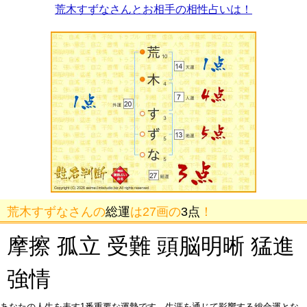
荒木すずなさんとお相手の相性占いは！
荒木すずなさんの
総運
は27画の
3点
！
摩擦 孤立 受難 頭脳明晰 猛進
強情
あなたの人生を表す1番重要な運勢です。生涯を通じて影響する総合運とな