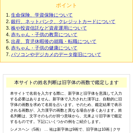
ポイント
生命保険、学資保険について
銀行、ネットバンク、クレジットカードについて
株や投資信託など資産運用について
赤ちゃん・子供の教育について
出産、育児休暇後の就職・転職について
赤ちゃん・子供の健康について
パソコンやデジカメのデータ復旧について
本サイトの姓名判断は旧字体の画数で鑑定します
本サイトで名前を入力する際に、新字体と旧字体を意識して入力
する必要はありません。新字体で入力された漢字は、自動的に旧
字体の画数を求めて名前を占います。そのため、鑑定結果で表示
される画数が、入力漢字の画数と異なる場合が多くあります。姓
名判断は、文字そのものが持つ意味から、元来より旧字体で鑑定
するものです。下記にいくつかの例をご紹介します。
シメスヘン（5画） … 祐は新字体は9画で、旧字体は10画 | クサ