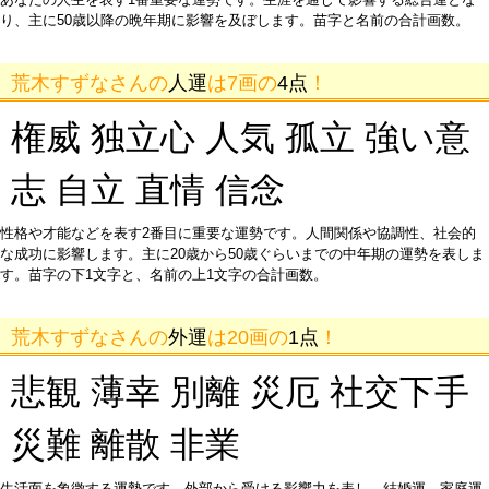
り、主に50歳以降の晩年期に影響を及ぼします。苗字と名前の合計画数。
荒木すずなさんの
人運
は7画の
4点
！
権威 独立心 人気 孤立 強い意
志 自立 直情 信念
性格や才能などを表す2番目に重要な運勢です。人間関係や協調性、社会的
な成功に影響します。主に20歳から50歳ぐらいまでの中年期の運勢を表しま
す。苗字の下1文字と、名前の上1文字の合計画数。
荒木すずなさんの
外運
は20画の
1点
！
悲観 薄幸 別離 災厄 社交下手
災難 離散 非業
生活面を象徴する運勢です。外部から受ける影響力を表し、結婚運、家庭運