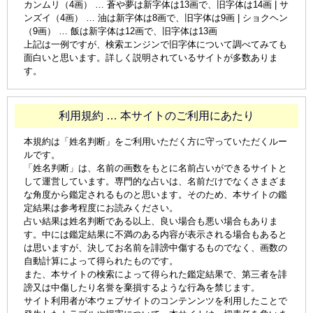
カンムリ（4画） … 蒼や夢は新字体は13画で、旧字体は14画 | サ
ンズイ（4画） … 油は新字体は8画で、旧字体は9画 | ショクヘン
（9画） … 飯は新字体は12画で、旧字体は13画
上記は一例ですが、検索エンジンで旧字体について調べてみても
面白いと思います。詳しく説明されているサイトが多数ありま
す。
利用規約 … 本サイトのご利用にあたり
本規約は「姓名判断」をご利用いただく方に守っていただくルー
ルです。
「姓名判断」は、名前の画数をもとに名前占いができるサイトと
して運営しています。専門的な占いは、名前だけでなくさまざま
な角度から鑑定されるものと思います。そのため、本サイトの鑑
定結果は参考程度にお読みください。
占い結果は姓名判断である以上、良い場合も悪い場合もありま
す。中には鑑定結果に不満のある内容が表示される場合もあると
は思いますが、決してお名前を誹謗中傷するものでなく、画数の
自動計算によって得られたものです。
また、本サイトの検索によって得られた鑑定結果で、第三者を誹
謗又は中傷したり名誉を棄損するような行為を禁じます。
サイト利用者が本ウェブサイトのコンテンンツを利用したことで