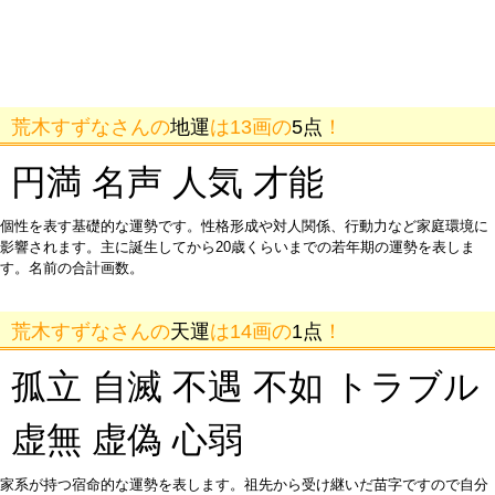
荒木すずなさんの
地運
は13画の
5点
！
円満 名声 人気 才能
個性を表す基礎的な運勢です。性格形成や対人関係、行動力など家庭環境に
影響されます。主に誕生してから20歳くらいまでの若年期の運勢を表しま
す。名前の合計画数。
荒木すずなさんの
天運
は14画の
1点
！
孤立 自滅 不遇 不如 トラブル
虚無 虚偽 心弱
家系が持つ宿命的な運勢を表します。祖先から受け継いだ苗字ですので自分