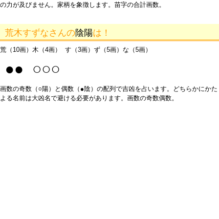
の力が及びません。家柄を象徴します。苗字の合計画数。
荒木すずなさんの
陰陽
は！
荒（10画）木（4画） す（3画）ず（5画）な（5画）
●● ○○○
画数の奇数（○陽）と偶数（●陰）の配列で吉凶を占います。どちらかにかた
よる名前は大凶名で避ける必要があります。画数の奇数偶数。