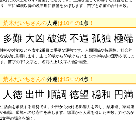
り、主に50歳以降の晩年期に影響を及ぼします。苗字と名前の合計画数。
荒木だいちさんの
人運
は10画の
1点
！
多難 大凶 破滅 不遇 孤独 極端
性格や才能などを表す2番目に重要な運勢です。人間関係や協調性、社会的
な成功に影響します。主に20歳から50歳ぐらいまでの中年期の運勢を表しま
す。苗字の下1文字と、名前の上1文字の合計画数。
荒木だいちさんの
外運
は15画の
4点
！
人徳 出世 順調 徳望 穏和 円満
生活面を象徴する運勢です。外部から受ける影響力を表し、結婚運、家庭運
や職場、環境への順応性を表します。総運から人運を引いた画数。姓や名が
1文字の場合を除く。