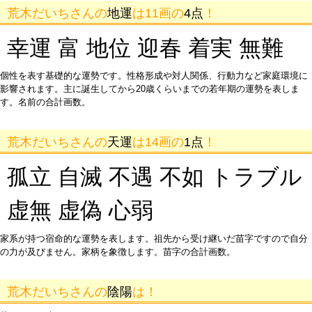
荒木だいちさんの
地運
は11画の
4点
！
幸運 富 地位 迎春 着実 無難
個性を表す基礎的な運勢です。性格形成や対人関係、行動力など家庭環境に
影響されます。主に誕生してから20歳くらいまでの若年期の運勢を表しま
す。名前の合計画数。
荒木だいちさんの
天運
は14画の
1点
！
孤立 自滅 不遇 不如 トラブル
虚無 虚偽 心弱
家系が持つ宿命的な運勢を表します。祖先から受け継いだ苗字ですので自分
の力が及びません。家柄を象徴します。苗字の合計画数。
荒木だいちさんの
陰陽
は！