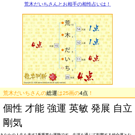
荒木だいちさんとお相手の相性占いは！
荒木だいちさんの
総運
は25画の
4点
！
個性 才能 強運 英敏 発展 自立
剛気
あなたの人生を表す1番重要な運勢です。生涯を通じて影響する総合運とな