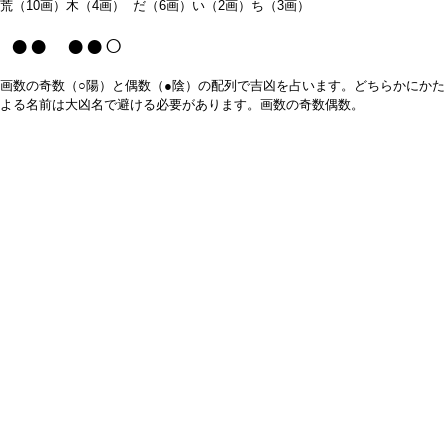
荒（10画）木（4画） だ（6画）い（2画）ち（3画）
●● ●●○
画数の奇数（○陽）と偶数（●陰）の配列で吉凶を占います。どちらかにかた
よる名前は大凶名で避ける必要があります。画数の奇数偶数。