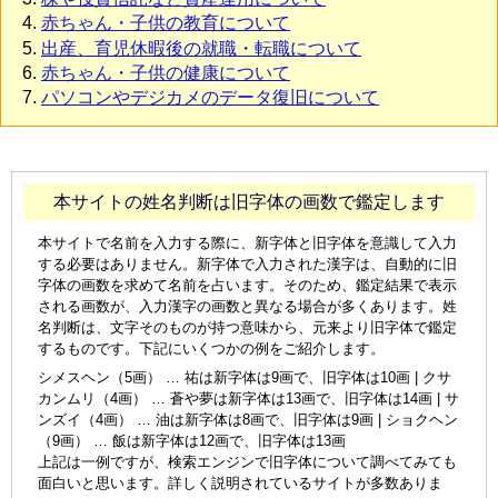
赤ちゃん・子供の教育について
出産、育児休暇後の就職・転職について
赤ちゃん・子供の健康について
パソコンやデジカメのデータ復旧について
本サイトの姓名判断は旧字体の画数で鑑定します
本サイトで名前を入力する際に、新字体と旧字体を意識して入力
する必要はありません。新字体で入力された漢字は、自動的に旧
字体の画数を求めて名前を占います。そのため、鑑定結果で表示
される画数が、入力漢字の画数と異なる場合が多くあります。姓
名判断は、文字そのものが持つ意味から、元来より旧字体で鑑定
するものです。下記にいくつかの例をご紹介します。
シメスヘン（5画） … 祐は新字体は9画で、旧字体は10画 | クサ
カンムリ（4画） … 蒼や夢は新字体は13画で、旧字体は14画 | サ
ンズイ（4画） … 油は新字体は8画で、旧字体は9画 | ショクヘン
（9画） … 飯は新字体は12画で、旧字体は13画
上記は一例ですが、検索エンジンで旧字体について調べてみても
面白いと思います。詳しく説明されているサイトが多数ありま