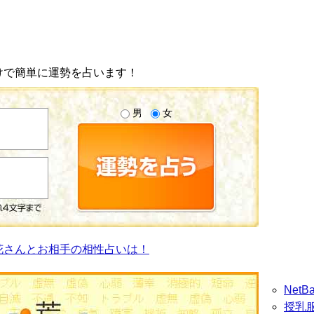
けで簡単に運勢を占います！
男
女
花さんとお相手の相性占いは！
Net
授乳