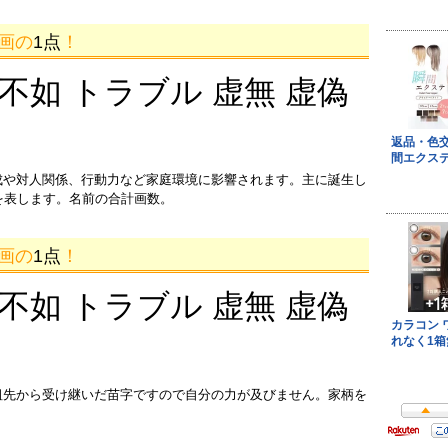
4画の
1点
！
 不如 トラブル 虚無 虚偽
成や対人関係、行動力など家庭環境に影響されます。主に誕生し
を表します。名前の合計画数。
4画の
1点
！
 不如 トラブル 虚無 虚偽
祖先から受け継いだ苗字ですので自分の力が及びません。家柄を