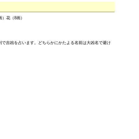
画）花（8画）
列で吉凶を占います。どちらかにかたよる名前は大凶名で避け