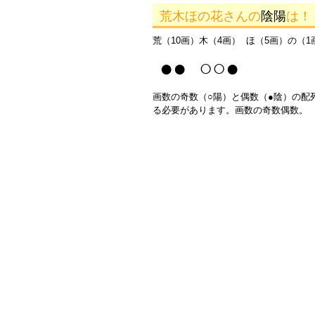
荒木ほの花さんの
陰陽
は！
荒（10画）木（4画） ほ（5画）の（1
●● ○○●
画数の奇数（○陽）と偶数（●陰）の配
る必要があります。画数の奇数偶数。