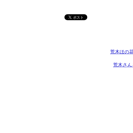
荒木ほの花
荒木さん