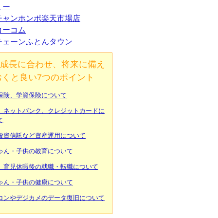
ミー
チャンホンポ楽天市場店
コーコム
チェーンふとんタウン
成長に合わせ、将来に備え
おくと良い7つのポイント
保険、学資保険について
、ネットバンク、クレジットカードに
て
投資信託など資産運用について
ゃん・子供の教育について
、育児休暇後の就職・転職について
ゃん・子供の健康について
コンやデジカメのデータ復旧について