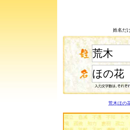
姓名だ
荒木ほの