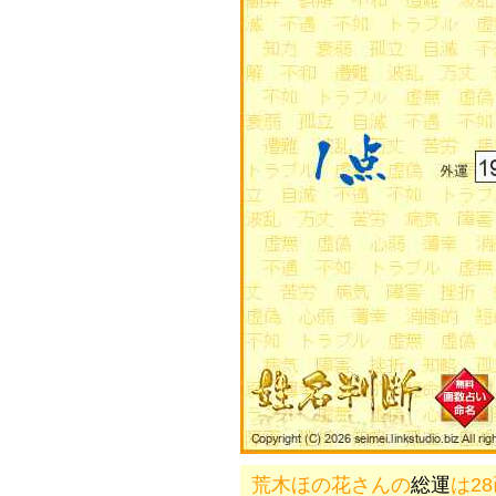
荒木ほの花さんの
総運
は2