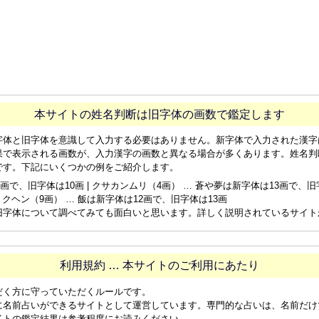
本サイトの姓名判断は旧字体の画数で鑑定します
字体と旧字体を意識して入力する必要はありません。新字体で入力された漢字
果で表示される画数が、入力漢字の画数と異なる場合が多くあります。姓名判
です。下記にいくつかの例をご紹介します。
画で、旧字体は10画 | クサカンムリ（4画） … 蒼や夢は新字体は13画で、旧字体
ョクヘン（9画） … 飯は新字体は12画で、旧字体は13画
旧字体について調べてみても面白いと思います。詳しく説明されているサイト
利用規約 … 本サイトのご利用にあたり
だく方に守っていただくルールです。
に名前占いができるサイトとして運営しています。専門的な占いは、名前だけ
イトの鑑定結果は参考程度にお読みください。