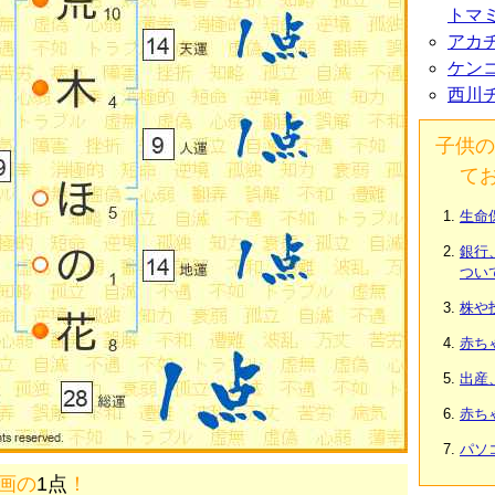
トマ
アカ
ケン
西川
子供の
て
生命
銀行
つい
株や
赤ち
出産
赤ち
パソ
8画の
1点
！