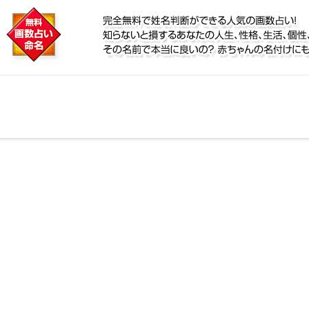
に
リ鑑定！名前が持つ運勢から無料で姓名判断ができる人
、個性、宿命をズバッと的中！