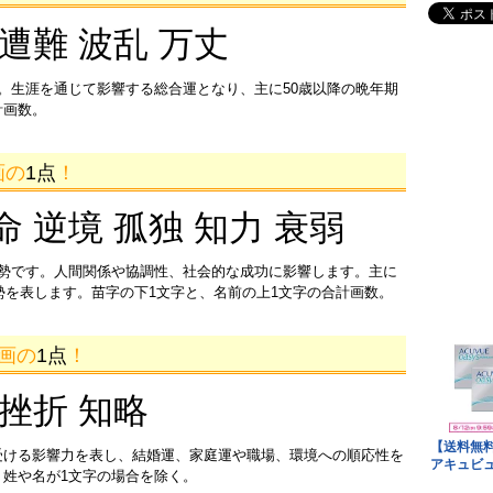
 遭難 波乱 万丈
。生涯を通じて影響する総合運となり、主に50歳以降の晩年期
計画数。
画の
1点
！
命 逆境 孤独 知力 衰弱
運勢です。人間関係や協調性、社会的な成功に影響します。主に
運勢を表します。苗字の下1文字と、名前の上1文字の合計画数。
9画の
1点
！
 挫折 知略
受ける影響力を表し、結婚運、家庭運や職場、環境への順応性を
姓や名が1文字の場合を除く。