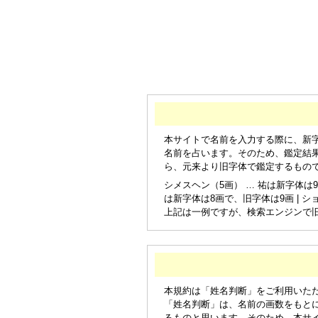
本サイトで名前を入力する際に、新
名前を占います。そのため、鑑定結
ら、元来より旧字体で鑑定するもの
シメスヘン（5画） … 祐は新字体は9
は新字体は8画で、旧字体は9画 | シ
上記は一例ですが、検索エンジンで
本規約は「姓名判断」をご利用いた
「姓名判断」は、名前の画数をもと
るものと思います。そのため、本サ