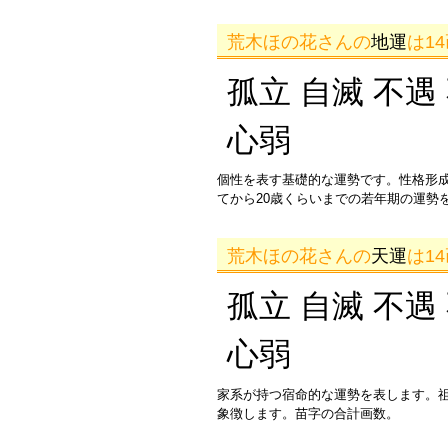
荒木ほの花さんの
地運
は1
孤立 自滅 不遇
心弱
個性を表す基礎的な運勢です。性格形
てから20歳くらいまでの若年期の運勢
荒木ほの花さんの
天運
は1
孤立 自滅 不遇
心弱
家系が持つ宿命的な運勢を表します。
象徴します。苗字の合計画数。