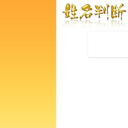
赤ちゃんの名づけ命名
荒木ほの花さんの運勢をズバ
るあなたの人生、性格、生活