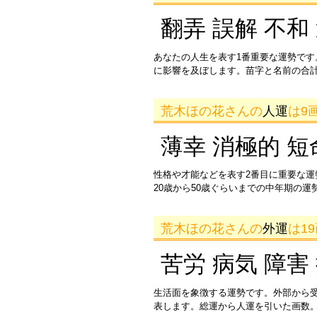
翻弄 誤解 不和
あなたの人生を表す1番重要な運勢です
に影響を及ぼします。苗字と名前の合
荒木ほの花さんの
人運
は9
薄幸 消極的 短
性格や才能などを表す2番目に重要な
20歳から50歳ぐらいまでの中年期の
荒木ほの花さんの
外運
は1
苦労 病気 障害
生活面を象徴する運勢です。外部から
表します。総運から人運を引いた画数。