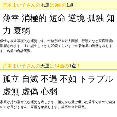
荒木まい子さんの
地運
は9画の
1点
！
薄幸 消極的 短命 逆境 孤独 知
力 衰弱
個性を表す基礎的な運勢です。性格形成や対人関係、行動力など家庭環境に
影響されます。主に誕生してから20歳くらいまでの若年期の運勢を表しま
す。名前の合計画数。
荒木まい子さんの
天運
は14画の
1点
！
孤立 自滅 不遇 不如 トラブル
虚無 虚偽 心弱
家系が持つ宿命的な運勢を表します。祖先から受け継いだ苗字ですので自分
の力が及びません。家柄を象徴します。苗字の合計画数。