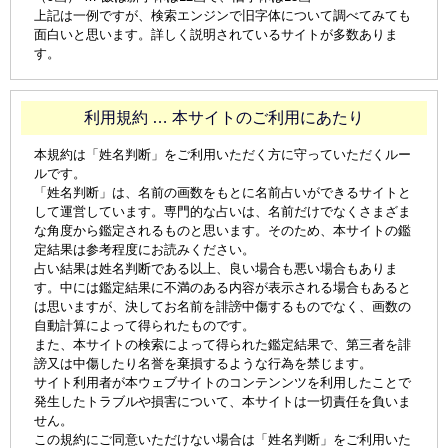
上記は一例ですが、検索エンジンで旧字体について調べてみても
面白いと思います。詳しく説明されているサイトが多数ありま
す。
利用規約 … 本サイトのご利用にあたり
本規約は「姓名判断」をご利用いただく方に守っていただくルー
ルです。
「姓名判断」は、名前の画数をもとに名前占いができるサイトと
して運営しています。専門的な占いは、名前だけでなくさまざま
な角度から鑑定されるものと思います。そのため、本サイトの鑑
定結果は参考程度にお読みください。
占い結果は姓名判断である以上、良い場合も悪い場合もありま
す。中には鑑定結果に不満のある内容が表示される場合もあると
は思いますが、決してお名前を誹謗中傷するものでなく、画数の
自動計算によって得られたものです。
また、本サイトの検索によって得られた鑑定結果で、第三者を誹
謗又は中傷したり名誉を棄損するような行為を禁じます。
サイト利用者が本ウェブサイトのコンテンンツを利用したことで
発生したトラブルや損害について、本サイトは一切責任を負いま
せん。
この規約にご同意いただけない場合は「姓名判断」をご利用いた