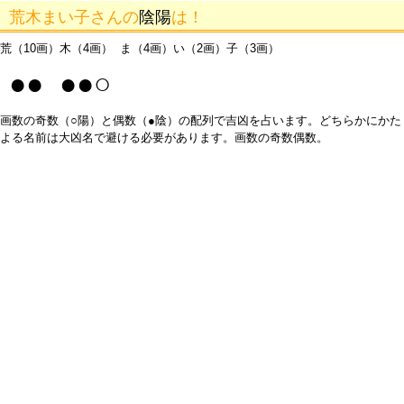
荒木まい子さんの
陰陽
は！
荒（10画）木（4画） ま（4画）い（2画）子（3画）
●● ●●○
画数の奇数（○陽）と偶数（●陰）の配列で吉凶を占います。どちらかにかた
よる名前は大凶名で避ける必要があります。画数の奇数偶数。