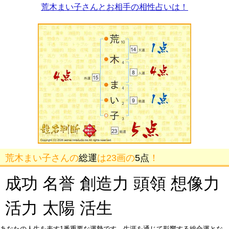
荒木まい子さんとお相手の相性占いは！
荒木まい子さんの
総運
は23画の
5点
！
成功 名誉 創造力 頭領 想像力
活力 太陽 活生
あなたの人生を表す1番重要な運勢です。生涯を通じて影響する総合運とな