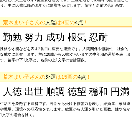
り、主に50歳以降の晩年期に影響を及ぼします。苗字と名前の合計画数。
荒木まい子さんの
人運
は8画の
4点
！
勤勉 努力 成功 根気 忍耐
性格や才能などを表す2番目に重要な運勢です。人間関係や協調性、社会的
な成功に影響します。主に20歳から50歳ぐらいまでの中年期の運勢を表しま
す。苗字の下1文字と、名前の上1文字の合計画数。
荒木まい子さんの
外運
は15画の
4点
！
人徳 出世 順調 徳望 穏和 円満
生活面を象徴する運勢です。外部から受ける影響力を表し、結婚運、家庭運
や職場、環境への順応性を表します。総運から人運を引いた画数。姓や名が
1文字の場合を除く。