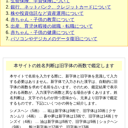
生命保険、学資保険について
銀行、ネットバンク、クレジットカードについて
株や投資信託など資産運用について
赤ちゃん・子供の教育について
出産、育児休暇後の就職・転職について
赤ちゃん・子供の健康について
パソコンやデジカメのデータ復旧について
本サイトの姓名判断は旧字体の画数で鑑定します
本サイトで名前を入力する際に、新字体と旧字体を意識して入力
する必要はありません。新字体で入力された漢字は、自動的に旧
字体の画数を求めて名前を占います。そのため、鑑定結果で表示
される画数が、入力漢字の画数と異なる場合が多くあります。姓
名判断は、文字そのものが持つ意味から、元来より旧字体で鑑定
するものです。下記にいくつかの例をご紹介します。
シメスヘン（5画） … 祐は新字体は9画で、旧字体は10画 | クサ
カンムリ（4画） … 蒼や夢は新字体は13画で、旧字体は14画 | サ
ンズイ（4画） … 油は新字体は8画で、旧字体は9画 | ショクヘン
（9画） … 飯は新字体は12画で、旧字体は13画