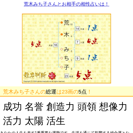
荒木みち子さんとお相手の相性占いは！
荒木みち子さんの
総運
は23画の
5点
！
成功 名誉 創造力 頭領 想像力
活力 太陽 活生
あなたの人生を表す1番重要な運勢です。生涯を通じて影響する総合運とな