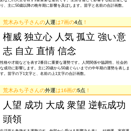
り、主に50歳以降の晩年期に影響を及ぼします。苗字と名前の合計画数。
荒木みち子さんの
人運
は7画の
4点
！
権威 独立心 人気 孤立 強い意
志 自立 直情 信念
性格や才能などを表す2番目に重要な運勢です。人間関係や協調性、社会的
な成功に影響します。主に20歳から50歳ぐらいまでの中年期の運勢を表しま
す。苗字の下1文字と、名前の上1文字の合計画数。
荒木みち子さんの
外運
は16画の
5点
！
人望 成功 大成 衆望 逆転成功
頭領
生活面を象徴する運勢です。外部から受ける影響力を表し、結婚運、家庭運