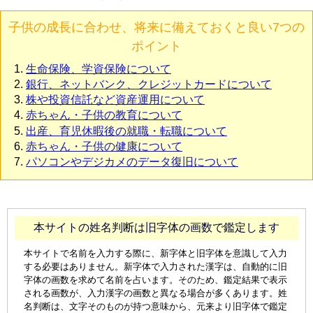
子供の成長に合わせ、将来に備えておくと良い7つの
ポイント
生命保険、学資保険について
銀行、ネットバンク、クレジットカードについて
株や投資信託など資産運用について
赤ちゃん・子供の教育について
出産、育児休暇後の就職・転職について
赤ちゃん・子供の健康について
パソコンやデジカメのデータ復旧について
本サイトの姓名判断は旧字体の画数で鑑定します
本サイトで名前を入力する際に、新字体と旧字体を意識して入力
する必要はありません。新字体で入力された漢字は、自動的に旧
字体の画数を求めて名前を占います。そのため、鑑定結果で表示
される画数が、入力漢字の画数と異なる場合が多くあります。姓
名判断は、文字そのものが持つ意味から、元来より旧字体で鑑定