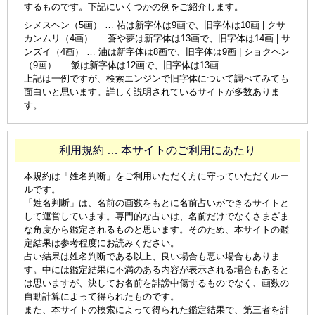
するものです。下記にいくつかの例をご紹介します。
シメスヘン（5画） … 祐は新字体は9画で、旧字体は10画 | クサ
カンムリ（4画） … 蒼や夢は新字体は13画で、旧字体は14画 | サ
ンズイ（4画） … 油は新字体は8画で、旧字体は9画 | ショクヘン
（9画） … 飯は新字体は12画で、旧字体は13画
上記は一例ですが、検索エンジンで旧字体について調べてみても
面白いと思います。詳しく説明されているサイトが多数ありま
す。
利用規約 … 本サイトのご利用にあたり
本規約は「姓名判断」をご利用いただく方に守っていただくルー
ルです。
「姓名判断」は、名前の画数をもとに名前占いができるサイトと
して運営しています。専門的な占いは、名前だけでなくさまざま
な角度から鑑定されるものと思います。そのため、本サイトの鑑
定結果は参考程度にお読みください。
占い結果は姓名判断である以上、良い場合も悪い場合もありま
す。中には鑑定結果に不満のある内容が表示される場合もあると
は思いますが、決してお名前を誹謗中傷するものでなく、画数の
自動計算によって得られたものです。
また、本サイトの検索によって得られた鑑定結果で、第三者を誹