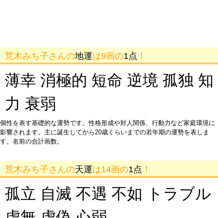
荒木みち子さんの
地運
は9画の
1点
！
薄幸 消極的 短命 逆境 孤独 知
力 衰弱
個性を表す基礎的な運勢です。性格形成や対人関係、行動力など家庭環境に
影響されます。主に誕生してから20歳くらいまでの若年期の運勢を表しま
す。名前の合計画数。
荒木みち子さんの
天運
は14画の
1点
！
孤立 自滅 不遇 不如 トラブル
虚無 虚偽 心弱