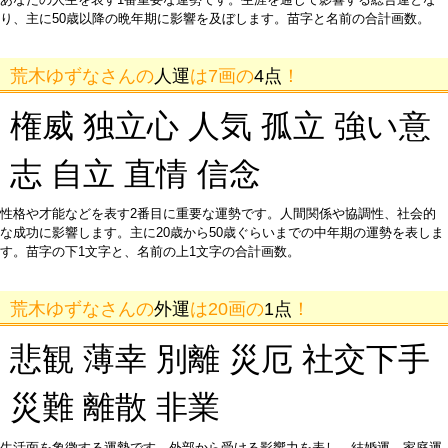
り、主に50歳以降の晩年期に影響を及ぼします。苗字と名前の合計画数。
荒木ゆずなさんの
人運
は7画の
4点
！
権威 独立心 人気 孤立 強い意
志 自立 直情 信念
性格や才能などを表す2番目に重要な運勢です。人間関係や協調性、社会的
な成功に影響します。主に20歳から50歳ぐらいまでの中年期の運勢を表しま
す。苗字の下1文字と、名前の上1文字の合計画数。
荒木ゆずなさんの
外運
は20画の
1点
！
悲観 薄幸 別離 災厄 社交下手
災難 離散 非業
生活面を象徴する運勢です。外部から受ける影響力を表し、結婚運、家庭運