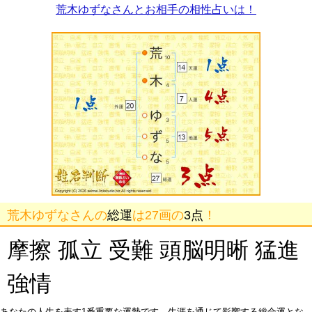
荒木ゆずなさんとお相手の相性占いは！
荒木ゆずなさんの
総運
は27画の
3点
！
摩擦 孤立 受難 頭脳明晰 猛進
強情
あなたの人生を表す1番重要な運勢です。生涯を通じて影響する総合運とな