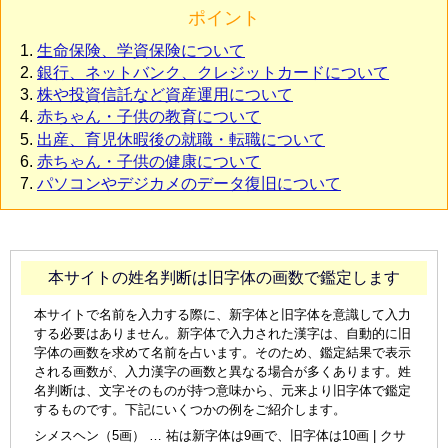
ポイント
生命保険、学資保険について
銀行、ネットバンク、クレジットカードについて
株や投資信託など資産運用について
赤ちゃん・子供の教育について
出産、育児休暇後の就職・転職について
赤ちゃん・子供の健康について
パソコンやデジカメのデータ復旧について
本サイトの姓名判断は旧字体の画数で鑑定します
本サイトで名前を入力する際に、新字体と旧字体を意識して入力
する必要はありません。新字体で入力された漢字は、自動的に旧
字体の画数を求めて名前を占います。そのため、鑑定結果で表示
される画数が、入力漢字の画数と異なる場合が多くあります。姓
名判断は、文字そのものが持つ意味から、元来より旧字体で鑑定
するものです。下記にいくつかの例をご紹介します。
シメスヘン（5画） … 祐は新字体は9画で、旧字体は10画 | クサ