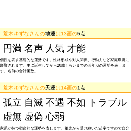
荒木ゆずなさんの
地運
は13画の
5点
！
円満 名声 人気 才能
個性を表す基礎的な運勢です。性格形成や対人関係、行動力など家庭環境に
影響されます。主に誕生してから20歳くらいまでの若年期の運勢を表しま
す。名前の合計画数。
荒木ゆずなさんの
天運
は14画の
1点
！
孤立 自滅 不遇 不如 トラブル
虚無 虚偽 心弱
家系が持つ宿命的な運勢を表します。祖先から受け継いだ苗字ですので自分