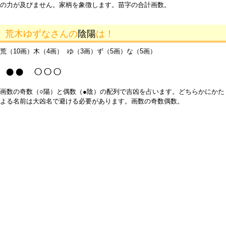
の力が及びません。家柄を象徴します。苗字の合計画数。
荒木ゆずなさんの
陰陽
は！
荒（10画）木（4画） ゆ（3画）ず（5画）な（5画）
●● ○○○
画数の奇数（○陽）と偶数（●陰）の配列で吉凶を占います。どちらかにかた
よる名前は大凶名で避ける必要があります。画数の奇数偶数。