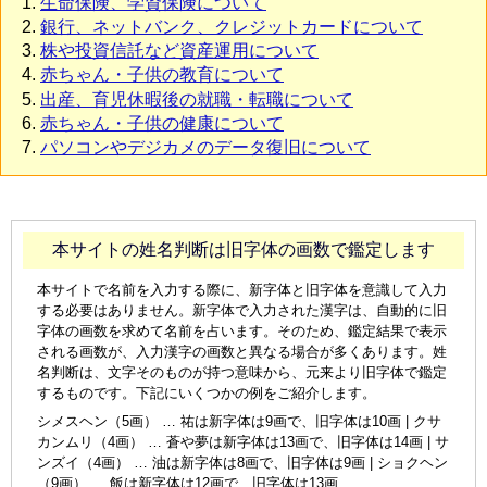
生命保険、学資保険について
銀行、ネットバンク、クレジットカードについて
株や投資信託など資産運用について
赤ちゃん・子供の教育について
出産、育児休暇後の就職・転職について
赤ちゃん・子供の健康について
パソコンやデジカメのデータ復旧について
本サイトの姓名判断は旧字体の画数で鑑定します
本サイトで名前を入力する際に、新字体と旧字体を意識して入力
する必要はありません。新字体で入力された漢字は、自動的に旧
字体の画数を求めて名前を占います。そのため、鑑定結果で表示
される画数が、入力漢字の画数と異なる場合が多くあります。姓
名判断は、文字そのものが持つ意味から、元来より旧字体で鑑定
するものです。下記にいくつかの例をご紹介します。
シメスヘン（5画） … 祐は新字体は9画で、旧字体は10画 | クサ
カンムリ（4画） … 蒼や夢は新字体は13画で、旧字体は14画 | サ
ンズイ（4画） … 油は新字体は8画で、旧字体は9画 | ショクヘン
（9画） … 飯は新字体は12画で、旧字体は13画