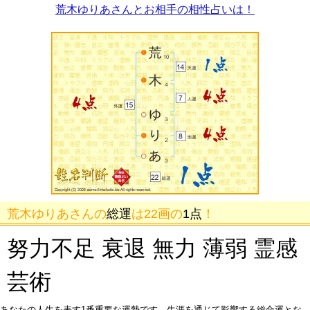
荒木ゆりあさんとお相手の相性占いは！
荒木ゆりあさんの
総運
は22画の
1点
！
努力不足 衰退 無力 薄弱 霊感
芸術
あなたの人生を表す1番重要な運勢です。生涯を通じて影響する総合運とな