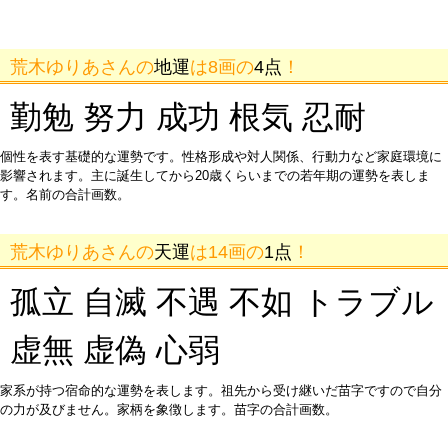
荒木ゆりあさんの
地運
は8画の
4点
！
勤勉 努力 成功 根気 忍耐
個性を表す基礎的な運勢です。性格形成や対人関係、行動力など家庭環境に
影響されます。主に誕生してから20歳くらいまでの若年期の運勢を表しま
す。名前の合計画数。
荒木ゆりあさんの
天運
は14画の
1点
！
孤立 自滅 不遇 不如 トラブル
虚無 虚偽 心弱
家系が持つ宿命的な運勢を表します。祖先から受け継いだ苗字ですので自分
の力が及びません。家柄を象徴します。苗字の合計画数。