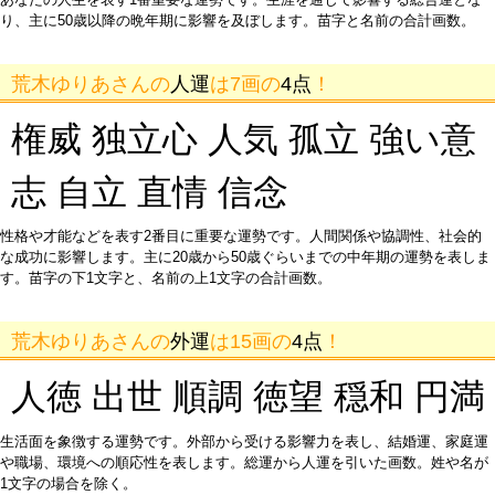
り、主に50歳以降の晩年期に影響を及ぼします。苗字と名前の合計画数。
荒木ゆりあさんの
人運
は7画の
4点
！
権威 独立心 人気 孤立 強い意
志 自立 直情 信念
性格や才能などを表す2番目に重要な運勢です。人間関係や協調性、社会的
な成功に影響します。主に20歳から50歳ぐらいまでの中年期の運勢を表しま
す。苗字の下1文字と、名前の上1文字の合計画数。
荒木ゆりあさんの
外運
は15画の
4点
！
人徳 出世 順調 徳望 穏和 円満
生活面を象徴する運勢です。外部から受ける影響力を表し、結婚運、家庭運
や職場、環境への順応性を表します。総運から人運を引いた画数。姓や名が
1文字の場合を除く。