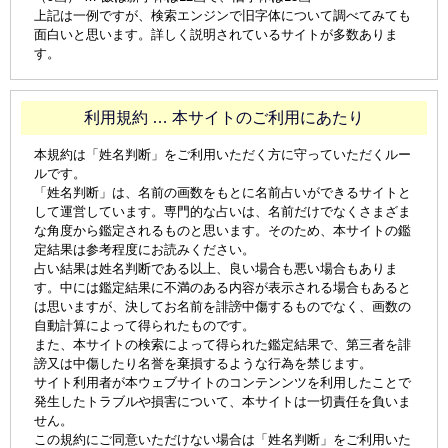
上記は一例ですが、検索エンジンで旧字体について調べてみても
面白いと思います。詳しく説明されているサイトが多数ありま
す。
利用規約 … 本サイトのご利用にあたり
本規約は「姓名判断」をご利用いただく方に守っていただくルー
ルです。
「姓名判断」は、名前の画数をもとに名前占いができるサイトと
して運営しています。専門的な占いは、名前だけでなくさまざま
な角度から鑑定されるものと思います。そのため、本サイトの鑑
定結果は参考程度にお読みください。
占い結果は姓名判断である以上、良い場合も悪い場合もありま
す。中には鑑定結果に不満のある内容が表示される場合もあると
は思いますが、決してお名前を誹謗中傷するものでなく、画数の
自動計算によって得られたものです。
また、本サイトの検索によって得られた鑑定結果で、第三者を誹
謗又は中傷したり名誉を棄損するような行為を禁じます。
サイト利用者が本ウェブサイトのコンテンンツを利用したことで
発生したトラブルや損害について、本サイトは一切責任を負いま
せん。
この規約にご同意いただけない場合は「姓名判断」をご利用いた