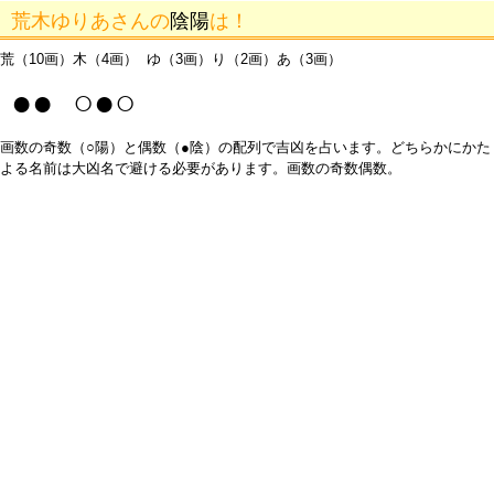
荒木ゆりあさんの
陰陽
は！
荒（10画）木（4画） ゆ（3画）り（2画）あ（3画）
●● ○●○
画数の奇数（○陽）と偶数（●陰）の配列で吉凶を占います。どちらかにかた
よる名前は大凶名で避ける必要があります。画数の奇数偶数。