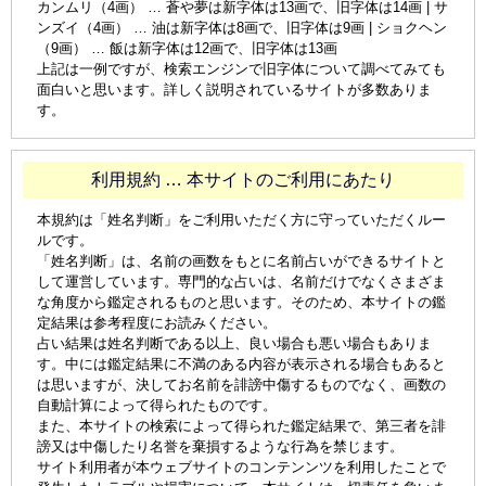
カンムリ（4画） … 蒼や夢は新字体は13画で、旧字体は14画 | サ
ンズイ（4画） … 油は新字体は8画で、旧字体は9画 | ショクヘン
（9画） … 飯は新字体は12画で、旧字体は13画
上記は一例ですが、検索エンジンで旧字体について調べてみても
面白いと思います。詳しく説明されているサイトが多数ありま
す。
利用規約 … 本サイトのご利用にあたり
本規約は「姓名判断」をご利用いただく方に守っていただくルー
ルです。
「姓名判断」は、名前の画数をもとに名前占いができるサイトと
して運営しています。専門的な占いは、名前だけでなくさまざま
な角度から鑑定されるものと思います。そのため、本サイトの鑑
定結果は参考程度にお読みください。
占い結果は姓名判断である以上、良い場合も悪い場合もありま
す。中には鑑定結果に不満のある内容が表示される場合もあると
は思いますが、決してお名前を誹謗中傷するものでなく、画数の
自動計算によって得られたものです。
また、本サイトの検索によって得られた鑑定結果で、第三者を誹
謗又は中傷したり名誉を棄損するような行為を禁じます。
サイト利用者が本ウェブサイトのコンテンンツを利用したことで