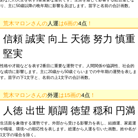
り、主に50歳以降の晩年期に影響を及ぼします。苗字と名前の合計画数。
荒木マロンさんの
人運
は6画の
4点
！
信頼 誠実 向上 天徳 努力 慎重
堅実
性格や才能などを表す2番目に重要な運勢です。人間関係や協調性、社会的
な成功に影響します。主に20歳から50歳ぐらいまでの中年期の運勢を表しま
す。苗字の下1文字と、名前の上1文字の合計画数。
荒木マロンさんの
外運
は15画の
4点
！
人徳 出世 順調 徳望 穏和 円満
生活面を象徴する運勢です。外部から受ける影響力を表し、結婚運、家庭運
や職場、環境への順応性を表します。総運から人運を引いた画数。姓や名が
1文字の場合を除く。