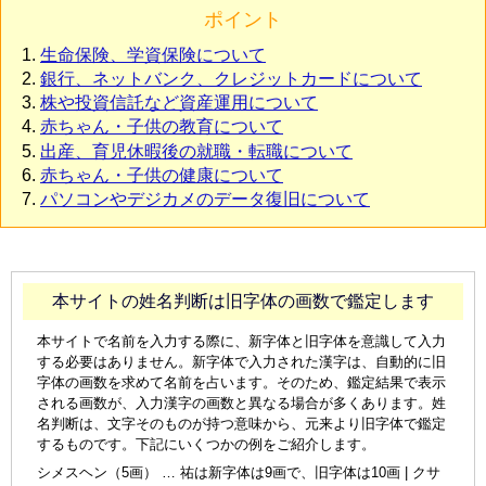
ポイント
生命保険、学資保険について
銀行、ネットバンク、クレジットカードについて
株や投資信託など資産運用について
赤ちゃん・子供の教育について
出産、育児休暇後の就職・転職について
赤ちゃん・子供の健康について
パソコンやデジカメのデータ復旧について
本サイトの姓名判断は旧字体の画数で鑑定します
本サイトで名前を入力する際に、新字体と旧字体を意識して入力
する必要はありません。新字体で入力された漢字は、自動的に旧
字体の画数を求めて名前を占います。そのため、鑑定結果で表示
される画数が、入力漢字の画数と異なる場合が多くあります。姓
名判断は、文字そのものが持つ意味から、元来より旧字体で鑑定
するものです。下記にいくつかの例をご紹介します。
シメスヘン（5画） … 祐は新字体は9画で、旧字体は10画 | クサ