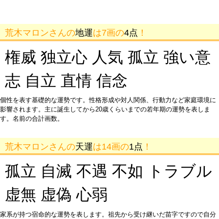
荒木マロンさんの
地運
は7画の
4点
！
権威 独立心 人気 孤立 強い意
志 自立 直情 信念
個性を表す基礎的な運勢です。性格形成や対人関係、行動力など家庭環境に
影響されます。主に誕生してから20歳くらいまでの若年期の運勢を表しま
す。名前の合計画数。
荒木マロンさんの
天運
は14画の
1点
！
孤立 自滅 不遇 不如 トラブル
虚無 虚偽 心弱
家系が持つ宿命的な運勢を表します。祖先から受け継いだ苗字ですので自分