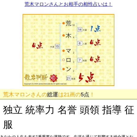
荒木マロンさんとお相手の相性占いは！
荒木マロンさんの
総運
は21画の
5点
！
独立 統率力 名誉 頭領 指導 征
服
あなたの人生を表す1番重要な運勢です。生涯を通じて影響する総合運とな