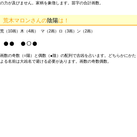
の力が及びません。家柄を象徴します。苗字の合計画数。
荒木マロンさんの
陰陽
は！
荒（10画）木（4画） マ（2画）ロ（3画）ン（2画）
●● ●○●
画数の奇数（○陽）と偶数（●陰）の配列で吉凶を占います。どちらかにかた
よる名前は大凶名で避ける必要があります。画数の奇数偶数。