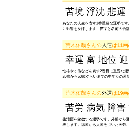
苦境 浮沈 悲運
あなたの人生を表す1番重要な運勢です
に影響を及ぼします。苗字と名前の合
荒木佑哉さんの
人運
は11
幸運 富 地位 
性格や才能などを表す2番目に重要な
20歳から50歳ぐらいまでの中年期の
荒木佑哉さんの
外運
は19
苦労 病気 障害
生活面を象徴する運勢です。外部から
表します。総運から人運を引いた画数。