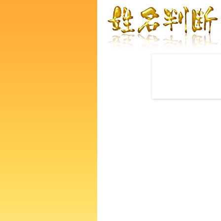
赤ちゃんの名づけ命名
荒木佑哉さんの運勢をズバリ
あなたの人生、性格、生活、