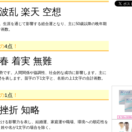
 波乱 楽天 空想
。生涯を通じて影響する総合運となり、主に50歳以降の晩年期
計画数。
画の
4点
！
迎春 着実 無難
運勢です。人間関係や協調性、社会的な成功に影響します。主に
運勢を表します。苗字の下1文字と、名前の上1文字の合計画数。
画の
1点
！
 挫折 知略
受ける影響力を表し、結婚運、家庭運や職場、環境への順応性を
姓や名が1文字の場合を除く。