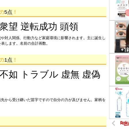
画の
5点
！
 衆望 逆転成功 頭領
成や対人関係、行動力など家庭環境に影響されます。主に誕生し
を表します。名前の合計画数。
画の
1点
！
 不如 トラブル 虚無 虚偽
祖先から受け継いだ苗字ですので自分の力が及びません。家柄を