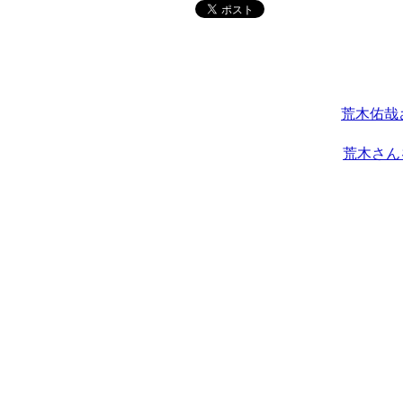
荒木佑哉
荒木さん