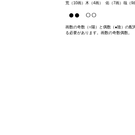
荒（10画）木（4画） 佑（7画）哉（9
●● ○○
画数の奇数（○陽）と偶数（●陰）の配
る必要があります。画数の奇数偶数。