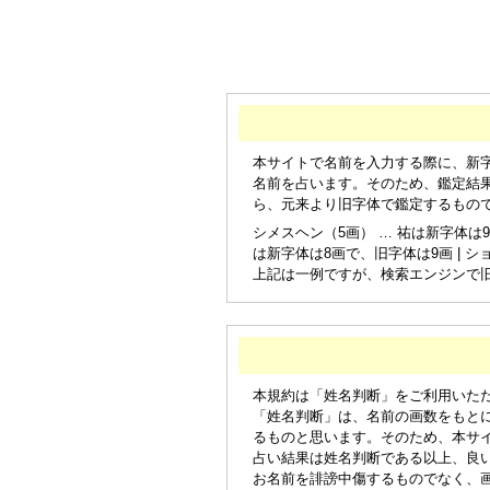
本サイトで名前を入力する際に、新
名前を占います。そのため、鑑定結
ら、元来より旧字体で鑑定するもの
シメスヘン（5画） … 祐は新字体は9
は新字体は8画で、旧字体は9画 | シ
上記は一例ですが、検索エンジンで
本規約は「姓名判断」をご利用いた
「姓名判断」は、名前の画数をもと
るものと思います。そのため、本サ
占い結果は姓名判断である以上、良
お名前を誹謗中傷するものでなく、