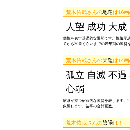
荒木佑哉さんの
地運
は16
人望 成功 大成
個性を表す基礎的な運勢です。性格形
てから20歳くらいまでの若年期の運勢
荒木佑哉さんの
天運
は14
孤立 自滅 不遇
心弱
家系が持つ宿命的な運勢を表します。
象徴します。苗字の合計画数。
荒木佑哉さんの
陰陽
は！