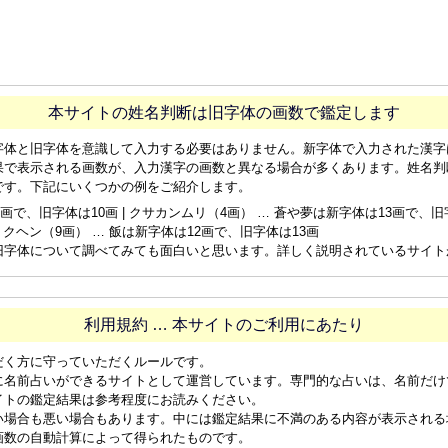
本サイトの姓名判断は旧字体の画数で鑑定します
字体と旧字体を意識して入力する必要はありません。新字体で入力された漢字
果で表示される画数が、入力漢字の画数と異なる場合が多くあります。姓名判
です。下記にいくつかの例をご紹介します。
画で、旧字体は10画 | クサカンムリ（4画） … 蒼や夢は新字体は13画で、旧字体
ョクヘン（9画） … 飯は新字体は12画で、旧字体は13画
旧字体について調べてみても面白いと思います。詳しく説明されているサイト
利用規約 … 本サイトのご利用にあたり
だく方に守っていただくルールです。
に名前占いができるサイトとして運営しています。専門的な占いは、名前だけ
イトの鑑定結果は参考程度にお読みください。
い場合も悪い場合もあります。中には鑑定結果に不満のある内容が表示される
画数の自動計算によって得られたものです。