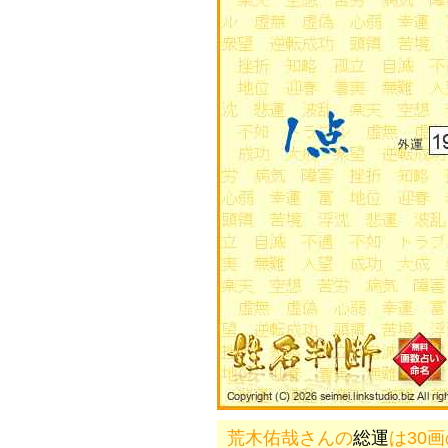
荒木佑哉さんの
総運
は30