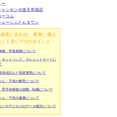
ミー
チャンホンポ楽天市場店
コーコム
チェーンふとんタウン
成長に合わせ、将来に備え
おくと良い7つのポイント
保険、学資保険について
、ネットバンク、クレジットカードに
て
投資信託など資産運用について
ゃん・子供の教育について
、育児休暇後の就職・転職について
ゃん・子供の健康について
コンやデジカメのデータ復旧について