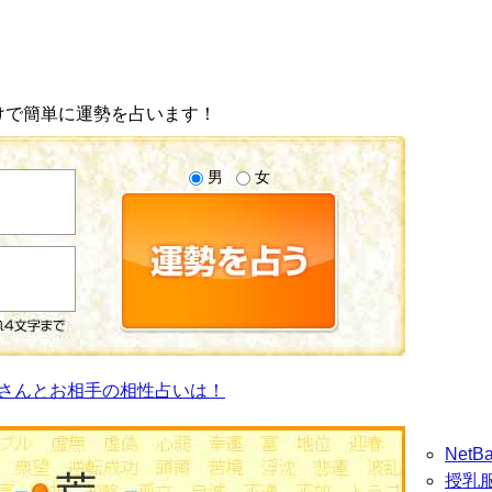
けで簡単に運勢を占います！
男
女
さんとお相手の相性占いは！
Net
授乳