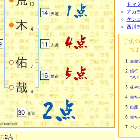
トマ
アカ
ケン
西川
子供の
て
生命
銀行
つい
株や
赤ち
出産
赤ち
パソ
画の
2点
！