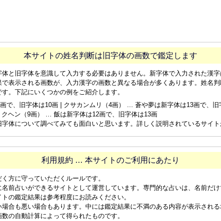
本サイトの姓名判断は旧字体の画数で鑑定します
字体と旧字体を意識して入力する必要はありません。新字体で入力された漢字
果で表示される画数が、入力漢字の画数と異なる場合が多くあります。姓名判
です。下記にいくつかの例をご紹介します。
画で、旧字体は10画 | クサカンムリ（4画） … 蒼や夢は新字体は13画で、旧字体
ョクヘン（9画） … 飯は新字体は12画で、旧字体は13画
旧字体について調べてみても面白いと思います。詳しく説明されているサイト
利用規約 … 本サイトのご利用にあたり
だく方に守っていただくルールです。
に名前占いができるサイトとして運営しています。専門的な占いは、名前だけ
イトの鑑定結果は参考程度にお読みください。
い場合も悪い場合もあります。中には鑑定結果に不満のある内容が表示される
画数の自動計算によって得られたものです。