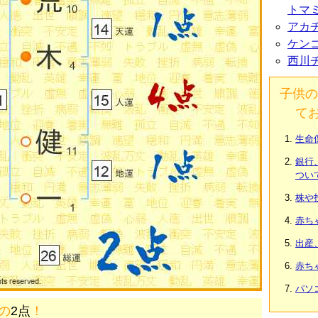
トマ
アカ
ケン
西川
子供の
て
生命
銀行
つい
株や
赤ち
出産
赤ち
パソ
画の
2点
！