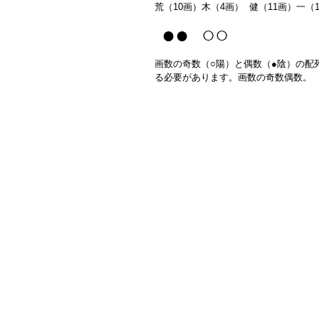
荒（10画）木（4画） 健（11画）一（
●● ○○
画数の奇数（○陽）と偶数（●陰）の配
る必要があります。画数の奇数偶数。