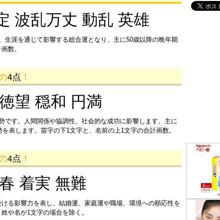
定 波乱万丈 動乱 英雄
。生涯を通じて影響する総合運となり、主に50歳以降の晩年期
計画数。
画の
4点
！
 徳望 穏和 円満
運勢です。人間関係や協調性、社会的な成功に影響します。主に
運勢を表します。苗字の下1文字と、名前の上1文字の合計画数。
画の
4点
！
迎春 着実 無難
受ける影響力を表し、結婚運、家庭運や職場、環境への順応性を
姓や名が1文字の場合を除く。