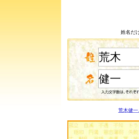
姓名だ
荒木健一