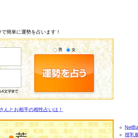
けで簡単に運勢を占います！
男
女
さんとお相手の相性占いは！
Net
授乳