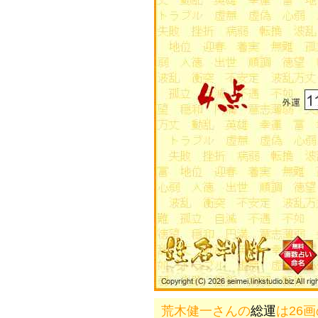
荒木健一さんの
総運
は26