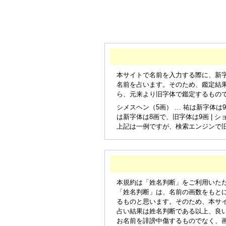
本サイトで名前を入力する際に、新
名前を占います。そのため、鑑定結
ら、元来より旧字体で鑑定するもの
シメスヘン（5画） … 祐は新字体は9
は新字体は8画で、旧字体は9画 | シ
上記は一例ですが、検索エンジンで
本規約は「姓名判断」をご利用いた
「姓名判断」は、名前の画数をもと
るものと思います。そのため、本サ
占い結果は姓名判断である以上、良
お名前を誹謗中傷するものでなく、