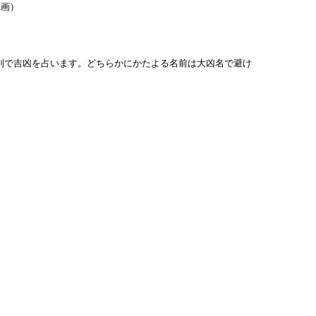
1画）
列で吉凶を占います。どちらかにかたよる名前は大凶名で避け