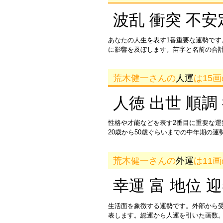
波乱 衝突 不安
あなたの人生を表す1番重要な運勢です
に影響を及ぼします。苗字と名前の合
荒木健一さんの
人運
は15
人徳 出世 順調
性格や才能などを表す2番目に重要な
20歳から50歳ぐらいまでの中年期の
荒木健一さんの
外運
は11
幸運 富 地位 
生活面を象徴する運勢です。外部から
表します。総運から人運を引いた画数。