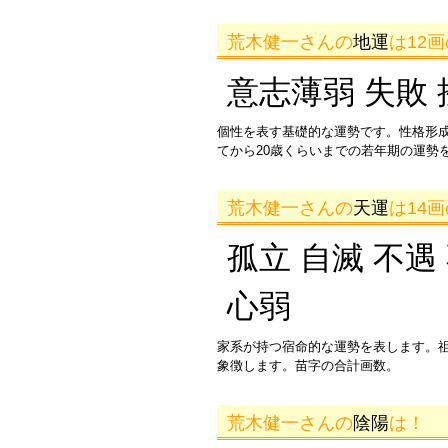
荒木健一さんの
地運
は12
意志薄弱 失敗 
個性を表す基礎的な運勢です。性格形
てから20歳くらいまでの若年期の運勢
荒木健一さんの
天運
は14
孤立 自滅 不遇
心弱
家系が持つ宿命的な運勢を表します。
象徴します。苗字の合計画数。
荒木健一さんの
陰陽
は！