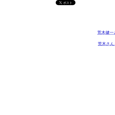
荒木健一
荒木さん