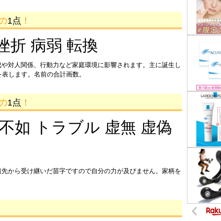
画の
1点
！
挫折 病弱 転換
成や対人関係、行動力など家庭環境に影響されます。主に誕生し
を表します。名前の合計画数。
画の
1点
！
 不如 トラブル 虚無 虚偽
祖先から受け継いだ苗字ですので自分の力が及びません。家柄を