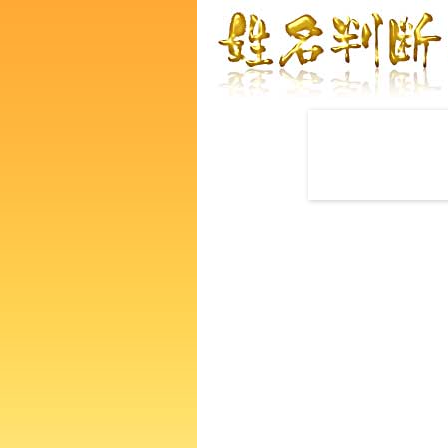
赤ちゃんの名づけ命名
荒木健一さんの運勢をズバリ
あなたの人生、性格、生活、