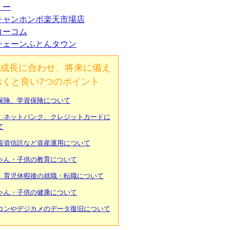
ミー
チャンホンポ楽天市場店
コーコム
チェーンふとんタウン
成長に合わせ、将来に備え
おくと良い7つのポイント
保険、学資保険について
、ネットバンク、クレジットカードに
て
投資信託など資産運用について
ゃん・子供の教育について
、育児休暇後の就職・転職について
ゃん・子供の健康について
コンやデジカメのデータ復旧について