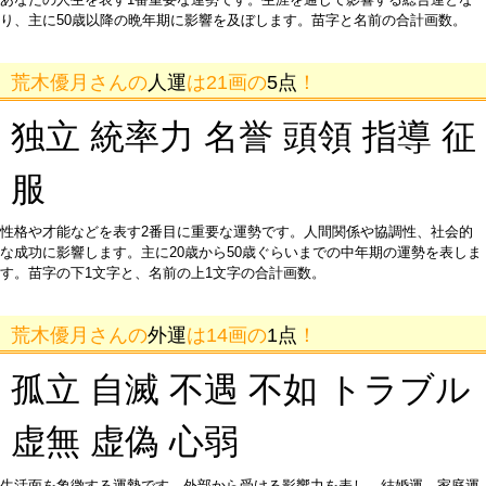
り、主に50歳以降の晩年期に影響を及ぼします。苗字と名前の合計画数。
荒木優月さんの
人運
は21画の
5点
！
独立 統率力 名誉 頭領 指導 征
服
性格や才能などを表す2番目に重要な運勢です。人間関係や協調性、社会的
な成功に影響します。主に20歳から50歳ぐらいまでの中年期の運勢を表しま
す。苗字の下1文字と、名前の上1文字の合計画数。
荒木優月さんの
外運
は14画の
1点
！
孤立 自滅 不遇 不如 トラブル
虚無 虚偽 心弱
生活面を象徴する運勢です。外部から受ける影響力を表し、結婚運、家庭運