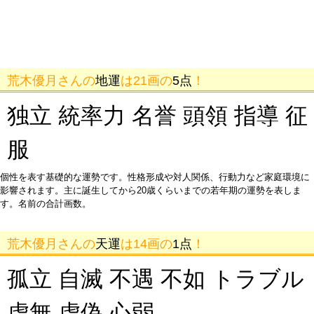
荒木優月さんの
地運
は21画の
5点
！
独立 統率力 名誉 頭領 指導 征
服
個性を表す基礎的な運勢です。性格形成や対人関係、行動力など家庭環境に
影響されます。主に誕生してから20歳くらいまでの若年期の運勢を表しま
す。名前の合計画数。
荒木優月さんの
天運
は14画の
1点
！
孤立 自滅 不遇 不如 トラブル
虚無 虚偽 心弱