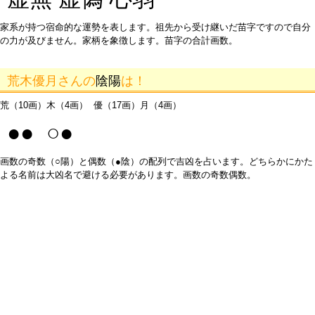
家系が持つ宿命的な運勢を表します。祖先から受け継いだ苗字ですので自分
の力が及びません。家柄を象徴します。苗字の合計画数。
荒木優月さんの
陰陽
は！
荒（10画）木（4画） 優（17画）月（4画）
●● ○●
画数の奇数（○陽）と偶数（●陰）の配列で吉凶を占います。どちらかにかた
よる名前は大凶名で避ける必要があります。画数の奇数偶数。