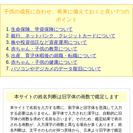
子供の成長に合わせ、将来に備えておくと良い7つの
ポイント
生命保険、学資保険について
銀行、ネットバンク、クレジットカードについて
株や投資信託など資産運用について
赤ちゃん・子供の教育について
出産、育児休暇後の就職・転職について
赤ちゃん・子供の健康について
パソコンやデジカメのデータ復旧について
本サイトの姓名判断は旧字体の画数で鑑定します
本サイトで名前を入力する際に、新字体と旧字体を意識して入力
する必要はありません。新字体で入力された漢字は、自動的に旧
字体の画数を求めて名前を占います。そのため、鑑定結果で表示
される画数が、入力漢字の画数と異なる場合が多くあります。姓
名判断は、文字そのものが持つ意味から、元来より旧字体で鑑定