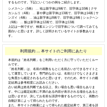
するものです。下記にいくつかの例をご紹介します。
シメスヘン（5画） … 祐は新字体は9画で、旧字体は10画 | クサ
カンムリ（4画） … 蒼や夢は新字体は13画で、旧字体は14画 | サ
ンズイ（4画） … 油は新字体は8画で、旧字体は9画 | ショクヘン
（9画） … 飯は新字体は12画で、旧字体は13画
上記は一例ですが、検索エンジンで旧字体について調べてみても
面白いと思います。詳しく説明されているサイトが多数ありま
す。
利用規約 … 本サイトのご利用にあたり
本規約は「姓名判断」をご利用いただく方に守っていただくルー
ルです。
「姓名判断」は、名前の画数をもとに名前占いができるサイトと
して運営しています。専門的な占いは、名前だけでなくさまざま
な角度から鑑定されるものと思います。そのため、本サイトの鑑
定結果は参考程度にお読みください。
占い結果は姓名判断である以上、良い場合も悪い場合もありま
す。中には鑑定結果に不満のある内容が表示される場合もあると
は思いますが、決してお名前を誹謗中傷するものでなく、画数の
自動計算によって得られたものです。
また、本サイトの検索によって得られた鑑定結果で、第三者を誹