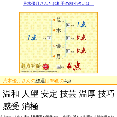
荒木優月さんとお相手の相性占いは！
荒木優月さんの
総運
は35画の
4点
！
温和 人望 安定 技芸 温厚 技巧
感受 消極
あなたの人生を表す1番重要な運勢です。生涯を通じて影響する総合運とな