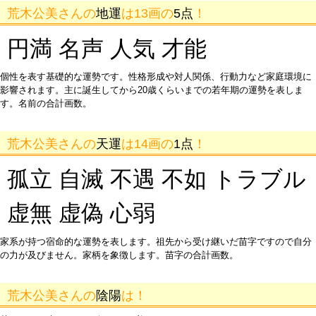
荒木公美さんの
地運
は13画の
5点
！
円満 名声 人気 才能
個性を表す基礎的な運勢です。性格形成や対人関係、行動力など家庭環境に
影響されます。主に誕生してから20歳くらいまでの若年期の運勢を表しま
す。名前の合計画数。
荒木公美さんの
天運
は14画の
1点
！
孤立 自滅 不遇 不如 トラブル
虚無 虚偽 心弱
家系が持つ宿命的な運勢を表します。祖先から受け継いだ苗字ですので自分
の力が及びません。家柄を象徴します。苗字の合計画数。
荒木公美さんの
陰陽
は！