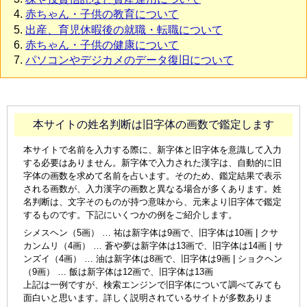
赤ちゃん・子供の教育について
出産、育児休暇後の就職・転職について
赤ちゃん・子供の健康について
パソコンやデジカメのデータ復旧について
本サイトの姓名判断は旧字体の画数で鑑定します
本サイトで名前を入力する際に、新字体と旧字体を意識して入力
する必要はありません。新字体で入力された漢字は、自動的に旧
字体の画数を求めて名前を占います。そのため、鑑定結果で表示
される画数が、入力漢字の画数と異なる場合が多くあります。姓
名判断は、文字そのものが持つ意味から、元来より旧字体で鑑定
するものです。下記にいくつかの例をご紹介します。
シメスヘン（5画） … 祐は新字体は9画で、旧字体は10画 | クサ
カンムリ（4画） … 蒼や夢は新字体は13画で、旧字体は14画 | サ
ンズイ（4画） … 油は新字体は8画で、旧字体は9画 | ショクヘン
（9画） … 飯は新字体は12画で、旧字体は13画
上記は一例ですが、検索エンジンで旧字体について調べてみても
面白いと思います。詳しく説明されているサイトが多数ありま