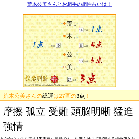
荒木公美さんとお相手の相性占いは！
荒木公美さんの
総運
は27画の
3点
！
摩擦 孤立 受難 頭脳明晰 猛進
強情
あなたの人生を表す1番重要な運勢です。生涯を通じて影響する総合運とな