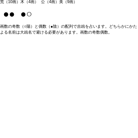
荒（10画）木（4画） 公（4画）美（9画）
●● ●○
画数の奇数（○陽）と偶数（●陰）の配列で吉凶を占います。どちらかにかた
よる名前は大凶名で避ける必要があります。画数の奇数偶数。