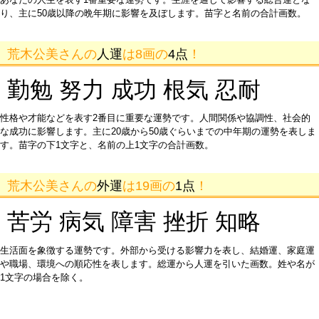
り、主に50歳以降の晩年期に影響を及ぼします。苗字と名前の合計画数。
荒木公美さんの
人運
は8画の
4点
！
勤勉 努力 成功 根気 忍耐
性格や才能などを表す2番目に重要な運勢です。人間関係や協調性、社会的
な成功に影響します。主に20歳から50歳ぐらいまでの中年期の運勢を表しま
す。苗字の下1文字と、名前の上1文字の合計画数。
荒木公美さんの
外運
は19画の
1点
！
苦労 病気 障害 挫折 知略
生活面を象徴する運勢です。外部から受ける影響力を表し、結婚運、家庭運
や職場、環境への順応性を表します。総運から人運を引いた画数。姓や名が
1文字の場合を除く。