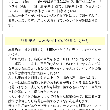
カンムリ（4画） … 蒼や夢は新字体は13画で、旧字体は14画 | サ
ンズイ（4画） … 油は新字体は8画で、旧字体は9画 | ショクヘン
（9画） … 飯は新字体は12画で、旧字体は13画
上記は一例ですが、検索エンジンで旧字体について調べてみても
面白いと思います。詳しく説明されているサイトが多数ありま
す。
利用規約 … 本サイトのご利用にあたり
本規約は「姓名判断」をご利用いただく方に守っていただくルー
ルです。
「姓名判断」は、名前の画数をもとに名前占いができるサイトと
して運営しています。専門的な占いは、名前だけでなくさまざま
な角度から鑑定されるものと思います。そのため、本サイトの鑑
定結果は参考程度にお読みください。
占い結果は姓名判断である以上、良い場合も悪い場合もありま
す。中には鑑定結果に不満のある内容が表示される場合もあると
は思いますが、決してお名前を誹謗中傷するものでなく、画数の
自動計算によって得られたものです。
また、本サイトの検索によって得られた鑑定結果で、第三者を誹
謗又は中傷したり名誉を棄損するような行為を禁じます。
サイト利用者が本ウェブサイトのコンテンンツを利用したことで