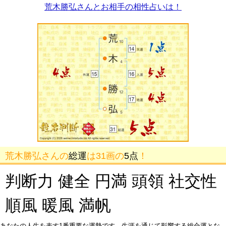
荒木勝弘さんとお相手の相性占いは！
荒木勝弘さんの
総運
は31画の
5点
！
判断力 健全 円満 頭領 社交性
順風 暖風 満帆
あなたの人生を表す1番重要な運勢です。生涯を通じて影響する総合運とな