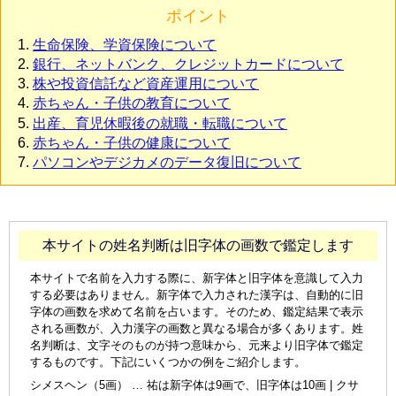
ポイント
生命保険、学資保険について
銀行、ネットバンク、クレジットカードについて
株や投資信託など資産運用について
赤ちゃん・子供の教育について
出産、育児休暇後の就職・転職について
赤ちゃん・子供の健康について
パソコンやデジカメのデータ復旧について
本サイトの姓名判断は旧字体の画数で鑑定します
本サイトで名前を入力する際に、新字体と旧字体を意識して入力
する必要はありません。新字体で入力された漢字は、自動的に旧
字体の画数を求めて名前を占います。そのため、鑑定結果で表示
される画数が、入力漢字の画数と異なる場合が多くあります。姓
名判断は、文字そのものが持つ意味から、元来より旧字体で鑑定
するものです。下記にいくつかの例をご紹介します。
シメスヘン（5画） … 祐は新字体は9画で、旧字体は10画 | クサ