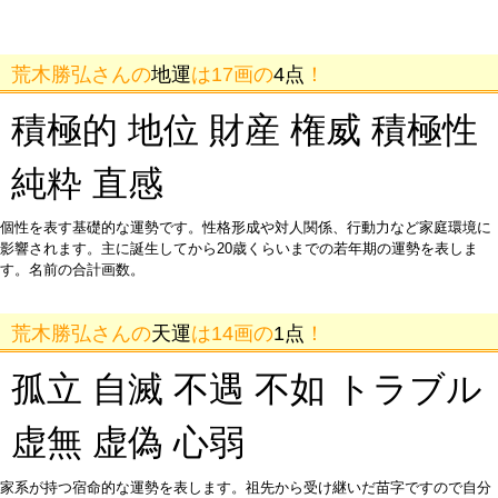
荒木勝弘さんの
地運
は17画の
4点
！
積極的 地位 財産 権威 積極性
純粋 直感
個性を表す基礎的な運勢です。性格形成や対人関係、行動力など家庭環境に
影響されます。主に誕生してから20歳くらいまでの若年期の運勢を表しま
す。名前の合計画数。
荒木勝弘さんの
天運
は14画の
1点
！
孤立 自滅 不遇 不如 トラブル
虚無 虚偽 心弱
家系が持つ宿命的な運勢を表します。祖先から受け継いだ苗字ですので自分