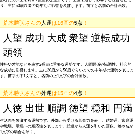
り、主に50歳以降の晩年期に影響を及ぼします。苗字と名前の合計画数。
荒木勝弘さんの
人運
は16画の
5点
！
人望 成功 大成 衆望 逆転成功
頭領
性格や才能などを表す2番目に重要な運勢です。人間関係や協調性、社会的
な成功に影響します。主に20歳から50歳ぐらいまでの中年期の運勢を表しま
す。苗字の下1文字と、名前の上1文字の合計画数。
荒木勝弘さんの
外運
は15画の
4点
！
人徳 出世 順調 徳望 穏和 円満
生活面を象徴する運勢です。外部から受ける影響力を表し、結婚運、家庭運
や職場、環境への順応性を表します。総運から人運を引いた画数。姓や名が
1文字の場合を除く。