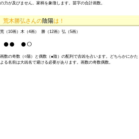
の力が及びません。家柄を象徴します。苗字の合計画数。
荒木勝弘さんの
陰陽
は！
荒（10画）木（4画） 勝（12画）弘（5画）
●● ●○
画数の奇数（○陽）と偶数（●陰）の配列で吉凶を占います。どちらかにかた
よる名前は大凶名で避ける必要があります。画数の奇数偶数。