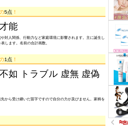
画の
5点
！
 才能
成や対人関係、行動力など家庭環境に影響されます。主に誕生し
を表します。名前の合計画数。
画の
1点
！
 不如 トラブル 虚無 虚偽
祖先から受け継いだ苗字ですので自分の力が及びません。家柄を