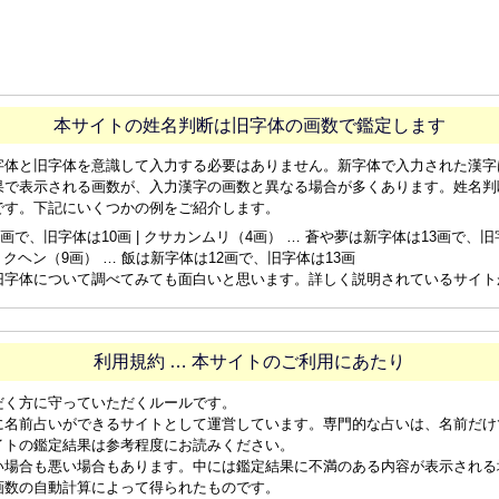
本サイトの姓名判断は旧字体の画数で鑑定します
字体と旧字体を意識して入力する必要はありません。新字体で入力された漢字
果で表示される画数が、入力漢字の画数と異なる場合が多くあります。姓名判
です。下記にいくつかの例をご紹介します。
画で、旧字体は10画 | クサカンムリ（4画） … 蒼や夢は新字体は13画で、旧字体
ョクヘン（9画） … 飯は新字体は12画で、旧字体は13画
旧字体について調べてみても面白いと思います。詳しく説明されているサイト
利用規約 … 本サイトのご利用にあたり
だく方に守っていただくルールです。
に名前占いができるサイトとして運営しています。専門的な占いは、名前だけ
イトの鑑定結果は参考程度にお読みください。
い場合も悪い場合もあります。中には鑑定結果に不満のある内容が表示される
画数の自動計算によって得られたものです。