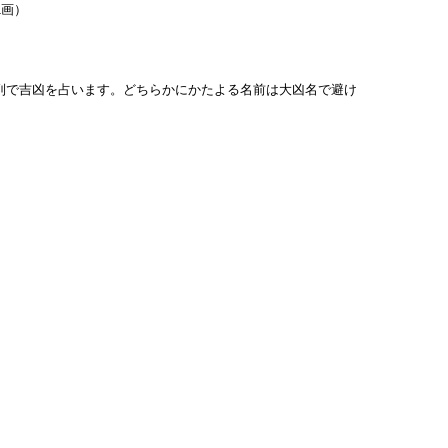
1画）
列で吉凶を占います。どちらかにかたよる名前は大凶名で避け