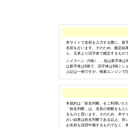
本サイトで名前を入力する際に、新
名前を占います。そのため、鑑定結
ら、元来より旧字体で鑑定するもの
シメスヘン（5画） … 祐は新字体は9
は新字体は8画で、旧字体は9画 | シ
上記は一例ですが、検索エンジンで
本規約は「姓名判断」をご利用いた
「姓名判断」は、名前の画数をもと
るものと思います。そのため、本サ
占い結果は姓名判断である以上、良
お名前を誹謗中傷するものでなく、