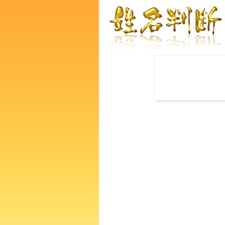
赤ちゃんの名づけ命名
荒木博一さんの運勢をズバリ
あなたの人生、性格、生活、