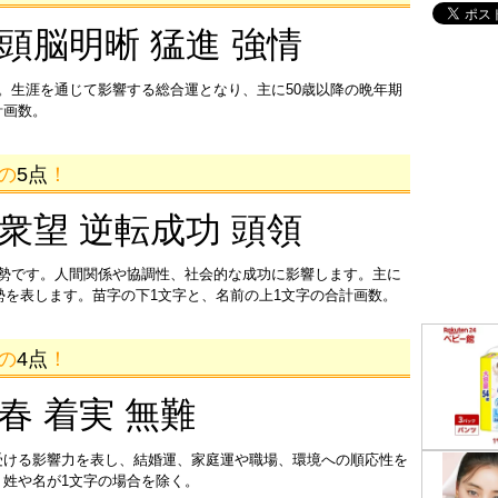
 頭脳明晰 猛進 強情
。生涯を通じて影響する総合運となり、主に50歳以降の晩年期
計画数。
画の
5点
！
 衆望 逆転成功 頭領
運勢です。人間関係や協調性、社会的な成功に影響します。主に
運勢を表します。苗字の下1文字と、名前の上1文字の合計画数。
画の
4点
！
迎春 着実 無難
受ける影響力を表し、結婚運、家庭運や職場、環境への順応性を
姓や名が1文字の場合を除く。