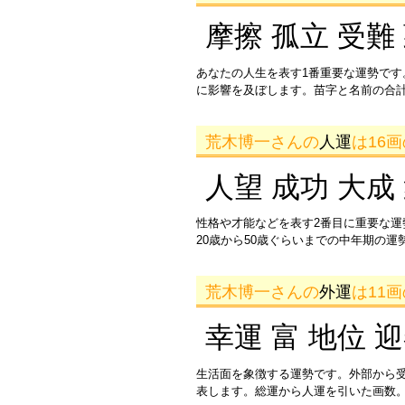
摩擦 孤立 受難
あなたの人生を表す1番重要な運勢です
に影響を及ぼします。苗字と名前の合
荒木博一さんの
人運
は16
人望 成功 大成
性格や才能などを表す2番目に重要な
20歳から50歳ぐらいまでの中年期の
荒木博一さんの
外運
は11
幸運 富 地位 
生活面を象徴する運勢です。外部から
表します。総運から人運を引いた画数。