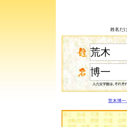
姓名だ
荒木博一