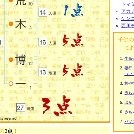
トマ
アカ
ケン
西川
子供の
て
生命
銀行
つい
株や
赤ち
出産
赤ち
パソ
画の
3点
！