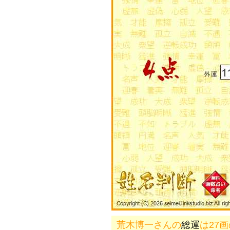
荒木博一さんの
総運
は27