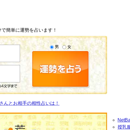
けで簡単に運勢を占います！
男
女
さんとお相手の相性占いは！
Net
授乳