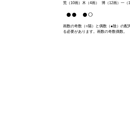
荒（10画）木（4画） 博（12画）一（
●● ●○
画数の奇数（○陽）と偶数（●陰）の配
る必要があります。画数の奇数偶数。