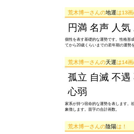
荒木博一さんの
地運
は13
円満 名声 人気
個性を表す基礎的な運勢です。性格形
てから20歳くらいまでの若年期の運勢
荒木博一さんの
天運
は14
孤立 自滅 不遇
心弱
家系が持つ宿命的な運勢を表します。
象徴します。苗字の合計画数。
荒木博一さんの
陰陽
は！