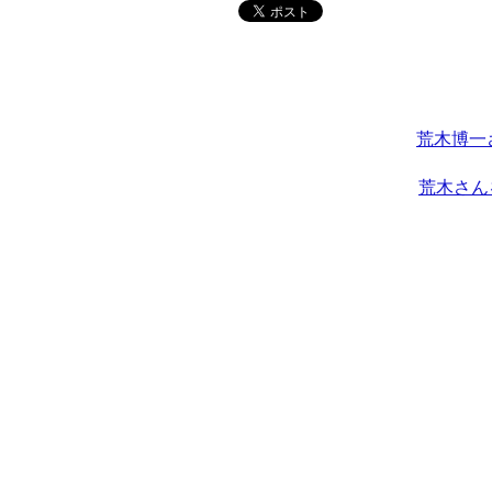
荒木博一
荒木さん