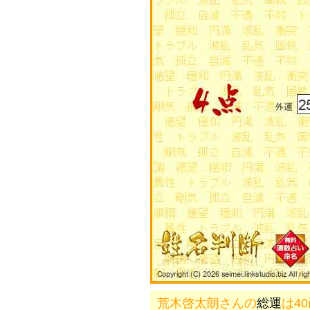
荒木啓太朗さんの
総運
は4