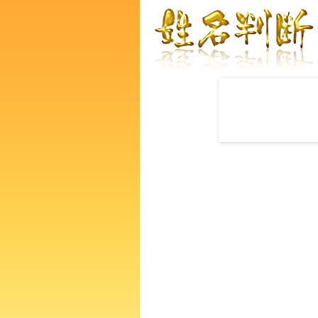
赤ちゃんの名づけ命名
荒木啓太朗さんの運勢をズバ
るあなたの人生、性格、生活