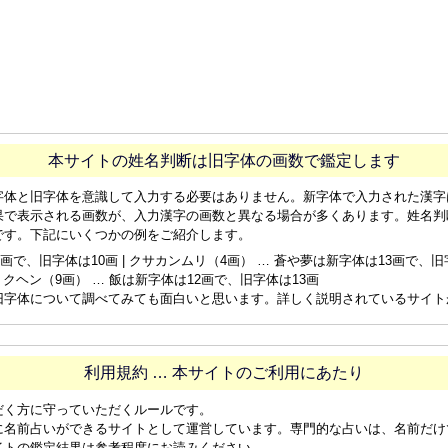
本サイトの姓名判断は旧字体の画数で鑑定します
字体と旧字体を意識して入力する必要はありません。新字体で入力された漢字
果で表示される画数が、入力漢字の画数と異なる場合が多くあります。姓名判
です。下記にいくつかの例をご紹介します。
画で、旧字体は10画 | クサカンムリ（4画） … 蒼や夢は新字体は13画で、旧字体
ョクヘン（9画） … 飯は新字体は12画で、旧字体は13画
旧字体について調べてみても面白いと思います。詳しく説明されているサイト
利用規約 … 本サイトのご利用にあたり
だく方に守っていただくルールです。
に名前占いができるサイトとして運営しています。専門的な占いは、名前だけ
イトの鑑定結果は参考程度にお読みください。