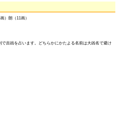
4画）朗（11画）
列で吉凶を占います。どちらかにかたよる名前は大凶名で避け