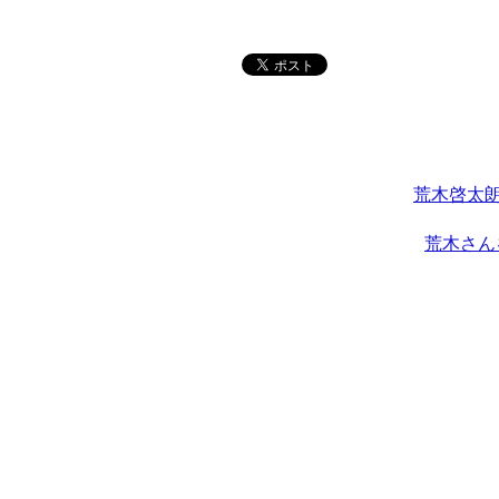
荒木啓太朗
荒木さん