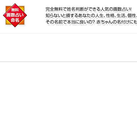
に
リ鑑定！名前が持つ運勢から無料で姓名判断ができる人
、個性、宿命をズバッと的中！