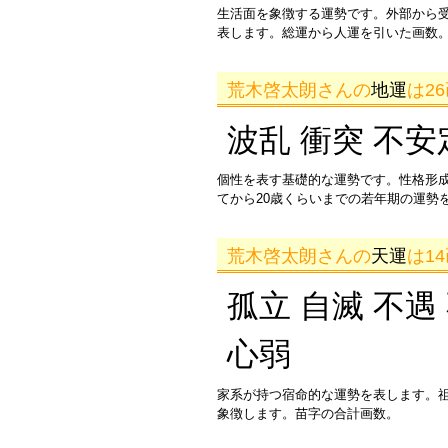
生活面を象徴する運勢です。外部から
表します。総運から人運を引いた画数。
荒木啓太朗さんの
地運
は2
波乱 衝突 不安
個性を表す基礎的な運勢です。性格形
てから20歳くらいまでの若年期の運勢
荒木啓太朗さんの
天運
は1
孤立 自滅 不遇
心弱
家系が持つ宿命的な運勢を表します。
象徴します。苗字の合計画数。