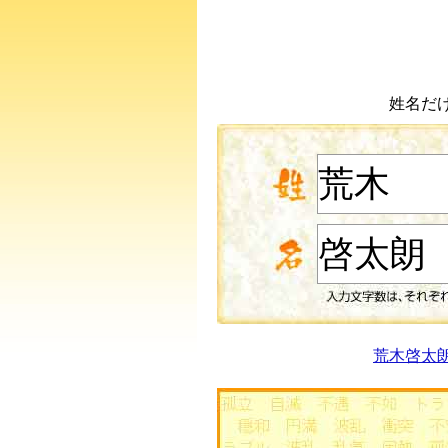
姓名だ
荒木啓太