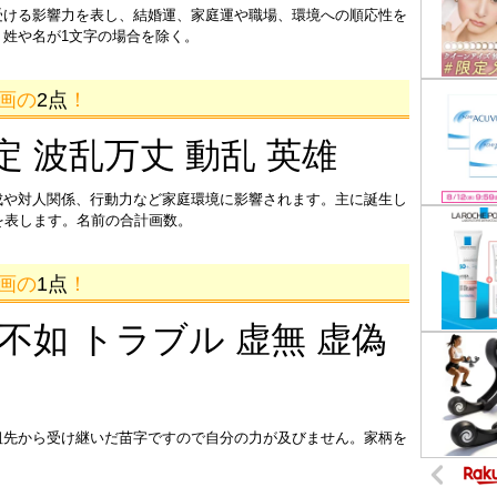
受ける影響力を表し、結婚運、家庭運や職場、環境への順応性を
姓や名が1文字の場合を除く。
6画の
2点
！
定 波乱万丈 動乱 英雄
成や対人関係、行動力など家庭環境に影響されます。主に誕生し
を表します。名前の合計画数。
4画の
1点
！
 不如 トラブル 虚無 虚偽
祖先から受け継いだ苗字ですので自分の力が及びません。家柄を