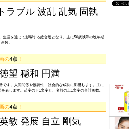
トラブル 波乱 乱気 固執
。生涯を通じて影響する総合運となり、主に50歳以降の晩年期
計画数。
5画の
4点
！
 徳望 穏和 円満
運勢です。人間関係や協調性、社会的な成功に影響します。主に
運勢を表します。苗字の下1文字と、名前の上1文字の合計画数。
5画の
4点
！
 英敏 発展 自立 剛気