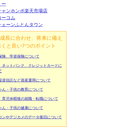
ミー
チャンホンポ楽天市場店
コーコム
チェーンふとんタウン
成長に合わせ、将来に備え
おくと良い7つのポイント
保険、学資保険について
、ネットバンク、クレジットカードに
て
投資信託など資産運用について
ゃん・子供の教育について
、育児休暇後の就職・転職について
ゃん・子供の健康について
コンやデジカメのデータ復旧について