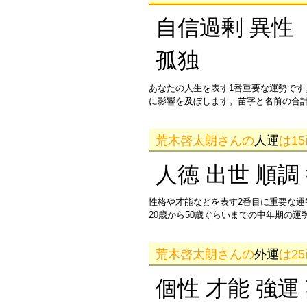
自信過剰 異性 
孤独
あなたの人生を表す1番重要な運勢です
に影響を及ぼします。苗字と名前の合
荒木啓太朗さんの
人運
は1
人徳 出世 順調
性格や才能などを表す2番目に重要な
20歳から50歳ぐらいまでの中年期の
荒木啓太朗さんの
外運
は2
個性 才能 強運