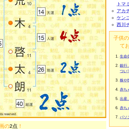
トマ
アカ
ケン
西川
子供の
て
生命
銀行
つい
株や
赤ち
出産
赤ち
パソ
0画の
2点
！