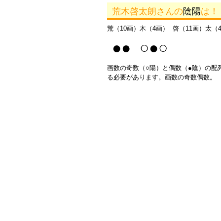
荒木啓太朗さんの
陰陽
は！
荒（10画）木（4画） 啓（11画）太（
●● ○●○
画数の奇数（○陽）と偶数（●陰）の配
る必要があります。画数の奇数偶数。