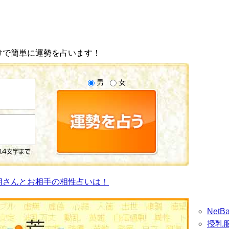
けで簡単に運勢を占います！
男
女
朗さんとお相手の相性占いは！
Net
授乳