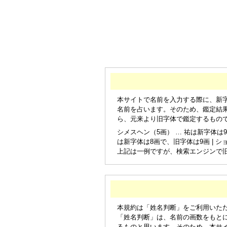
本サイトで名前を入力する際に、新
名前を占います。そのため、鑑定結
ら、元来より旧字体で鑑定するもの
シメスヘン（5画） … 祐は新字体は9
は新字体は8画で、旧字体は9画 | シ
上記は一例ですが、検索エンジンで
本規約は「姓名判断」をご利用いた
「姓名判断」は、名前の画数をもと
るものと思います。そのため、本サ