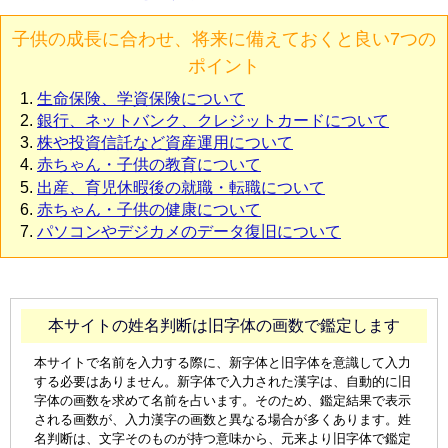
子供の成長に合わせ、将来に備えておくと良い7つの
ポイント
生命保険、学資保険について
銀行、ネットバンク、クレジットカードについて
株や投資信託など資産運用について
赤ちゃん・子供の教育について
出産、育児休暇後の就職・転職について
赤ちゃん・子供の健康について
パソコンやデジカメのデータ復旧について
本サイトの姓名判断は旧字体の画数で鑑定します
本サイトで名前を入力する際に、新字体と旧字体を意識して入力
する必要はありません。新字体で入力された漢字は、自動的に旧
字体の画数を求めて名前を占います。そのため、鑑定結果で表示
される画数が、入力漢字の画数と異なる場合が多くあります。姓
名判断は、文字そのものが持つ意味から、元来より旧字体で鑑定