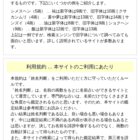
するものです。下記にいくつかの例をご紹介します。
シメスヘン（5画） … 祐は新字体は9画で、旧字体は10画 | クサ
カンムリ（4画） … 蒼や夢は新字体は13画で、旧字体は14画 | サ
ンズイ（4画） … 油は新字体は8画で、旧字体は9画 | ショクヘン
（9画） … 飯は新字体は12画で、旧字体は13画
上記は一例ですが、検索エンジンで旧字体について調べてみても
面白いと思います。詳しく説明されているサイトが多数ありま
す。
利用規約 … 本サイトのご利用にあたり
本規約は「姓名判断」をご利用いただく方に守っていただくルー
ルです。
「姓名判断」は、名前の画数をもとに名前占いができるサイトと
して運営しています。専門的な占いは、名前だけでなくさまざま
な角度から鑑定されるものと思います。そのため、本サイトの鑑
定結果は参考程度にお読みください。
占い結果は姓名判断である以上、良い場合も悪い場合もありま
す。中には鑑定結果に不満のある内容が表示される場合もあると
は思いますが、決してお名前を誹謗中傷するものでなく、画数の
自動計算によって得られたものです。
また、本サイトの検索によって得られた鑑定結果で、第三者を誹