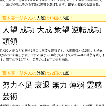
り、主に50歳以降の晩年期に影響を及ぼします。苗字と名前の合計画数。
荒木喜一朗さんの
人運
は16画の
5点
！
人望 成功 大成 衆望 逆転成功
頭領
性格や才能などを表す2番目に重要な運勢です。人間関係や協調性、社会的
な成功に影響します。主に20歳から50歳ぐらいまでの中年期の運勢を表しま
す。苗字の下1文字と、名前の上1文字の合計画数。
荒木喜一朗さんの
外運
は22画の
1点
！
努力不足 衰退 無力 薄弱 霊感
芸術
生活面を象徴する運勢です。外部から受ける影響力を表し、結婚運、家庭運