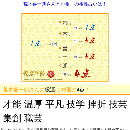
荒木喜一朗さんとお相手の相性占いは！
荒木喜一朗さんの
総運
は38画の
4点
！
才能 温厚 平凡 技学 挫折 技芸
集創 職芸
あなたの人生を表す1番重要な運勢です。生涯を通じて影響する総合運とな