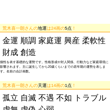
荒木喜一朗さんの
地運
は24画の
5点
！
金運 順調 家庭運 興産 柔軟性
財成 創造
個性を表す基礎的な運勢です。性格形成や対人関係、行動力など家庭環境に
影響されます。主に誕生してから20歳くらいまでの若年期の運勢を表しま
す。名前の合計画数。
荒木喜一朗さんの
天運
は14画の
1点
！
孤立 自滅 不遇 不如 トラブル
虚無 虚偽 心弱