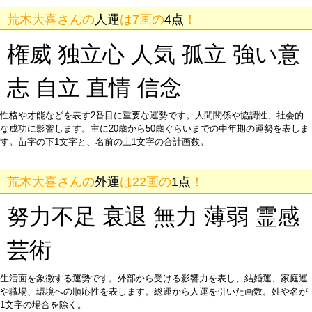
荒木大喜さんの
人運
は7画の
4点
！
権威 独立心 人気 孤立 強い意
志 自立 直情 信念
性格や才能などを表す2番目に重要な運勢です。人間関係や協調性、社会的
な成功に影響します。主に20歳から50歳ぐらいまでの中年期の運勢を表しま
す。苗字の下1文字と、名前の上1文字の合計画数。
荒木大喜さんの
外運
は22画の
1点
！
努力不足 衰退 無力 薄弱 霊感
芸術
生活面を象徴する運勢です。外部から受ける影響力を表し、結婚運、家庭運
や職場、環境への順応性を表します。総運から人運を引いた画数。姓や名が
1文字の場合を除く。