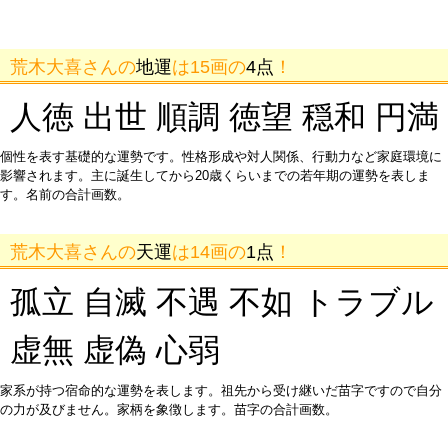
荒木大喜さんの
地運
は15画の
4点
！
人徳 出世 順調 徳望 穏和 円満
個性を表す基礎的な運勢です。性格形成や対人関係、行動力など家庭環境に
影響されます。主に誕生してから20歳くらいまでの若年期の運勢を表しま
す。名前の合計画数。
荒木大喜さんの
天運
は14画の
1点
！
孤立 自滅 不遇 不如 トラブル
虚無 虚偽 心弱
家系が持つ宿命的な運勢を表します。祖先から受け継いだ苗字ですので自分
の力が及びません。家柄を象徴します。苗字の合計画数。