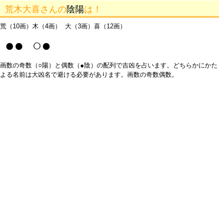
荒木大喜さんの
陰陽
は！
荒（10画）木（4画） 大（3画）喜（12画）
●● ○●
画数の奇数（○陽）と偶数（●陰）の配列で吉凶を占います。どちらかにかた
よる名前は大凶名で避ける必要があります。画数の奇数偶数。