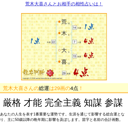
荒木大喜さんとお相手の相性占いは！
荒木大喜さんの
総運
は29画の
4点
！
厳格 才能 完全主義 知謀 参謀
あなたの人生を表す1番重要な運勢です。生涯を通じて影響する総合運とな
り、主に50歳以降の晩年期に影響を及ぼします。苗字と名前の合計画数。