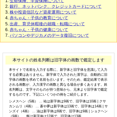
生命保険、学資保険について
銀行、ネットバンク、クレジットカードについて
株や投資信託など資産運用について
赤ちゃん・子供の教育について
出産、育児休暇後の就職・転職について
赤ちゃん・子供の健康について
パソコンやデジカメのデータ復旧について
本サイトの姓名判断は旧字体の画数で鑑定します
本サイトで名前を入力する際に、新字体と旧字体を意識して入力
する必要はありません。新字体で入力された漢字は、自動的に旧
字体の画数を求めて名前を占います。そのため、鑑定結果で表示
される画数が、入力漢字の画数と異なる場合が多くあります。姓
名判断は、文字そのものが持つ意味から、元来より旧字体で鑑定
するものです。下記にいくつかの例をご紹介します。
シメスヘン（5画） … 祐は新字体は9画で、旧字体は10画 | クサ
カンムリ（4画） … 蒼や夢は新字体は13画で、旧字体は14画 | サ
ンズイ（4画） … 油は新字体は8画で、旧字体は9画 | ショクヘン
（9画） … 飯は新字体は12画で、旧字体は13画