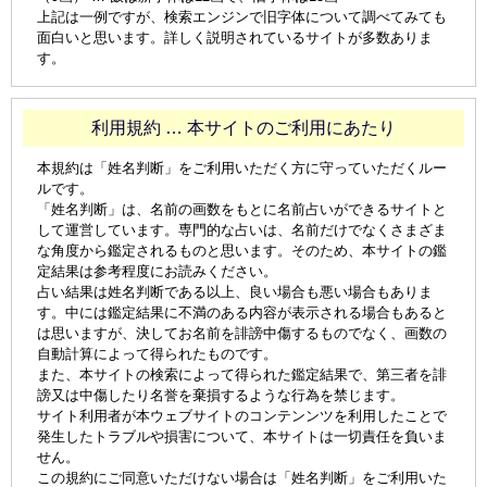
上記は一例ですが、検索エンジンで旧字体について調べてみても
面白いと思います。詳しく説明されているサイトが多数ありま
す。
利用規約 … 本サイトのご利用にあたり
本規約は「姓名判断」をご利用いただく方に守っていただくルー
ルです。
「姓名判断」は、名前の画数をもとに名前占いができるサイトと
して運営しています。専門的な占いは、名前だけでなくさまざま
な角度から鑑定されるものと思います。そのため、本サイトの鑑
定結果は参考程度にお読みください。
占い結果は姓名判断である以上、良い場合も悪い場合もありま
す。中には鑑定結果に不満のある内容が表示される場合もあると
は思いますが、決してお名前を誹謗中傷するものでなく、画数の
自動計算によって得られたものです。
また、本サイトの検索によって得られた鑑定結果で、第三者を誹
謗又は中傷したり名誉を棄損するような行為を禁じます。
サイト利用者が本ウェブサイトのコンテンンツを利用したことで
発生したトラブルや損害について、本サイトは一切責任を負いま
せん。
この規約にご同意いただけない場合は「姓名判断」をご利用いた