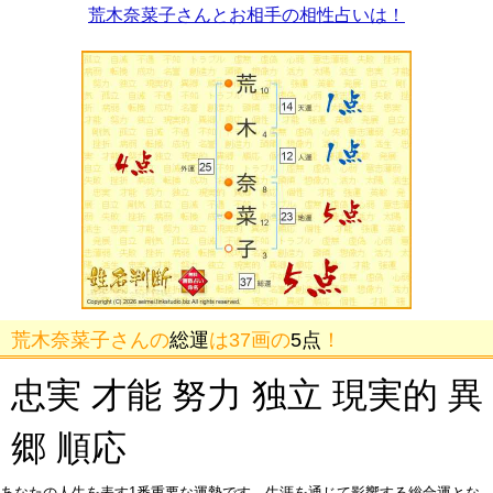
荒木奈菜子さんとお相手の相性占いは！
荒木奈菜子さんの
総運
は37画の
5点
！
忠実 才能 努力 独立 現実的 異
郷 順応
あなたの人生を表す1番重要な運勢です。生涯を通じて影響する総合運とな