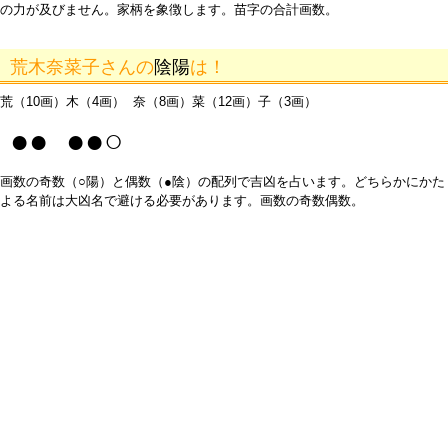
の力が及びません。家柄を象徴します。苗字の合計画数。
荒木奈菜子さんの
陰陽
は！
荒（10画）木（4画） 奈（8画）菜（12画）子（3画）
●● ●●○
画数の奇数（○陽）と偶数（●陰）の配列で吉凶を占います。どちらかにかた
よる名前は大凶名で避ける必要があります。画数の奇数偶数。