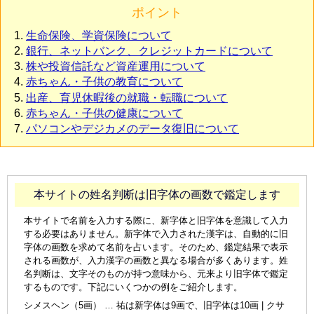
ポイント
生命保険、学資保険について
銀行、ネットバンク、クレジットカードについて
株や投資信託など資産運用について
赤ちゃん・子供の教育について
出産、育児休暇後の就職・転職について
赤ちゃん・子供の健康について
パソコンやデジカメのデータ復旧について
本サイトの姓名判断は旧字体の画数で鑑定します
本サイトで名前を入力する際に、新字体と旧字体を意識して入力
する必要はありません。新字体で入力された漢字は、自動的に旧
字体の画数を求めて名前を占います。そのため、鑑定結果で表示
される画数が、入力漢字の画数と異なる場合が多くあります。姓
名判断は、文字そのものが持つ意味から、元来より旧字体で鑑定
するものです。下記にいくつかの例をご紹介します。
シメスヘン（5画） … 祐は新字体は9画で、旧字体は10画 | クサ