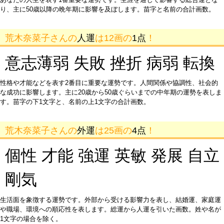
り、主に50歳以降の晩年期に影響を及ぼします。苗字と名前の合計画数。
荒木奈菜子さんの
人運
は12画の
1点
！
意志薄弱 失敗 挫折 病弱 転換
性格や才能などを表す2番目に重要な運勢です。人間関係や協調性、社会的
な成功に影響します。主に20歳から50歳ぐらいまでの中年期の運勢を表しま
す。苗字の下1文字と、名前の上1文字の合計画数。
荒木奈菜子さんの
外運
は25画の
4点
！
個性 才能 強運 英敏 発展 自立
剛気
生活面を象徴する運勢です。外部から受ける影響力を表し、結婚運、家庭運
や職場、環境への順応性を表します。総運から人運を引いた画数。姓や名が
1文字の場合を除く。