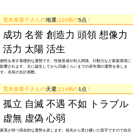
荒木奈菜子さんの
地運
は23画の
5点
！
成功 名誉 創造力 頭領 想像力
活力 太陽 活生
個性を表す基礎的な運勢です。性格形成や対人関係、行動力など家庭環境に
影響されます。主に誕生してから20歳くらいまでの若年期の運勢を表しま
す。名前の合計画数。
荒木奈菜子さんの
天運
は14画の
1点
！
孤立 自滅 不遇 不如 トラブル
虚無 虚偽 心弱
家系が持つ宿命的な運勢を表します。祖先から受け継いだ苗字ですので自分