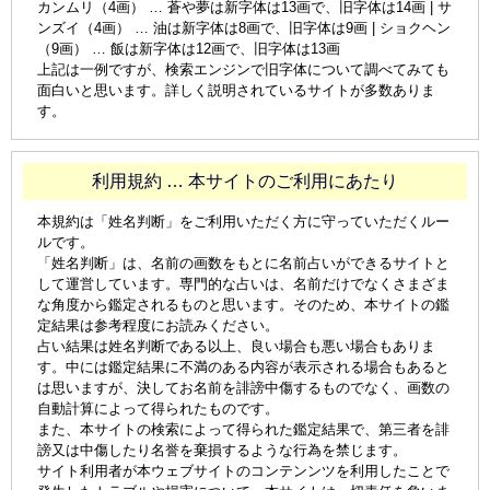
カンムリ（4画） … 蒼や夢は新字体は13画で、旧字体は14画 | サ
ンズイ（4画） … 油は新字体は8画で、旧字体は9画 | ショクヘン
（9画） … 飯は新字体は12画で、旧字体は13画
上記は一例ですが、検索エンジンで旧字体について調べてみても
面白いと思います。詳しく説明されているサイトが多数ありま
す。
利用規約 … 本サイトのご利用にあたり
本規約は「姓名判断」をご利用いただく方に守っていただくルー
ルです。
「姓名判断」は、名前の画数をもとに名前占いができるサイトと
して運営しています。専門的な占いは、名前だけでなくさまざま
な角度から鑑定されるものと思います。そのため、本サイトの鑑
定結果は参考程度にお読みください。
占い結果は姓名判断である以上、良い場合も悪い場合もありま
す。中には鑑定結果に不満のある内容が表示される場合もあると
は思いますが、決してお名前を誹謗中傷するものでなく、画数の
自動計算によって得られたものです。
また、本サイトの検索によって得られた鑑定結果で、第三者を誹
謗又は中傷したり名誉を棄損するような行為を禁じます。
サイト利用者が本ウェブサイトのコンテンンツを利用したことで