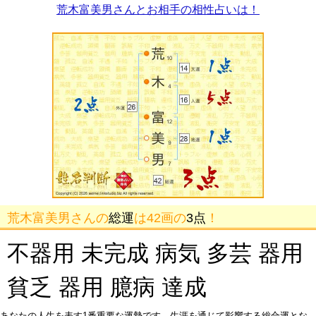
荒木富美男さんとお相手の相性占いは！
荒木富美男さんの
総運
は42画の
3点
！
不器用 未完成 病気 多芸 器用
貧乏 器用 臆病 達成
あなたの人生を表す1番重要な運勢です。生涯を通じて影響する総合運とな