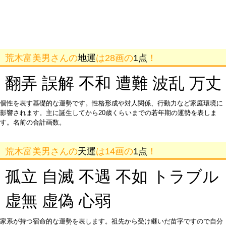
荒木富美男さんの
地運
は28画の
1点
！
翻弄 誤解 不和 遭難 波乱 万丈
個性を表す基礎的な運勢です。性格形成や対人関係、行動力など家庭環境に
影響されます。主に誕生してから20歳くらいまでの若年期の運勢を表しま
す。名前の合計画数。
荒木富美男さんの
天運
は14画の
1点
！
孤立 自滅 不遇 不如 トラブル
虚無 虚偽 心弱
家系が持つ宿命的な運勢を表します。祖先から受け継いだ苗字ですので自分