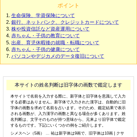
ポイント
生命保険、学資保険について
銀行、ネットバンク、クレジットカードについて
株や投資信託など資産運用について
赤ちゃん・子供の教育について
出産、育児休暇後の就職・転職について
赤ちゃん・子供の健康について
パソコンやデジカメのデータ復旧について
本サイトの姓名判断は旧字体の画数で鑑定します
本サイトで名前を入力する際に、新字体と旧字体を意識して入力
する必要はありません。新字体で入力された漢字は、自動的に旧
字体の画数を求めて名前を占います。そのため、鑑定結果で表示
される画数が、入力漢字の画数と異なる場合が多くあります。姓
名判断は、文字そのものが持つ意味から、元来より旧字体で鑑定
するものです。下記にいくつかの例をご紹介します。
シメスヘン（5画） … 祐は新字体は9画で、旧字体は10画 | クサ