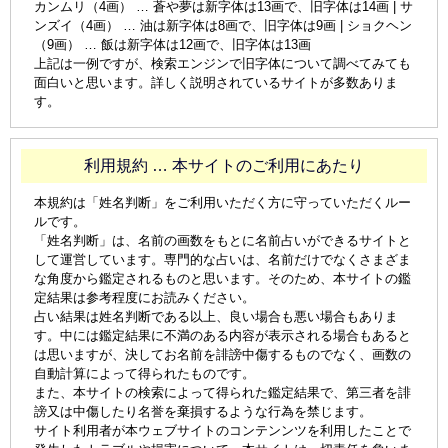
カンムリ（4画） … 蒼や夢は新字体は13画で、旧字体は14画 | サ
ンズイ（4画） … 油は新字体は8画で、旧字体は9画 | ショクヘン
（9画） … 飯は新字体は12画で、旧字体は13画
上記は一例ですが、検索エンジンで旧字体について調べてみても
面白いと思います。詳しく説明されているサイトが多数ありま
す。
利用規約 … 本サイトのご利用にあたり
本規約は「姓名判断」をご利用いただく方に守っていただくルー
ルです。
「姓名判断」は、名前の画数をもとに名前占いができるサイトと
して運営しています。専門的な占いは、名前だけでなくさまざま
な角度から鑑定されるものと思います。そのため、本サイトの鑑
定結果は参考程度にお読みください。
占い結果は姓名判断である以上、良い場合も悪い場合もありま
す。中には鑑定結果に不満のある内容が表示される場合もあると
は思いますが、決してお名前を誹謗中傷するものでなく、画数の
自動計算によって得られたものです。
また、本サイトの検索によって得られた鑑定結果で、第三者を誹
謗又は中傷したり名誉を棄損するような行為を禁じます。
サイト利用者が本ウェブサイトのコンテンンツを利用したことで