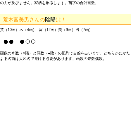
の力が及びません。家柄を象徴します。苗字の合計画数。
荒木富美男さんの
陰陽
は！
荒（10画）木（4画） 富（12画）美（9画）男（7画）
●● ●○○
画数の奇数（○陽）と偶数（●陰）の配列で吉凶を占います。どちらかにかた
よる名前は大凶名で避ける必要があります。画数の奇数偶数。