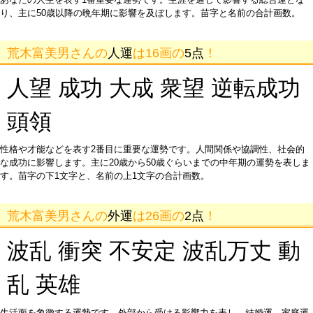
り、主に50歳以降の晩年期に影響を及ぼします。苗字と名前の合計画数。
荒木富美男さんの
人運
は16画の
5点
！
人望 成功 大成 衆望 逆転成功
頭領
性格や才能などを表す2番目に重要な運勢です。人間関係や協調性、社会的
な成功に影響します。主に20歳から50歳ぐらいまでの中年期の運勢を表しま
す。苗字の下1文字と、名前の上1文字の合計画数。
荒木富美男さんの
外運
は26画の
2点
！
波乱 衝突 不安定 波乱万丈 動
乱 英雄
生活面を象徴する運勢です。外部から受ける影響力を表し、結婚運、家庭運