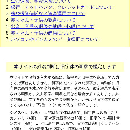
生命保険、学資保険について
銀行、ネットバンク、クレジットカードについて
株や投資信託など資産運用について
赤ちゃん・子供の教育について
出産、育児休暇後の就職・転職について
赤ちゃん・子供の健康について
パソコンやデジカメのデータ復旧について
本サイトの姓名判断は旧字体の画数で鑑定します
本サイトで名前を入力する際に、新字体と旧字体を意識して入力
する必要はありません。新字体で入力された漢字は、自動的に旧
字体の画数を求めて名前を占います。そのため、鑑定結果で表示
される画数が、入力漢字の画数と異なる場合が多くあります。姓
名判断は、文字そのものが持つ意味から、元来より旧字体で鑑定
するものです。下記にいくつかの例をご紹介します。
シメスヘン（5画） … 祐は新字体は9画で、旧字体は10画 | クサ
カンムリ（4画） … 蒼や夢は新字体は13画で、旧字体は14画 | サ
ンズイ（4画） … 油は新字体は8画で、旧字体は9画 | ショクヘン
（9画） … 飯は新字体は12画で、旧字体は13画