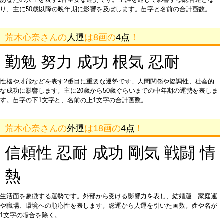
り、主に50歳以降の晩年期に影響を及ぼします。苗字と名前の合計画数。
荒木心奈さんの
人運
は8画の
4点
！
勤勉 努力 成功 根気 忍耐
性格や才能などを表す2番目に重要な運勢です。人間関係や協調性、社会的
な成功に影響します。主に20歳から50歳ぐらいまでの中年期の運勢を表しま
す。苗字の下1文字と、名前の上1文字の合計画数。
荒木心奈さんの
外運
は18画の
4点
！
信頼性 忍耐 成功 剛気 戦闘 情
熱
生活面を象徴する運勢です。外部から受ける影響力を表し、結婚運、家庭運
や職場、環境への順応性を表します。総運から人運を引いた画数。姓や名が
1文字の場合を除く。