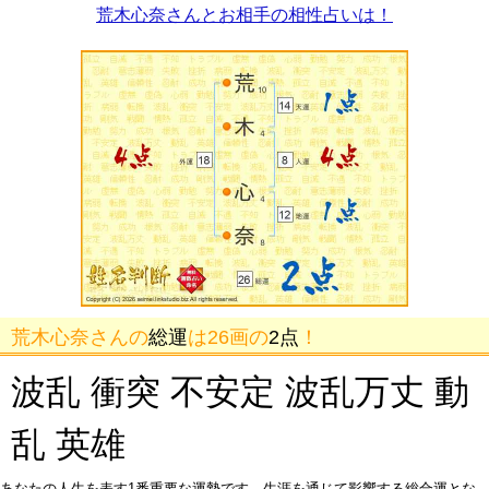
荒木心奈さんとお相手の相性占いは！
荒木心奈さんの
総運
は26画の
2点
！
波乱 衝突 不安定 波乱万丈 動
乱 英雄
あなたの人生を表す1番重要な運勢です。生涯を通じて影響する総合運とな