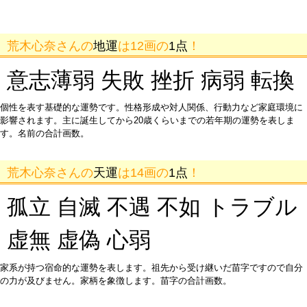
荒木心奈さんの
地運
は12画の
1点
！
意志薄弱 失敗 挫折 病弱 転換
個性を表す基礎的な運勢です。性格形成や対人関係、行動力など家庭環境に
影響されます。主に誕生してから20歳くらいまでの若年期の運勢を表しま
す。名前の合計画数。
荒木心奈さんの
天運
は14画の
1点
！
孤立 自滅 不遇 不如 トラブル
虚無 虚偽 心弱
家系が持つ宿命的な運勢を表します。祖先から受け継いだ苗字ですので自分
の力が及びません。家柄を象徴します。苗字の合計画数。