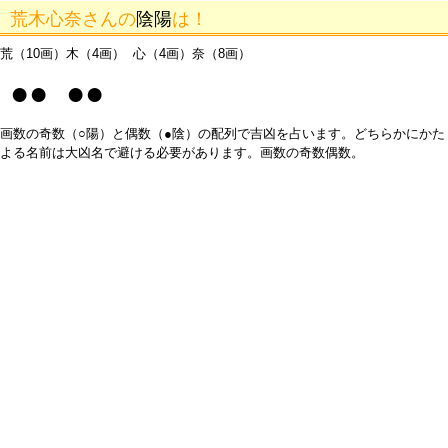
荒木心奈さんの
陰陽
は！
荒（10画）木（4画） 心（4画）奈（8画）
●● ●●
画数の奇数（○陽）と偶数（●陰）の配列で吉凶を占います。どちらかにかた
よる名前は大凶名で避ける必要があります。画数の奇数偶数。