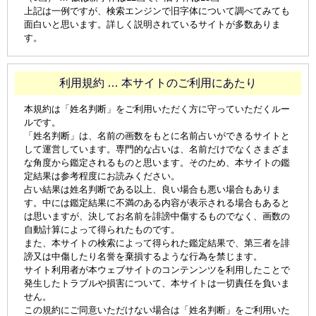
上記は一例ですが、検索エンジンで旧字体について調べてみても
面白いと思います。詳しく説明されているサイトが多数ありま
す。
利用規約 … 本サイトのご利用にあたり
本規約は「姓名判断」をご利用いただく方に守っていただくルー
ルです。
「姓名判断」は、名前の画数をもとに名前占いができるサイトと
して運営しています。専門的な占いは、名前だけでなくさまざま
な角度から鑑定されるものと思います。そのため、本サイトの鑑
定結果は参考程度にお読みください。
占い結果は姓名判断である以上、良い場合も悪い場合もありま
す。中には鑑定結果に不満のある内容が表示される場合もあると
は思いますが、決してお名前を誹謗中傷するものでなく、画数の
自動計算によって得られたものです。
また、本サイトの検索によって得られた鑑定結果で、第三者を誹
謗又は中傷したり名誉を棄損するような行為を禁じます。
サイト利用者が本ウェブサイトのコンテンンツを利用したことで
発生したトラブルや損害について、本サイトは一切責任を負いま
せん。
この規約にご同意いただけない場合は「姓名判断」をご利用いた