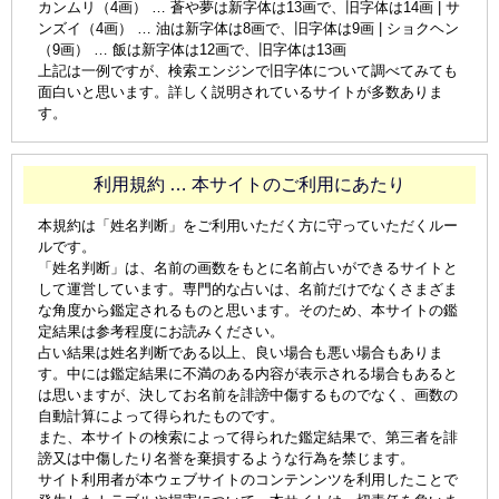
カンムリ（4画） … 蒼や夢は新字体は13画で、旧字体は14画 | サ
ンズイ（4画） … 油は新字体は8画で、旧字体は9画 | ショクヘン
（9画） … 飯は新字体は12画で、旧字体は13画
上記は一例ですが、検索エンジンで旧字体について調べてみても
面白いと思います。詳しく説明されているサイトが多数ありま
す。
利用規約 … 本サイトのご利用にあたり
本規約は「姓名判断」をご利用いただく方に守っていただくルー
ルです。
「姓名判断」は、名前の画数をもとに名前占いができるサイトと
して運営しています。専門的な占いは、名前だけでなくさまざま
な角度から鑑定されるものと思います。そのため、本サイトの鑑
定結果は参考程度にお読みください。
占い結果は姓名判断である以上、良い場合も悪い場合もありま
す。中には鑑定結果に不満のある内容が表示される場合もあると
は思いますが、決してお名前を誹謗中傷するものでなく、画数の
自動計算によって得られたものです。
また、本サイトの検索によって得られた鑑定結果で、第三者を誹
謗又は中傷したり名誉を棄損するような行為を禁じます。
サイト利用者が本ウェブサイトのコンテンンツを利用したことで