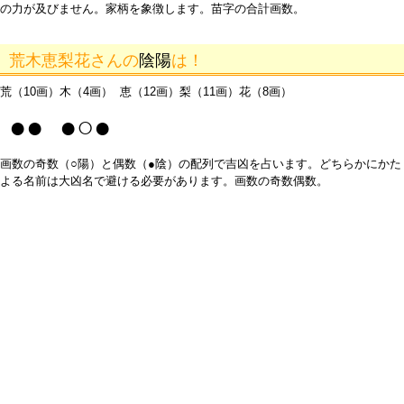
の力が及びません。家柄を象徴します。苗字の合計画数。
荒木恵梨花さんの
陰陽
は！
荒（10画）木（4画） 恵（12画）梨（11画）花（8画）
●● ●○●
画数の奇数（○陽）と偶数（●陰）の配列で吉凶を占います。どちらかにかた
よる名前は大凶名で避ける必要があります。画数の奇数偶数。