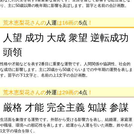
り、主に50歳以降の晩年期に影響を及ぼします。苗字と名前の合計画数。
荒木恵梨花さんの
人運
は16画の
5点
！
人望 成功 大成 衆望 逆転成功
頭領
性格や才能などを表す2番目に重要な運勢です。人間関係や協調性、社会的
な成功に影響します。主に20歳から50歳ぐらいまでの中年期の運勢を表しま
す。苗字の下1文字と、名前の上1文字の合計画数。
荒木恵梨花さんの
外運
は29画の
4点
！
厳格 才能 完全主義 知謀 参謀
生活面を象徴する運勢です。外部から受ける影響力を表し、結婚運、家庭運
や職場、環境への順応性を表します。総運から人運を引いた画数。姓や名が
1文字の場合を除く。