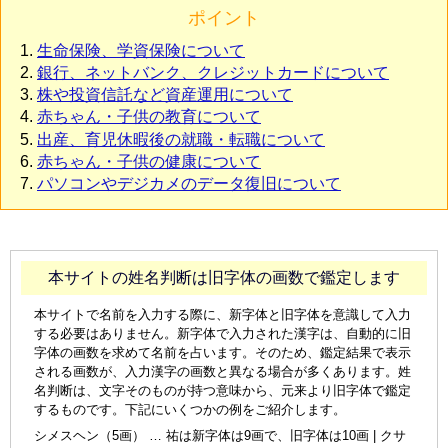
ポイント
生命保険、学資保険について
銀行、ネットバンク、クレジットカードについて
株や投資信託など資産運用について
赤ちゃん・子供の教育について
出産、育児休暇後の就職・転職について
赤ちゃん・子供の健康について
パソコンやデジカメのデータ復旧について
本サイトの姓名判断は旧字体の画数で鑑定します
本サイトで名前を入力する際に、新字体と旧字体を意識して入力
する必要はありません。新字体で入力された漢字は、自動的に旧
字体の画数を求めて名前を占います。そのため、鑑定結果で表示
される画数が、入力漢字の画数と異なる場合が多くあります。姓
名判断は、文字そのものが持つ意味から、元来より旧字体で鑑定
するものです。下記にいくつかの例をご紹介します。
シメスヘン（5画） … 祐は新字体は9画で、旧字体は10画 | クサ