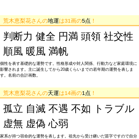
荒木恵梨花さんの
地運
は31画の
5点
！
判断力 健全 円満 頭領 社交性
順風 暖風 満帆
個性を表す基礎的な運勢です。性格形成や対人関係、行動力など家庭環境に
影響されます。主に誕生してから20歳くらいまでの若年期の運勢を表しま
す。名前の合計画数。
荒木恵梨花さんの
天運
は14画の
1点
！
孤立 自滅 不遇 不如 トラブル
虚無 虚偽 心弱
家系が持つ宿命的な運勢を表します。祖先から受け継いだ苗字ですので自分