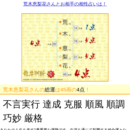
荒木恵梨花さんとお相手の相性占いは！
荒木恵梨花さんの
総運
は45画の
4点
！
不言実行 達成 克服 順風 順調
巧妙 厳格
あなたの人生を表す1番重要な運勢です。生涯を通じて影響する総合運とな