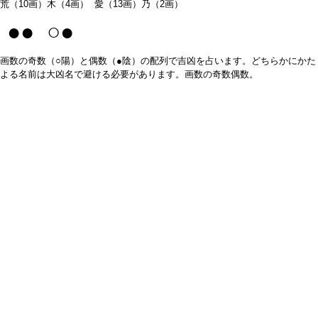
荒（10画）木（4画） 愛（13画）乃（2画）
●● ○●
画数の奇数（○陽）と偶数（●陰）の配列で吉凶を占います。どちらかにかた
よる名前は大凶名で避ける必要があります。画数の奇数偶数。