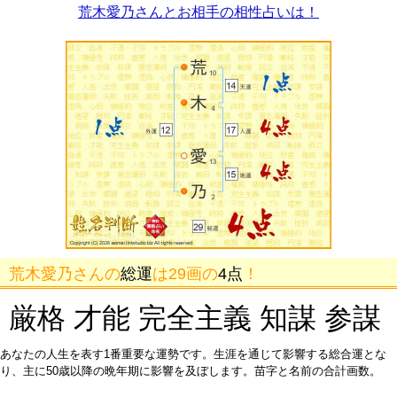
荒木愛乃さんとお相手の相性占いは！
荒木愛乃さんの
総運
は29画の
4点
！
厳格 才能 完全主義 知謀 参謀
あなたの人生を表す1番重要な運勢です。生涯を通じて影響する総合運とな
り、主に50歳以降の晩年期に影響を及ぼします。苗字と名前の合計画数。