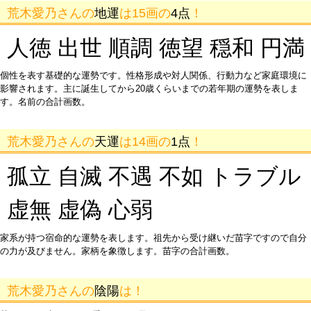
荒木愛乃さんの
地運
は15画の
4点
！
人徳 出世 順調 徳望 穏和 円満
個性を表す基礎的な運勢です。性格形成や対人関係、行動力など家庭環境に
影響されます。主に誕生してから20歳くらいまでの若年期の運勢を表しま
す。名前の合計画数。
荒木愛乃さんの
天運
は14画の
1点
！
孤立 自滅 不遇 不如 トラブル
虚無 虚偽 心弱
家系が持つ宿命的な運勢を表します。祖先から受け継いだ苗字ですので自分
の力が及びません。家柄を象徴します。苗字の合計画数。
荒木愛乃さんの
陰陽
は！