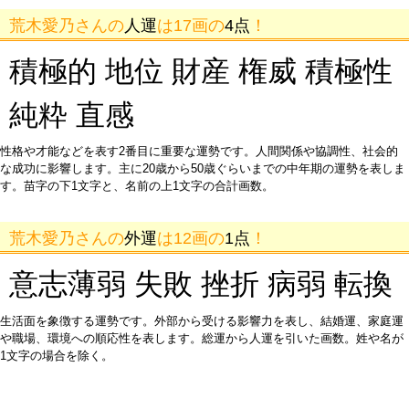
荒木愛乃さんの
人運
は17画の
4点
！
積極的 地位 財産 権威 積極性
純粋 直感
性格や才能などを表す2番目に重要な運勢です。人間関係や協調性、社会的
な成功に影響します。主に20歳から50歳ぐらいまでの中年期の運勢を表しま
す。苗字の下1文字と、名前の上1文字の合計画数。
荒木愛乃さんの
外運
は12画の
1点
！
意志薄弱 失敗 挫折 病弱 転換
生活面を象徴する運勢です。外部から受ける影響力を表し、結婚運、家庭運
や職場、環境への順応性を表します。総運から人運を引いた画数。姓や名が
1文字の場合を除く。