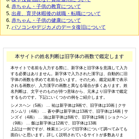
赤ちゃん・子供の教育について
出産、育児休暇後の就職・転職について
赤ちゃん・子供の健康について
パソコンやデジカメのデータ復旧について
本サイトの姓名判断は旧字体の画数で鑑定します
本サイトで名前を入力する際に、新字体と旧字体を意識して入力
する必要はありません。新字体で入力された漢字は、自動的に旧
字体の画数を求めて名前を占います。そのため、鑑定結果で表示
される画数が、入力漢字の画数と異なる場合が多くあります。姓
名判断は、文字そのものが持つ意味から、元来より旧字体で鑑定
するものです。下記にいくつかの例をご紹介します。
シメスヘン（5画） … 祐は新字体は9画で、旧字体は10画 | クサ
カンムリ（4画） … 蒼や夢は新字体は13画で、旧字体は14画 | サ
ンズイ（4画） … 油は新字体は8画で、旧字体は9画 | ショクヘン
（9画） … 飯は新字体は12画で、旧字体は13画
上記は一例ですが、検索エンジンで旧字体について調べてみても
面白いと思います。詳しく説明されているサイトが多数ありま